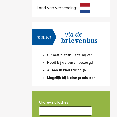
Land van verzending:
via de
nieuw!
brievenbus
U hoeft niet thuis te blijven
Nooit bij de buren bezorgd
Alleen in Nederland (NL)
Mogelijk bij
kleine producten
Uw e-mailadres: