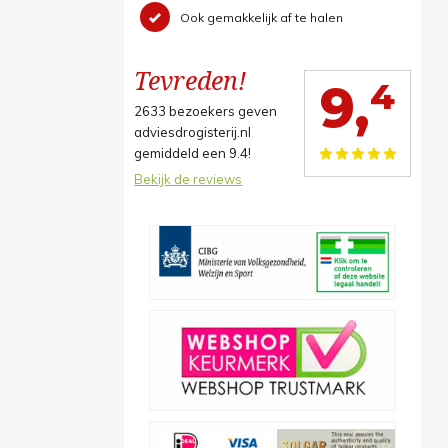
Ook gemakkelijk af te halen
Tevreden!
4
9,
2633
bezoekers geven
adviesdrogisterij.nl
gemiddeld een
9.4
!
Bekijk de reviews