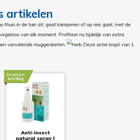
 artikelen
thuis in de tuin zit, gaat kamperen of op reis gaat, met de
rgeloos van elk moment. Profiteer nu tijdelijk van extra
tegen vervelende muggenbeten.
Deze actie loopt van
1
kwantum
korting
Anti-insect
natural spray |