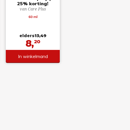
25% korting!
van Care Plus
60 ml
elders
13,49
8,
20
In winkelmand