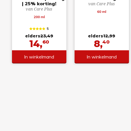
| 25% korting!
van Care Plus
van Care Plus
60 ml
200 ml
5
elders
23,49
elders
12,99
14,
8,
60
40
In winkelmand
In winkelmand