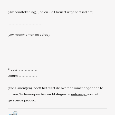
(Uw handtekening), [indien u dit bericht uitgeprint indient]:
………………………………………
[Uw naam/namen en adres]:
………………………………………
………………………………………
………………………………………
Plaats: ……………………
Datum:……………………
(Consument(en), heeft het recht de overeenkomst ongedaan te
maken / te herroepen
binnen 14 dagen na
ontvangst
van het
geleverde product.