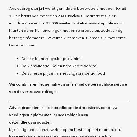
Adviesdrogisterij.nl wordt gemiddeld beoordeeld met een
9,4 uit
10
, op basis van meer dan
2.600 reviews
. Daarnaast zijn er
inmiddels meer dan
15.000 unieke artikelreviews
gepubliceerd.
Klanten delen hun ervaringen met onze producten, zodat u nóg
beter geïnformeerd uw keuze kunt maken. Klanten zijn met name
tevreden over:
De snelle en zorgvuldige levering
De klantvriendelijke en bereikbare service
De scherpe prijzen en het uitgebreide aanbod
Wij combineren het gemak van online met de persoonlijke service
van de vertrouwde drogist.
Adviesdrogisterij.nl – d
e goedkoopste drogisterij
voor al uw
voedingssupplementen, geneesmiddelen en
gezondheidsproducten
.
Kijk rustig rond in onze webshop en bestel op het moment dat
het u uitkomt.
Uw bestelling wordt snel en zorgvuldig bij u