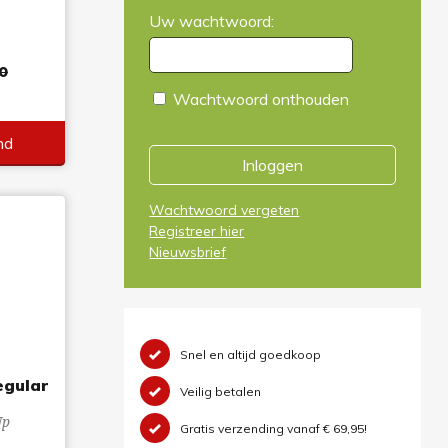
Uw wachtwoord:
0
Wachtwoord onthouden
nd
Inloggen
Wachtwoord vergeten
Registreer hier
Nieuwsbrief
Snel en altijd goedkoop
gular
Veilig betalen
Up
Gratis verzending vanaf € 69,95!