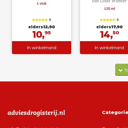
van Louis Widmer
1 stuk
125 ml
5
5
elders
12,90
elders
17,90
10,
14,
95
50
In winkelmand
In winkelmand
t
Categori