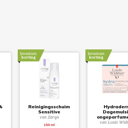
kwantum
kwantum
korting
korting
%
Reinigingsschuim
Hydrader
Sensitive
Dagemuls
ongeparfum
van Zarqa
van Louis Wid
150 ml