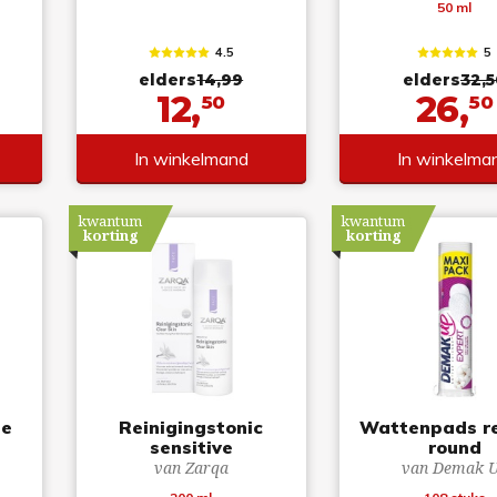
50 ml
4.5
5
elders
14,99
elders
32,5
12,
26,
50
50
In winkelmand
In winkelma
kwantum
kwantum
korting
korting
de
Reinigingstonic
Wattenpads re
sensitive
round
van Zarqa
van Demak 