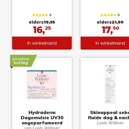
5
5
elders
19,95
elders
21,99
16,
17,
25
50
In winkelmand
In winkelmand
kwantum
korting
Hydraderm
Skinappeal seb
Dagemulsie UV30
fluide dag & nac
ongeparfumeerd
Louis Widmer
van Louis Widmer