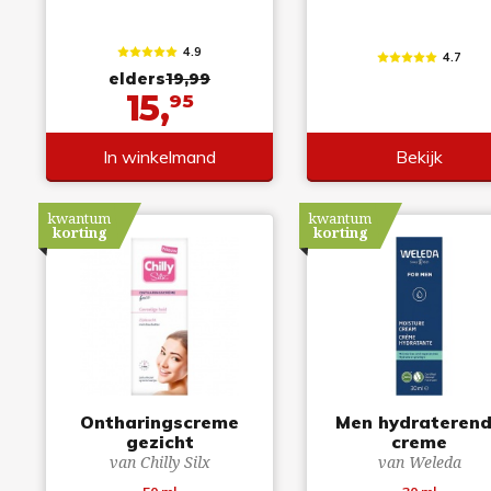
4.9
4.7
elders
19,99
15,
95
In winkelmand
Bekijk
kwantum
kwantum
korting
korting
Ontharingscreme
Men hydrateren
gezicht
creme
van Chilly Silx
van Weleda