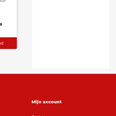
mer
0
nd
Mijn account