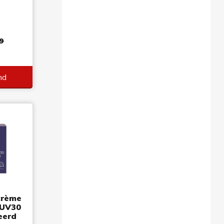
9
nd
crème
 UV30
eerd