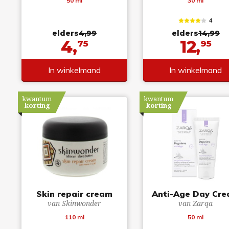
50 ml
30 ml
4
elders
4,99
elders
14,99
4,
12,
75
95
In winkelmand
In winkelmand
kwantum
kwantum
korting
korting
Skin repair cream
Anti-Age Day Cr
van Skinwonder
van Zarqa
110 ml
50 ml