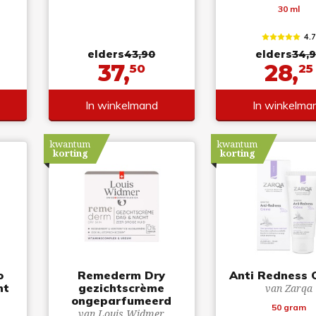
30 ml
4.
elders
43,90
elders
34,
37,
28,
50
25
In winkelmand
In winkelma
kwantum
kwantum
korting
korting
o
Remederm Dry
Anti Redness 
ht
gezichtscrème
van Zarqa
ongeparfumeerd
50 gram
van Louis Widmer