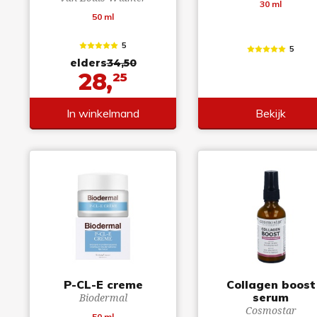
30 ml
50 ml
5
5
elders
34,50
28,
25
In winkelmand
Bekijk
P-CL-E creme
Collagen boost
serum
Biodermal
Cosmostar
50 ml