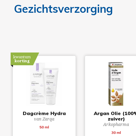
Gezichtsverzorging
kwantum
korting
Dagcrème Hydra
Argan Olie (100
zuiver)
van Zarqa
Arkopharma
50 ml
30 ml