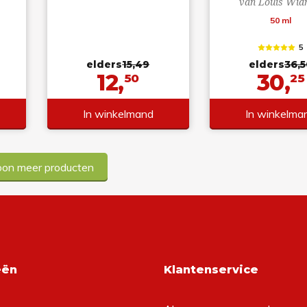
van Louis Wid
50 ml
5
elders
15,49
elders
36,5
12,
30,
50
25
In winkelmand
In winkelma
oon meer producten
eën
Klantenservice