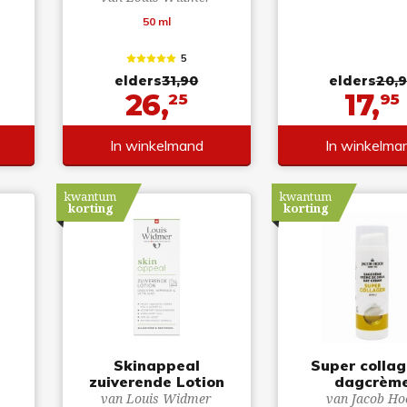
50 ml
5
elders
31,90
elders
20,
26,
17,
25
95
In winkelmand
In winkelma
kwantum
kwantum
korting
korting
Skinappeal
Super colla
zuiverende Lotion
dagcrèm
van Louis Widmer
van Jacob Ho