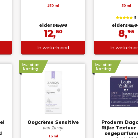
150 ml
50 ml
5
elders
15,90
elders
12,9
12,
8,
50
95
In winkelmand
In winkelma
kwantum
kwantum
korting
korting
el
Oogcrème Sensitive
Proderm Dag
Rijke Textuur
van Zarqa
d
ongeparfum
15 ml