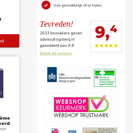
Ook gemakkelijk af te halen
5
Tevreden!
4
9,
2633
bezoekers geven
adviesdrogisterij.nl
nd
gemiddeld een
9.4
!
Bekijk de reviews
rème
eerd
mer