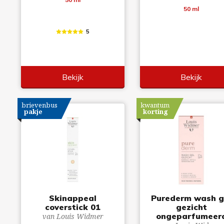
50 ml
5
Bekijk
Bekijk
brievenbus
kwantum
pakje
korting
Skinappeal
Purederm wash g
coverstick 01
gezicht
ongeparfumeer
van Louis Widmer