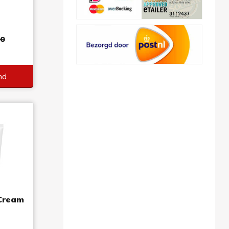
7
90
nd
Cream