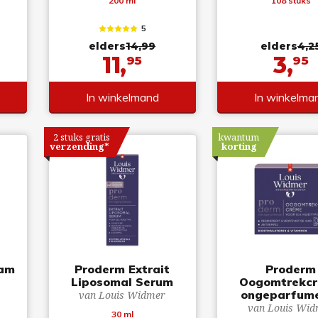
200 ml
108 stuks
5
elders
14,99
elders
4,2
11,
3,
95
95
In winkelmand
In winkelma
2 stuks gratis
kwantum
verzending*
korting
eam
Proderm Extrait
Proderm
Liposomal Serum
Oogomtrekc
ongeparfum
van Louis Widmer
van Louis Wid
30 ml