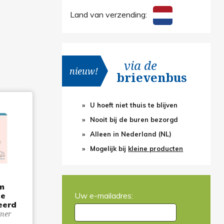
Land van verzending:
via de
nieuw!
brievenbus
U hoeft niet thuis te blijven
Nooit bij de buren bezorgd
Alleen in Nederland (NL)
Mogelijk bij
kleine producten
m
Uw e-mailadres:
ie
eerd
mer