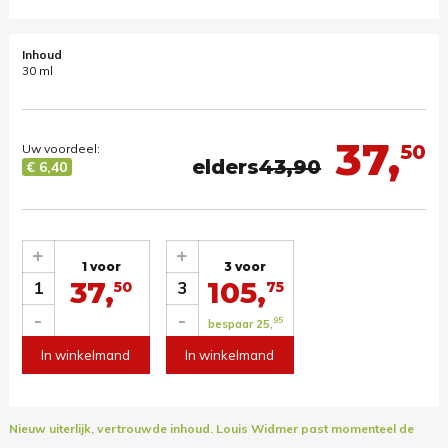
Inhoud
30 ml
37,
50
Uw voordeel:
elders
43,90
€ 6,40
+
+
1 voor
3 voor
37,
105,
1
3
50
75
-
-
95
bespaar 25,
In winkelmand
In winkelmand
Nieuw uiterlijk, vertrouwde inhoud.
Louis Widmer past momenteel de