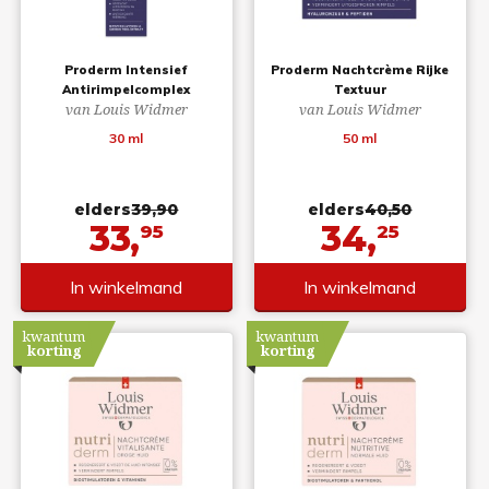
Proderm Intensief
Proderm Nachtcrème Rijke
Antirimpelcomplex
Textuur
van Louis Widmer
van Louis Widmer
30 ml
50 ml
elders
39,90
elders
40,50
33,
34,
95
25
In winkelmand
In winkelmand
kwantum
kwantum
korting
korting