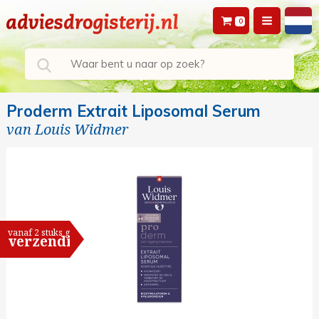
0
Proderm Extrait Liposomal Serum
van
Louis Widmer
vanaf 2 stuks gratis
verzending