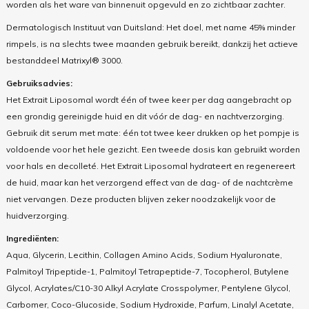
worden als het ware van binnenuit opgevuld en zo zichtbaar zachter.
Dermatologisch Instituut van Duitsland: Het doel, met name 45% minder
rimpels, is na slechts twee maanden gebruik bereikt, dankzij het actieve
bestanddeel Matrixyl® 3000.
Gebruiksadvies:
Het Extrait Liposomal wordt één of twee keer per dag aangebracht op
een grondig gereinigde huid en dit vóór de dag- en nachtverzorging.
Gebruik dit serum met mate: één tot twee keer drukken op het pompje is
voldoende voor het hele gezicht. Een tweede dosis kan gebruikt worden
voor hals en decolleté. Het Extrait Liposomal hydrateert en regenereert
de huid, maar kan het verzorgend effect van de dag- of de nachtcrème
niet vervangen. Deze producten blijven zeker noodzakelijk voor de
huidverzorging.
Ingrediënten:
Aqua, Glycerin, Lecithin, Collagen Amino Acids, Sodium Hyaluronate,
Palmitoyl Tripeptide-1, Palmitoyl Tetrapeptide-7, Tocopherol, Butylene
Glycol, Acrylates/C10-30 Alkyl Acrylate Crosspolymer, Pentylene Glycol,
Carbomer, Coco-Glucoside, Sodium Hydroxide, Parfum, Linalyl Acetate,