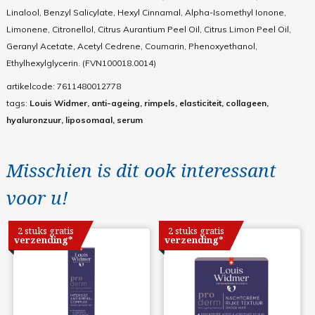
Linalool, Benzyl Salicylate, Hexyl Cinnamal, Alpha-Isomethyl Ionone,
Limonene, Citronellol, Citrus Aurantium Peel Oil, Citrus Limon Peel Oil,
Geranyl Acetate, Acetyl Cedrene, Coumarin, Phenoxyethanol,
Ethylhexylglycerin. (FVN100018.0014)
artikelcode:
7611480012778
tags:
Louis Widmer, anti-ageing, rimpels, elasticiteit, collageen,
hyaluronzuur, liposomaal, serum
Misschien is dit ook interessant
voor u!
2 stuks gratis
2 stuks gratis
verzending*
verzending*