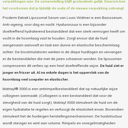
verpakkingen aan. De samenstelling blijft grotendeels gelijk. Daarom kan
het voorkomen dat je tijdelijk de oude of de nieuwe verpakking ontvangt.
Proderm Extrait Liposomal Serum van Louis Widmer is een Basisserum.
Anti-ageing, voor dag en nacht. Hyaluronzuur is een bijzonder
doeltreffend hydraterend bestanddeel dat een sterk vermogen heeft om
vocht in de hoornlaag vast te houden. Zorgt ervoor dat de huid
aangenaam aanvoelt en laat een dunne en elastische beschermlaag
achter. De biostimulatoren werken in de diepe huidlagen en vervangen
er de bestanddelen die met de jaren schaarser worden. De liposomen
compenseren dit verlies op een heel doeltreffende wijze.
De huid ziet er
jonger en frisser uit. Al na enkele dagen is het oppervlak van de
hoornlaag veel soepeler en elastischer.
Matrixyl® 3000 is een antirimpelbestanddeel dat op natuurlijke wijze
collageen aanmaakt. (Collageen is een bestanddeel dat voor de
stevigheid van de huid zorgt). Matrixyl 3000 stimuleert de huid om de
eigen hydratatie te regelen en verhoogt de elasticiteit ervan. Bovendien
stimuleert het de huideigen herstellingsmechanismen. De huidstructuur
wordt steviger en wint aan volume. Rimpels en onregelmatigheden