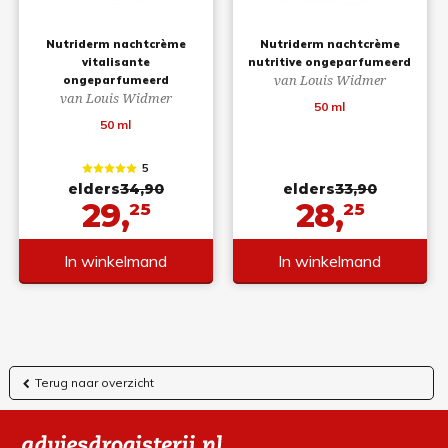
Nutriderm nachtcrème
Nutriderm nachtcrème
vitalisante
nutritive ongeparfumeerd
van Louis Widmer
ongeparfumeerd
van Louis Widmer
50 ml
50 ml
5
elders
34,90
elders
33,90
29,
28,
25
25
In winkelmand
In winkelmand
Terug naar overzicht