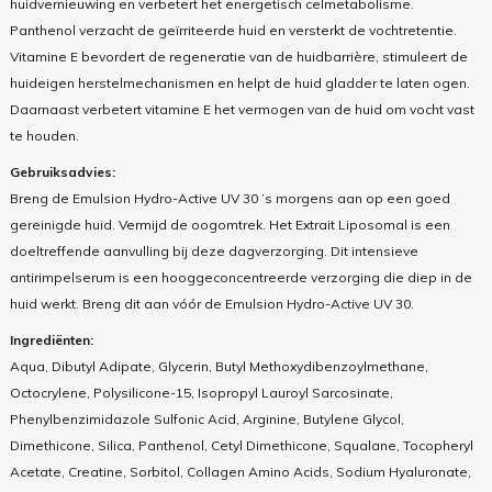
huidvernieuwing en verbetert het energetisch celmetabolisme.
Panthenol verzacht de geïrriteerde huid en versterkt de vochtretentie.
Vitamine E bevordert de regeneratie van de huidbarrière, stimuleert de
huideigen herstelmechanismen en helpt de huid gladder te laten ogen.
Daarnaast verbetert vitamine E het vermogen van de huid om vocht vast
te houden.
Gebruiksadvies:
Breng de Emulsion Hydro-Active UV 30 ’s morgens aan op een goed
gereinigde huid. Vermijd de oogomtrek. Het Extrait Liposomal is een
doeltreffende aanvulling bij deze dagverzorging. Dit intensieve
antirimpelserum is een hooggeconcentreerde verzorging die diep in de
huid werkt. Breng dit aan vóór de Emulsion Hydro-Active UV 30.
Ingrediënten:
Aqua, Dibutyl Adipate, Glycerin, Butyl Methoxydibenzoylmethane,
Octocrylene, Polysilicone-15, Isopropyl Lauroyl Sarcosinate,
Phenylbenzimidazole Sulfonic Acid, Arginine, Butylene Glycol,
Dimethicone, Silica, Panthenol, Cetyl Dimethicone, Squalane, Tocopheryl
Acetate, Creatine, Sorbitol, Collagen Amino Acids, Sodium Hyaluronate,