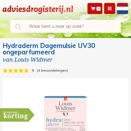
0
Hydraderm Dagemulsie UV30
ongeparfumeerd
van
Louis Widmer
5
3 beoordelingen
kwantum
korting