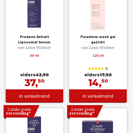
Proderm Extrait
Purederm wash gel
Liposomal Serum
gezicht
van Louis Widmer
van Louis Widmer
30 ml
125 ml
5
elders
43,90
elders
17,90
37,
14,
50
50
In winkelmand
In winkelmand
2 stuks gratis
2 stuks gratis
verzending*
verzending*