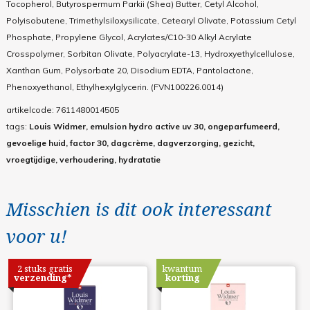
Tocopherol, Butyrospermum Parkii (Shea) Butter, Cetyl Alcohol,
Polyisobutene, Trimethylsiloxysilicate, Cetearyl Olivate, Potassium Cetyl
Phosphate, Propylene Glycol, Acrylates/C10-30 Alkyl Acrylate
Crosspolymer, Sorbitan Olivate, Polyacrylate-13, Hydroxyethylcellulose,
Xanthan Gum, Polysorbate 20, Disodium EDTA, Pantolactone,
Phenoxyethanol, Ethylhexylglycerin. (FVN100226.0014)
artikelcode:
7611480014505
tags:
Louis Widmer, emulsion hydro active uv 30, ongeparfumeerd,
gevoelige huid, factor 30, dagcrème, dagverzorging, gezicht,
vroegtijdige, verhoudering, hydratatie
Misschien is dit ook interessant
voor u!
2 stuks gratis
kwantum
verzending*
korting