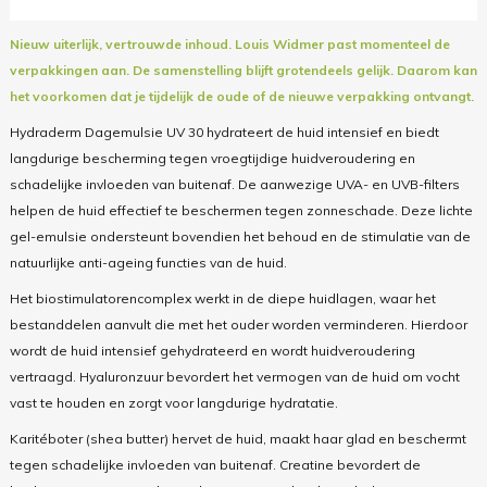
Nieuw uiterlijk, vertrouwde inhoud.
Louis Widmer past momenteel de
verpakkingen aan. De samenstelling blijft grotendeels gelijk. Daarom kan
het voorkomen dat je tijdelijk de oude of de nieuwe verpakking ontvangt.
Hydraderm Dagemulsie UV 30 hydrateert de huid intensief en biedt
langdurige bescherming tegen vroegtijdige huidveroudering en
schadelijke invloeden van buitenaf. De aanwezige UVA- en UVB-filters
helpen de huid effectief te beschermen tegen zonneschade. Deze lichte
gel-emulsie ondersteunt bovendien het behoud en de stimulatie van de
natuurlijke anti-ageing functies van de huid.
Het biostimulatorencomplex werkt in de diepe huidlagen, waar het
bestanddelen aanvult die met het ouder worden verminderen. Hierdoor
wordt de huid intensief gehydrateerd en wordt huidveroudering
vertraagd. Hyaluronzuur bevordert het vermogen van de huid om vocht
vast te houden en zorgt voor langdurige hydratatie.
Karitéboter (shea butter) hervet de huid, maakt haar glad en beschermt
tegen schadelijke invloeden van buitenaf. Creatine bevordert de