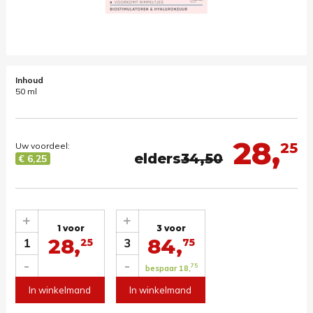
Inhoud
50 ml
28,
25
Uw voordeel:
elders
34,50
€ 6,25
+
+
1 voor
3 voor
28,
84,
1
3
25
75
-
-
75
bespaar 18,
In winkelmand
In winkelmand