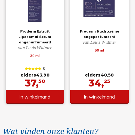
Proderm Extrait
Proderm Nachtcrème
Liposomal Serum
ongeparfumeerd
van Louis Widmer
ongeparfumeerd
van Louis Widmer
50 ml
30 ml
5
elders
43,90
elders
40,50
37,
34,
50
25
In winkelmand
In winkelmand
Wat vinden onze klanten?