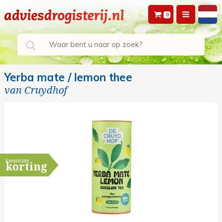
0
Yerba mate / lemon thee
van
Cruydhof
kwantum
korting