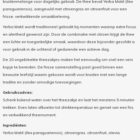
kruidenmelange voor dagelijks gebruik. De thee bevat Yerba Maté (Ilex
paraguariensis), aangevuld met citroengras en citroenfruit voor een
frisse, verkwikkende smaakbeleving.
Yerba Maté wordt traditioneel gebruikt bij momenten waarop extra focus
en alertheid gewenst zijn. Door de combinatie met citroen krijgt de thee
een lichte en toegankelijke smaak, waardoor deze bijzonder geschikt is
voor gebruik in de ochtend of gedurende een actieve dag.
De 20 ongebleekte theezakjes maken het eenvoudig om snel een vers
kopje te bereiden. De frisse samenstelling past goed binnen een
bewuste leefstijl waarin gekozen wordt voor kruiden met een lange
traditie en zonder onnodige toevoegingen.
Gebruiksadvies:
Schenk kokend water over het theezakje en laat het minstens 5 minuten
trekken. Even laten afkoelen tot drinktemperatuur en geniet van een fris
en verkwikkend theemoment.
Ingrediënten:
Yerba Maté (Ilex paraguariensis), citroengras, citroenfruit, stevia.