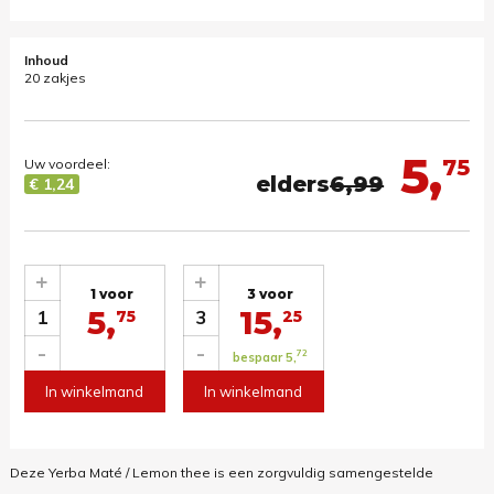
Inhoud
20 zakjes
5,
75
Uw voordeel:
elders
6,99
€ 1,24
+
+
1 voor
3 voor
5,
15,
1
3
75
25
-
-
72
bespaar 5,
In winkelmand
In winkelmand
Deze Yerba Maté / Lemon thee is een zorgvuldig samengestelde