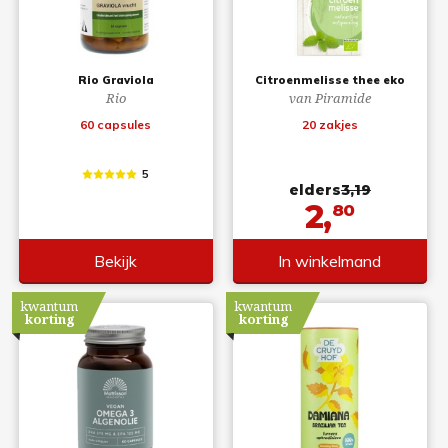
Rio Graviola
Citroenmelisse thee eko
Rio
van Piramide
60 capsules
20 zakjes
5
elders
3,19
2,
80
Bekijk
In winkelmand
kwantum
kwantum
korting
korting