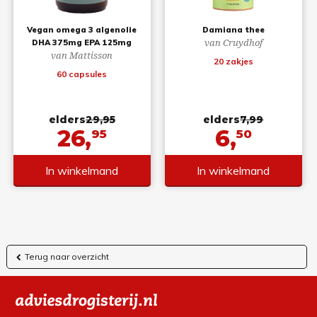
Vegan omega 3 algenolie
Damiana thee
van Cruydhof
DHA 375mg EPA 125mg
van Mattisson
20 zakjes
60 capsules
elders
29,95
elders
7,99
26,
6,
95
50
In winkelmand
In winkelmand
Terug naar overzicht