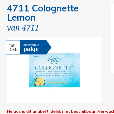
4711 Colognette
Lemon
van
4711
tot
brievenbus
pakje
4 st.
Helaas is dit artikel tijdelijk niet beschikbaar. Verwa