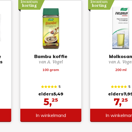
kwantum
kwantum
korting
korting
e
Bambu koffie
Molkosa
es
van A. Vogel
van A. Voge
100 gram
200 ml
5
5
elders
5,49
elders
7,9
5,
7,
25
25
In winkelmand
In winkelma