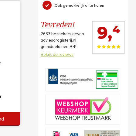
Ook gemakkelijk af te halen
Tevreden!
4
9,
2633
bezoekers geven
adviesdrogisterij.nl
gemiddeld een
9.4
!
Bekijk de reviews
n
l
9
nd