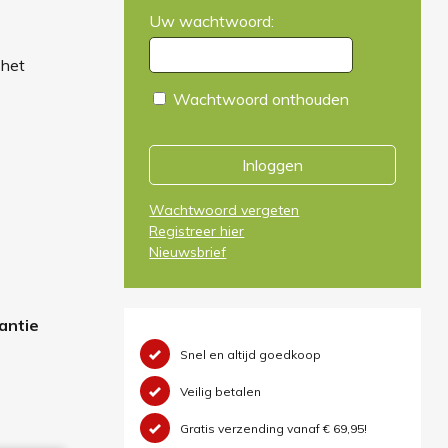
Uw wachtwoord:
 het
Wachtwoord onthouden
Inloggen
Wachtwoord vergeten
Registreer hier
Nieuwsbrief
antie
Snel en altijd goedkoop
Veilig betalen
Gratis verzending vanaf € 69,95!