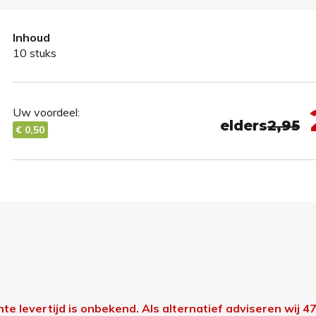
Inhoud
10 stuks
Uw voordeel:
elders
2,95
€ 0,50
chte levertijd is onbekend.
Als alternatief adviseren wij 4