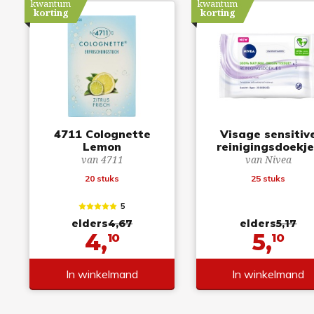
kwantum
kwantum
korting
korting
4711 Colognette
Visage sensitiv
Lemon
reinigingsdoekj
van 4711
van Nivea
20 stuks
25 stuks
5
elders
4,67
elders
5,17
4,
5,
10
10
In winkelmand
In winkelmand