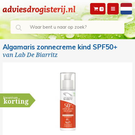
0
Algamaris zonnecreme kind SPF50+
van
Lab De Biarritz
kwantum
korting