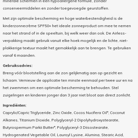
minerale schermen in een hypoallergene formule, zonder
conserveermiddelen en zonder toegevoegde geurstoffen.
Met zijn optimale bescherming en hoge waterbestendigheid is de
kinderzonnecrème SPF50+ het ideale zonneproduct om mee te nemen
naar het strand of in de speeltuin, bij welk weer dan ook. De Airless-
verpakking maakt gebruik vanuit elke hoek mogelijk en de lichte, niet-
plakkerige textuur maakt het gemakkelijk aan te brengen. Te gebruiken
vanaf 6 maanden.
Gebruiksadvies:
Breng vóór blootstelling aan de zon gelijkmatig aan op gezicht en
lichaam. Vernieuw de applicatie ten minste eenmaal per twee uur en na
het zwemmen om een optimale bescherming te behouden. Stel
zuigelingen en kinderen jonger dan 3 jaar niet bloot aan direct zonlicht.
Ingrediënten:
Caprylic/Capric Triglyceride, Zinc Oxide, Cocos Nucifera Oil*, Coconut
Alkanes, Titanium Dioxide, Polyglyceryl-2 Dipolyhydroxystearate,
Butyrospermum Parkii Butter*, Polyglyceryl-3 Diisostearate,
Hydrogenated Vegetable Oil, Lauroyl Lysine, Alumina, Stearic Acid,