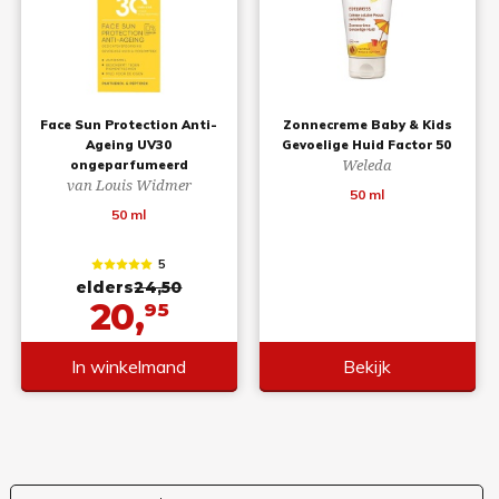
Face Sun Protection Anti-
Zonnecreme Baby & Kids
Ageing UV30
Gevoelige Huid Factor 50
Weleda
ongeparfumeerd
van Louis Widmer
50 ml
50 ml
5
elders
24,50
20,
95
In winkelmand
Bekijk