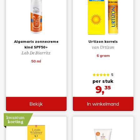
Algamaris zonnecreme
Urtizon korrels
van Urtizon
kind SPF50+
Lab De Biarritz
6 gram
50 ml
5
per stuk
9,
35
Bekijk
In winkelmand
kwantum
korting