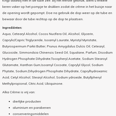
Knijp daarbij niet in de tube zelf. Bij het eerste gebruik, dient u enkele
keren vaker op het pompje te drukken zodat de crème in het buisje naar
de opening wordt gepompt. Doe na gebruik de dop weer op de tube en
bewaar door de tube rechtop op de dop te plaatsen.
Ingrediënten:
Aqua, Cetearyl Alcohol, Cocos Nucifera Oil, Alcohol, Glycerin,
Caprylic/Capric Triglyceride, Isoamyl Laurate, Myristyl Myristate,
Butyrospermum Parkii Butter, Prunus Amygdalus Dulcis Oil, Cetearyl,
Glucoside, Simmondsia Chinensis Seed Oil, Squalane, Parfum, Disodium
Hydrogen Phosphate Dihydrate,Tocopheryl,Acetate, Sodium Stearoyl
Glutamate, Xanthan Gum,Isoamyl Cocoate, Caprylyl Glycol, Sodium
Phytate, Sodium,Dihydrogen Phosphate Dihydrate, Caprylhydroxamic
Acid, Cetyl Alcohol, Stearyl Alcohol, Sodium ydroxide, Butyllphenyl
Methylpropional, Citric Acid, Ubiquinone.
Alka
Crème is
vrij
van:
dierlijke producten
aluminium en parabenen
conserveringsmiddelen