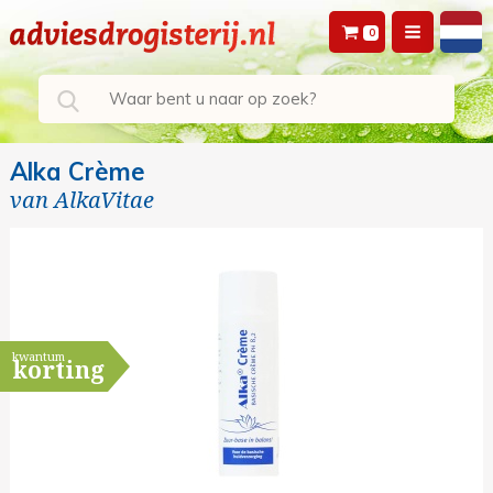
0
Alka Crème
van
AlkaVitae
kwantum
korting