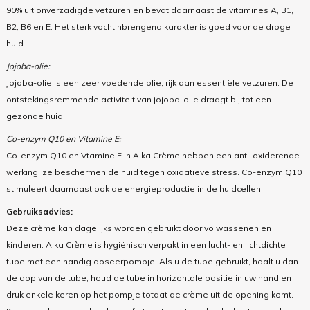
90% uit onverzadigde vetzuren en bevat daarnaast de vitamines A, B1,
B2, B6 en E. Het sterk vochtinbrengend karakter is goed voor de droge
huid.
Jojoba-olie:
Jojoba-olie is een zeer voedende olie, rijk aan essentiële vetzuren. De
ontstekingsremmende activiteit van jojoba-olie draagt bij tot een
gezonde huid.
Co-enzym Q10 en Vitamine E:
Co-enzym Q10 en Vtamine E in Alka Crème hebben een anti-oxiderende
werking, ze beschermen de huid tegen oxidatieve stress. Co-enzym Q10
stimuleert daarnaast ook de energieproductie in de huidcellen.
Gebruiksadvies:
Deze crème kan dagelijks worden gebruikt door volwassenen en
kinderen. Alka
Crème is hygiënisch verpakt in een lucht- en lichtdichte
tube met een handig doseerpompje. Als u de tube gebruikt, haalt u dan
de dop van de tube, houd de tube in horizontale positie in uw hand en
druk enkele keren op het pompje totdat de crème uit de opening komt.