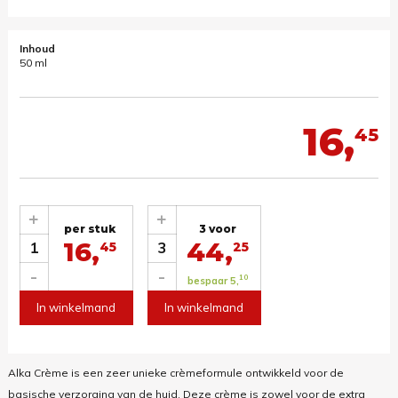
Inhoud
50 ml
16,
45
+
+
per stuk
3 voor
16,
44,
1
3
45
25
-
-
10
bespaar 5,
In winkelmand
In winkelmand
Alka Crème is een zeer unieke crèmeformule ontwikkeld voor de
basische verzorging van de huid. Deze crème is zowel voor de extra