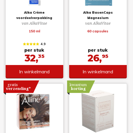
Alka Crème
Alka BasenCaps
voordeelverpakking
Magnesium
van AlkaVitae
van AlkaVitae
150 ml
60 capsules
4.9
per stuk
per stuk
32,
26,
35
95
In winkelmand
In winkelmand
gratis
kwantum
verzending*
korting