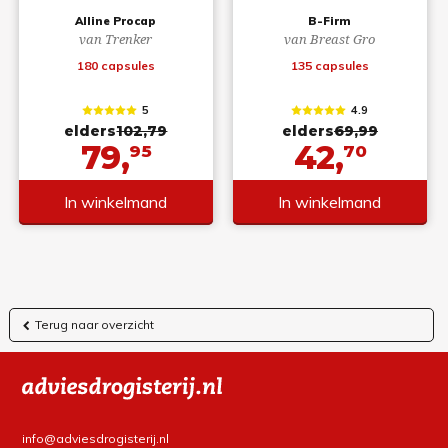
Alline Procap
B-Firm
van Trenker
van Breast Gro
180 capsules
135 capsules
5
4.9
elders
102,79
elders
69,99
79,
42,
95
70
In winkelmand
In winkelmand
Terug naar overzicht
info@adviesdrogisterij.nl