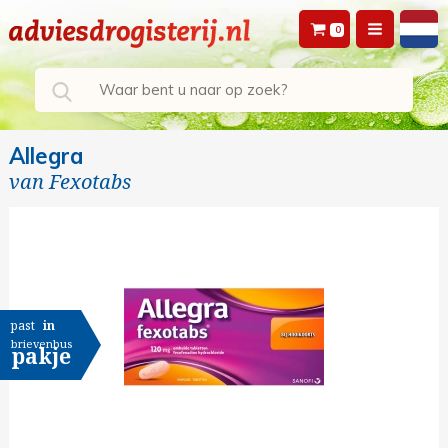
0
Allegra
van
Fexotabs
past
in
brievenbus
pakje