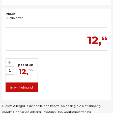
Inhoud
20 tabletten
12,
55
+
per stuk
12,
1
55
-
In winkelmand
Nieuw! Allergra is de snelle hooikoorts-oplossing die niet slaperig
maakt. Gebruik de Allegra Fexotabs Hooikoortstabletten bij