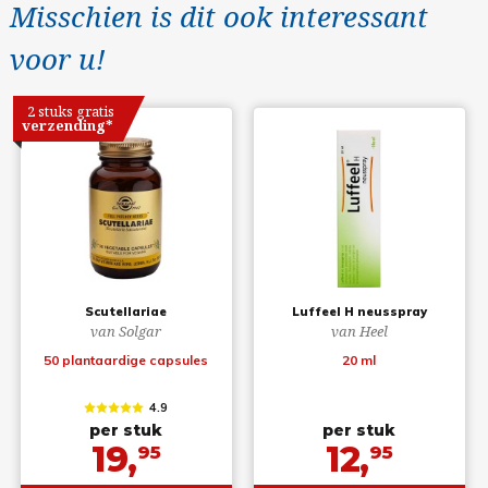
Misschien is dit ook interessant
voor u!
2 stuks gratis
verzending*
Scutellariae
Luffeel H neusspray
van Solgar
van Heel
50 plantaardige capsules
20 ml
4.9
per stuk
per stuk
19,
12,
95
95