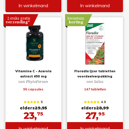
In winkelmand
In winkelmand
2 stuks gratis
kwantum
verzending*
korting
Vitamine C - Acerola
Floradix IJzer tabletten
extract 450 mg
voordeelverpakking
van PhytoForsan
van Salus
90 capsules
147 tabletten
5
4.9
elders
29,95
elders
28,99
23,
27,
75
95
In winkelmand
In winkelmand