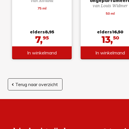
ongeparfumeer
van Alviana
van Louis Widmer
75 ml
50 ml
elders
8,95
elders
16,50
7,
13,
95
50
In winkelmand
In winkelmand
Terug naar overzicht