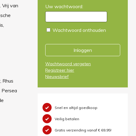
 Vrij van
Uw wachtwoord:
ische
s,
Wachtwoord onthouden
Inloggen
Wachtwoord vergeten
Registreer hier
Nieuwsbrief
, Rhus
, Persea
de
Snel en altijd goedkoop
Veilig betalen
Gratis verzending vanaf € 69,95!