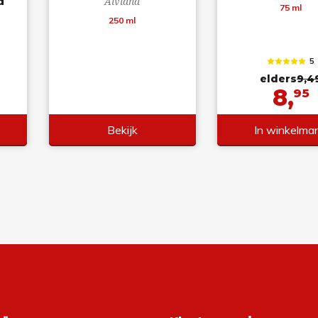
d
Alviana
75 ml
250 ml
5
elders
9,4
8,
95
Bekijk
In winkelma