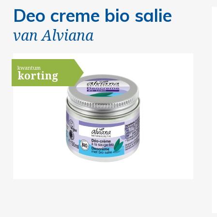
Deo creme bio salie
van
Alviana
kwantum
korting