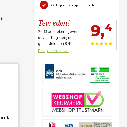
Ook gemakkelijk af te halen
t,
Tevreden!
4
9,
2633
bezoekers geven
adviesdrogisterij.nl
gemiddeld een
9.4
!
Bekijk de reviews
in 1