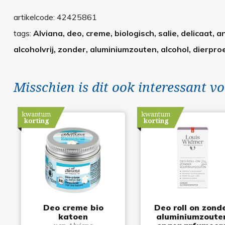
artikelcode:
42425861
tags:
Alviana, deo, creme, biologisch, salie, delicaat, a
alcoholvrij, zonder, aluminiumzouten, alcohol, dierproe
Misschien is dit ook interessant vo
kwantum
kwantum
korting
korting
Deo creme bio
Deo roll on zond
katoen
aluminiumzoute