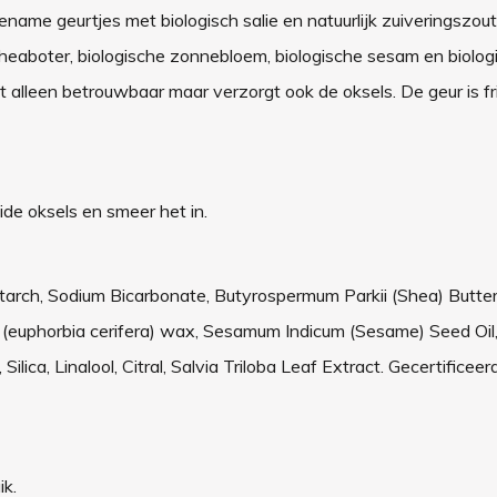
e geurtjes met biologisch salie en natuurlijk zuiveringszout.
heaboter, biologische zonnebloem, biologische sesam en biolog
lleen betrouwbaar maar verzorgt ook de oksels. De geur is fri
de oksels en smeer het in.
tarch, Sodium Bicarbonate, Butyrospermum Parkii (Shea) Butter
era (euphorbia cerifera) wax, Sesamum Indicum (Sesame) Seed Oil
lica, Linalool, Citral, Salvia Triloba Leaf Extract. Gecertificeer
ik.