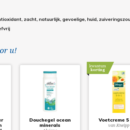
ntioxidant, zacht, natuurlijk, gevoelige, huid, zuiveringszou
fvrij
or u!
kwantum
korting
er
Douchegel ocean
Voetcreme 5 
n
minerals
van Kneipp