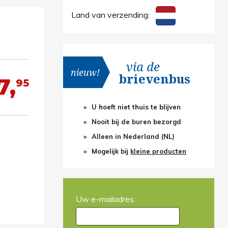
Land van verzending:
via de
nieuw!
brievenbus
7,
95
U hoeft niet thuis te blijven
Nooit bij de buren bezorgd
Alleen in Nederland (NL)
Mogelijk bij
kleine producten
Uw e-mailadres: