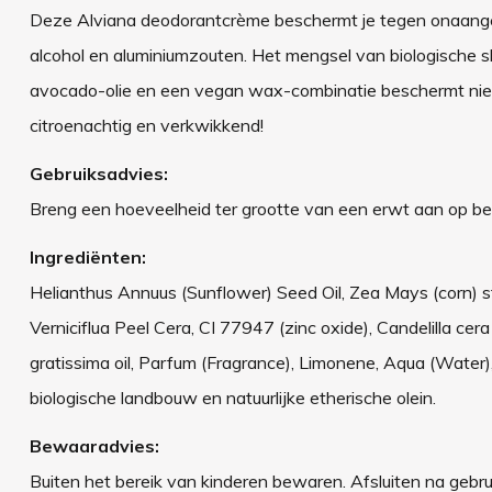
Deze Alviana deodorantcrème beschermt je tegen onaangenam
alcohol en aluminiumzouten. Het mengsel van biologische s
avocado-olie en een vegan wax-combinatie beschermt niet a
citroenachtig en verkwikkend!
Gebruiksadvies:
Breng een hoeveelheid ter grootte van een erwt aan op bei
Ingrediënten:
Helianthus Annuus (Sunflower) Seed Oil, Zea Mays (corn) s
Verniciflua Peel Cera, CI 77947 (zinc oxide), Candelilla c
gratissima oil, Parfum (Fragrance), Limonene, Aqua (Water), Si
biologische landbouw en natuurlijke etherische olein.
Bewaaradvies:
Buiten het bereik van kinderen bewaren. Afsluiten na gebru