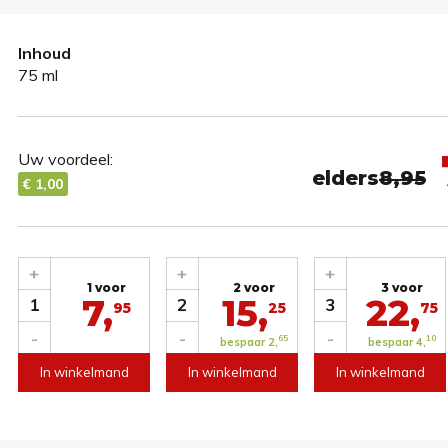
Inhoud
75 ml
Uw voordeel:
elders
8,95
€ 1,00
+
+
+
1 voor
2 voor
3 voor
7,
15,
22,
1
2
3
95
25
75
-
-
-
65
10
bespaar 2,
bespaar 4,
In winkelmand
In winkelmand
In winkelmand