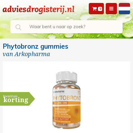
0
Phytobronz gummies
van
Arkopharma
kwantum
korting