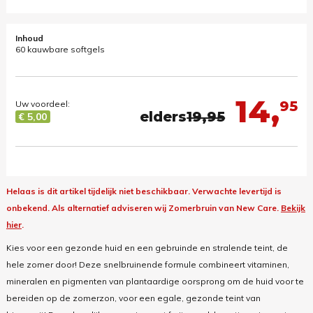
Inhoud
60 kauwbare softgels
14,
95
Uw voordeel:
elders
19,95
€ 5,00
Helaas is dit artikel tijdelijk niet beschikbaar. Verwachte levertijd is
onbekend.
Als alternatief adviseren wij Zomerbruin van New Care.
Bekijk
hier
.
Kies voor een gezonde huid en een gebruinde en stralende teint, de
hele zomer door! Deze snelbruinende formule combineert vitaminen,
mineralen en pigmenten van plantaardige oorsprong om de huid voor te
bereiden op de zomerzon, voor een egale, gezonde teint van