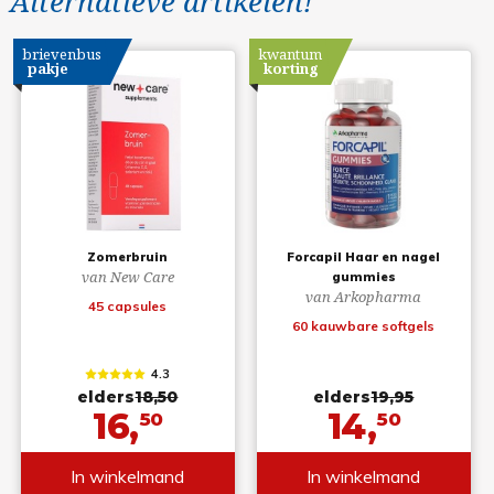
Alternatieve artikelen!
brievenbus
kwantum
pakje
korting
Zomerbruin
Forcapil Haar en nagel
van New Care
gummies
van Arkopharma
45 capsules
60 kauwbare softgels
4.3
elders
18,50
elders
19,95
16,
14,
50
50
In winkelmand
In winkelmand