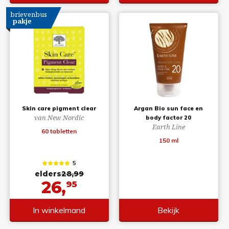
brievenbus
pakje
Skin care pigment clear
Argan Bio sun face en
van New Nordic
body factor 20
Earth Line
60 tabletten
150 ml
5
elders
28,99
26,
95
In winkelmand
Bekijk