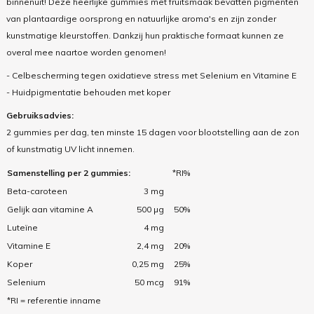
binnenuit! Deze heerlijke gummies met fruitsmaak bevatten pigmenten
van plantaardige oorsprong en natuurlijke aroma's en zijn zonder
kunstmatige kleurstoffen. Dankzij hun praktische formaat kunnen ze
overal mee naartoe worden genomen!
- Celbescherming tegen oxidatieve stress met Selenium en Vitamine E
- Huidpigmentatie behouden met koper
Gebruiksadvies:
2 gummies per dag, ten minste 15 dagen voor blootstelling aan de zon
of kunstmatig UV licht innemen.
Samenstelling per 2 gummies:
*RI%
Beta-caroteen
3 mg
Gelijk aan vitamine A
500 µg
50%
Luteïne
4 mg
Vitamine E
2,4 mg
20%
Koper
0,25 mg
25%
Selenium
50 mcg
91%
*RI = referentie inname