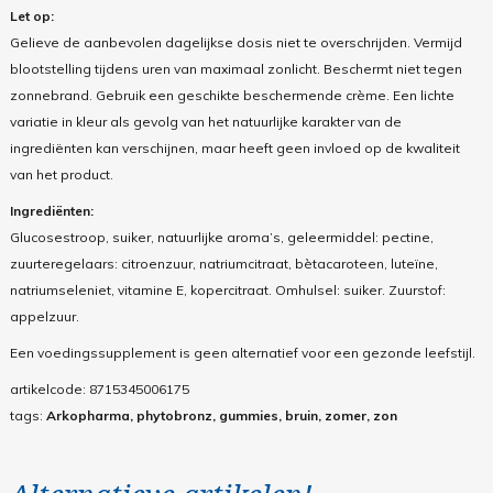
Let op:
Gelieve de aanbevolen dagelijkse dosis niet te overschrijden. Vermijd
blootstelling tijdens uren van maximaal zonlicht. Beschermt niet tegen
zonnebrand. Gebruik een geschikte beschermende crème. Een lichte
variatie in kleur als gevolg van het natuurlijke karakter van de
ingrediënten kan verschijnen, maar heeft geen invloed op de kwaliteit
van het product.
Ingrediënten:
Glucosestroop, suiker, natuurlijke aroma’s, geleermiddel: pectine,
zuurteregelaars: citroenzuur, natriumcitraat, bètacaroteen, luteïne,
natriumseleniet, vitamine E, kopercitraat. Omhulsel: suiker. Zuurstof:
appelzuur.
Een voedingssupplement is geen alternatief voor een gezonde leefstijl.
artikelcode:
8715345006175
tags:
Arkopharma, phytobronz, gummies, bruin, zomer, zon