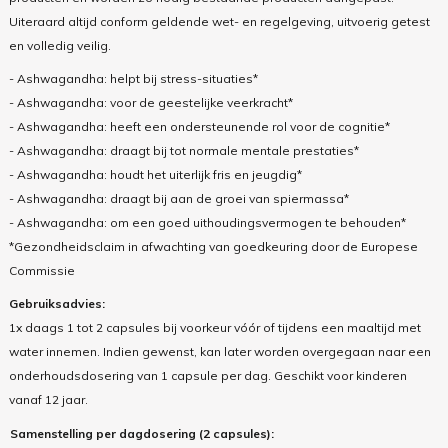
Uiteraard altijd conform geldende wet- en regelgeving, uitvoerig getest
en volledig veilig.
- Ashwagandha: helpt bij stress-situaties*
- Ashwagandha: voor de geestelijke veerkracht*
- Ashwagandha: heeft een ondersteunende rol voor de cognitie*
- Ashwagandha: draagt bij tot normale mentale prestaties*
- Ashwagandha: houdt het uiterlijk fris en jeugdig*
- Ashwagandha: draagt bij aan de groei van spiermassa*
- Ashwagandha: om een goed uithoudingsvermogen te behouden*
*Gezondheidsclaim in afwachting van goedkeuring door de Europese
Commissie
Gebruiksadvies:
1x daags 1 tot 2 capsules bij voorkeur vóór of tijdens een maaltijd met
water innemen. Indien gewenst, kan later worden overgegaan naar een
onderhoudsdosering van 1 capsule per dag. Geschikt voor kinderen
vanaf 12 jaar.
Samenstelling per dagdosering (2 capsules):