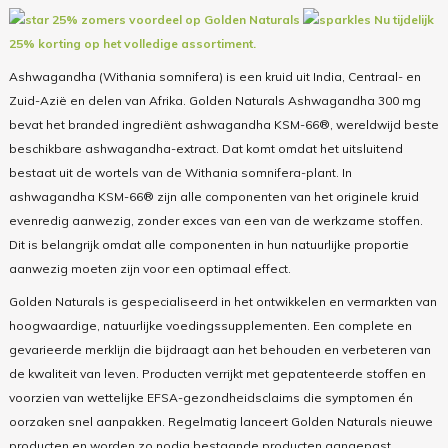
25% zomers voordeel op Golden Naturals
Nu tijdelijk
25% korting op het volledige assortiment.
Ashwagandha (Withania somnifera) is een kruid uit India, Centraal- en
Zuid-Azië en delen van Afrika. Golden Naturals Ashwagandha 300 mg
bevat het branded ingrediënt ashwagandha KSM-66®, wereldwijd beste
beschikbare ashwagandha-extract. Dat komt omdat het uitsluitend
bestaat uit de wortels van de Withania somnifera-plant. In
ashwagandha KSM-66® zijn alle componenten van het originele kruid
evenredig aanwezig, zonder exces van een van de werkzame stoffen.
Dit is belangrijk omdat alle componenten in hun natuurlijke proportie
aanwezig moeten zijn voor een optimaal effect.
Golden Naturals is gespecialiseerd in het ontwikkelen en vermarkten van
hoogwaardige, natuurlijke voedingssupplementen. Een complete en
gevarieerde merklijn die bijdraagt aan het behouden en verbeteren van
de kwaliteit van leven. Producten verrijkt met gepatenteerde stoffen en
voorzien van wettelijke EFSA-gezondheidsclaims die symptomen én
oorzaken snel aanpakken. Regelmatig lanceert Golden Naturals nieuwe
producten en worden zo nodig bestaande producten aangepast.