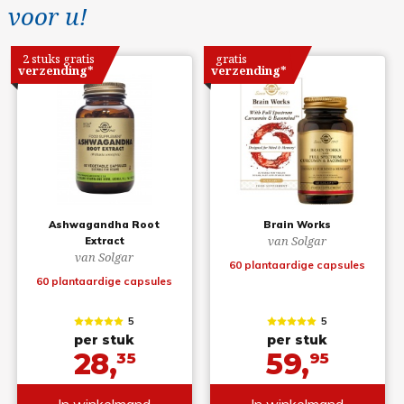
voor u!
2 stuks gratis
gratis
verzending*
verzending*
Ashwagandha Root
Brain Works
van Solgar
Extract
van Solgar
60 plantaardige capsules
60 plantaardige capsules
5
5
per stuk
per stuk
28,
59,
35
95