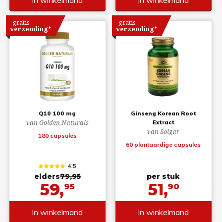
In winkelmand
In winkelmand
gratis
gratis
verzending*
verzending*
Q10 100 mg
Ginseng Korean Root
van Golden Naturals
Extract
van Solgar
180 capsules
60 plantaardige capsules
4.5
elders
79,95
per stuk
59,
51,
95
90
In winkelmand
In winkelmand