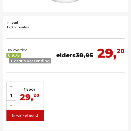
Inhoud
120 capsules
29,
20
Uw voordeel:
elders
38,95
€ 9,75
+ gratis verzending
+
1 voor
29,
1
20
-
In winkelmand