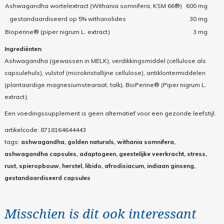
Ashwagandha wortelextract (Withania somnifera, KSM 66®)
600 mg
gestandaardiseerd op 5% withanolides
30 mg
Bioperine® (piper nigrum L. extract)
3 mg
Ingrediënten:
Ashwagandha (gewassen in MELK), verdikkingsmiddel (cellulose als
capsulehuls), vulstof (microkristallijne cellulose), antiklontermiddelen
(plantaardige magnesiumstearaat, talk), BioPerine® (Piper nigrum L.
extract).
Een voedingssupplement is geen alternatief voor een gezonde leefstijl.
artikelcode:
8718164644443
tags:
ashwagandha, golden naturals, withania somnifera,
ashwagandha capsules, adaptogeen, geestelijke veerkracht, stress,
rust, spieropbouw, herstel, libido, afrodisiacum, indiaan ginseng,
gestandaardiseerd capsules
Misschien is dit ook interessant