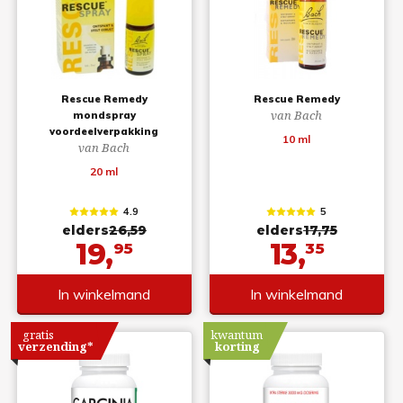
Rescue Remedy
Rescue Remedy
van Bach
mondspray
voordeelverpakking
10 ml
van Bach
20 ml
4.9
5
elders
26,59
elders
17,75
19,
13,
95
35
In winkelmand
In winkelmand
gratis
kwantum
verzending*
korting