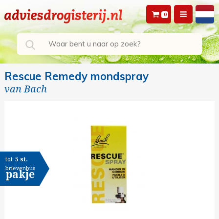
0
Rescue Remedy mondspray
van
Bach
tot
5 st.
brievenbus
pakje