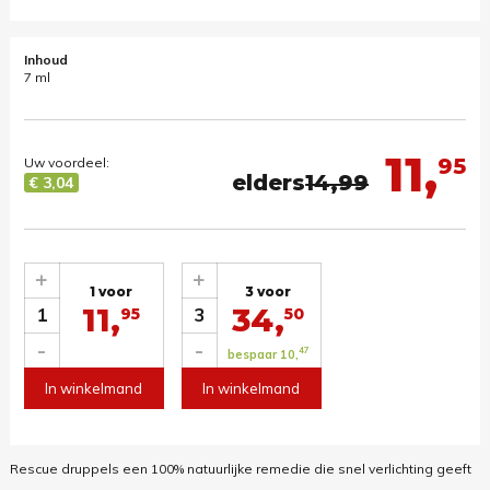
Inhoud
7 ml
11,
95
Uw voordeel:
elders
14,99
€ 3,04
+
+
1 voor
3 voor
11,
34,
1
3
95
50
-
-
47
bespaar 10,
In winkelmand
In winkelmand
Rescue druppels een 100% natuurlijke remedie die snel verlichting geeft