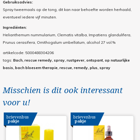
Gebruiksadvies:
Spray tweemaals op de tong, dit kan naar behoefte worden herhaald,
eventueel iedere vijf minuten.
Ingrediënten:
Helianthemum nummularium, Clematis vitalba, Impatiens glandulifera,
Prunus cerasifera, Ornithogalum umbellatum, alcohol 27 vol.%
artikelcode:
5000488304206
tags:
Bach, rescue remedy, spray, rustgever, ontspant, op natuurlijke
basis, bach bloesem therapie, rescue, remedy, plus, spray
Misschien is dit ook interessant
voor u!
brievenbus
brievenbus
pakje
pakje