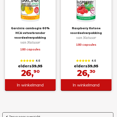
Garcinia cambogia 60%
Raspberry Ketone
HCA vetverbrander
voordeelverpakking
van Natusor
voordeelverpakking
van Natusor
180 capsules
180 capsules
4.6
4.6
elders
39,95
elders
39,95
26,
26,
90
30
In winkelmand
In winkelmand
Terug naar overzicht