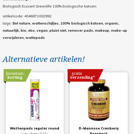
Biologisch Ecocert Greenlife 100% biologische katoen.
artikelcode:
4046871002992
tags:
Bel nature, wattenschijfjes, 100% biologisch katoen, organic,
natuurlijk, bio, eko, vegan, pluist niet, remover pads, makeup, make-up
verwijderen, wattepads
Alternatieve artikelen!
kwantum
gratis
korting
verzending*
Wattenpads regular round
D-Mannose Cranberry
van Demak Up
Beredruif