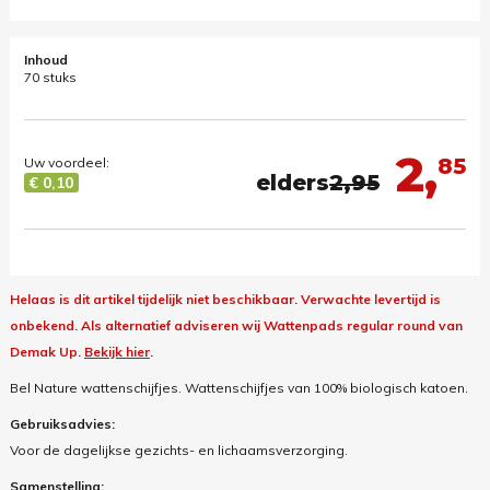
Inhoud
70 stuks
2,
85
Uw voordeel:
elders
2,95
€ 0,10
Helaas is dit artikel tijdelijk niet beschikbaar. Verwachte levertijd is
onbekend.
Als alternatief adviseren wij Wattenpads regular round van
Demak Up.
Bekijk hier
.
Bel Nature wattenschijfjes. Wattenschijfjes van 100% biologisch katoen.
Gebruiksadvies:
Voor de dagelijkse gezichts- en lichaamsverzorging.
Samenstelling: