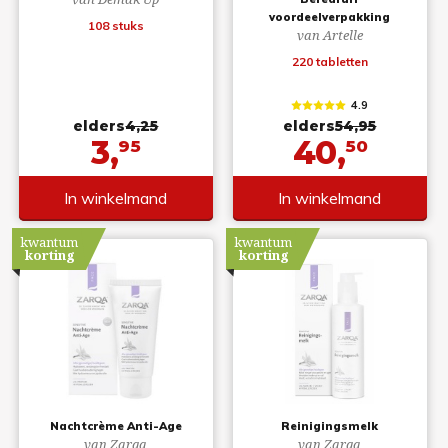
voordeelverpakking
108 stuks
van Artelle
220 tabletten
4.9
elders
4,25
elders
54,95
3,
40,
95
50
In winkelmand
In winkelmand
kwantum
kwantum
korting
korting
Nachtcrème Anti-Age
Reinigingsmelk
van Zarqa
van Zarqa