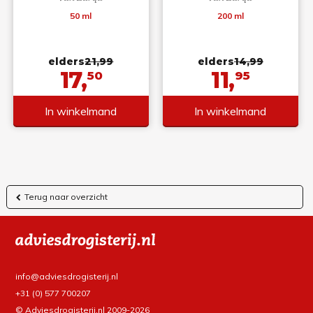
50 ml
200 ml
elders
21,99
elders
14,99
17,
11,
50
95
In winkelmand
In winkelmand
Terug naar overzicht
info@adviesdrogisterij.nl
+31 (0) 577 700207
© Adviesdrogisterij.nl 2009-2026