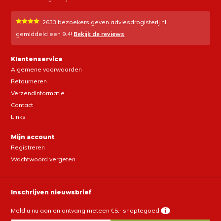
2633
bezoekers geven adviesdrogisterij.nl
gemiddeld een
9.4
!
Bekijk de reviews
Klantenservice
Algemene voorwaarden
Retourneren
Verzendinformatie
Contact
Links
Mijn account
Registreren
Wachtwoord vergeten
Inschrijven nieuwsbrief
Meld u nu aan en ontvang meteen €5,- shoptegoed
i