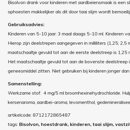
Bisolvon drank voor kinderen met aardbeiensmaak is een sl
ophoesten makkelijker als dit door taai slijm wordt bemoeilij
Gebruiksadvies:
Kinderen van 5-10 jaar: 3 maal daags 5-10 ml. Kinderen va
Hierop zijn deelstrepen aangegeven in milliliters (1,25; 2,
maatschaaltje gevuld tot aan de eerste deelstreep is 1,25 m
Het maatschaaltje gevuld tot aan de bovenste deelstreep is 5
geneesmiddel zitten. Niet gebruiken bij kinderen jonger dan 2
Samenstelling:
Werkzame stof: 4 mg/5 ml broomhexinehydrochloride. Hulps
kersenaroma, aardbei-aroma, levomenthol, gedemineralisee
artikelcode:
8712172865487
tags:
Bisolvon, hoestdrank, kinderen, taai slijm, vastz