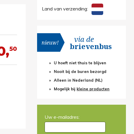
Land van verzending:
via de
nieuw!
brievenbus
0,
50
U hoeft niet thuis te blijven
Nooit bij de buren bezorgd
Alleen in Nederland (NL)
Mogelijk bij
kleine producten
Uw e-mailadres: