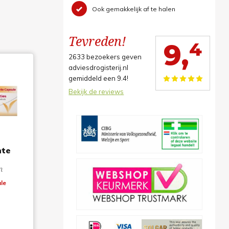
Ook gemakkelijk af te halen
Tevreden!
4
9,
2633
bezoekers geven
adviesdrogisterij.nl
gemiddeld een
9.4
!
Bekijk de reviews
hte
n
le