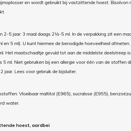
ijmoplosser en wordt gebruikt bij vastzittende hoest. Bisolvon
kt.
n 2-5 jaar: 3 maal daags 2½-5 ml. In de verpakking zit een maa
5 ml en 5 ml). U kunt hiermee de benodigde hoeveelheid afmeten.
l. Het maatschaaltje gevuld tot aan de middelste deelstreep is 
 ml. Niet gebruiken bij een allergie voor één van de stoffen die
 jaar. Lees voor gebruik de bijsluiter.
toffen: Vloeibaar maltitol (E965), sucralose (E955), benzoëzu
rd water.
ittende hoest, aardbei