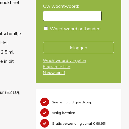
 maakt het
Uw wachtwoord:
Wachtwoord onthouden
tschaaltje.
 Het
Inloggen
2,5 ml.
Wachtwoord vergeten
 in dit
Registreer hier
Nieuwsbrief
ur (E210),
Snel en altijd goedkoop
Veilig betalen
Gratis verzending vanaf € 69,95!