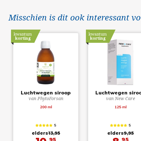
Misschien is dit ook interessant vo
kwantum
kwantum
korting
korting
Luchtwegen siroop
Luchtwegen siro
van PhytoForsan
van New Care
200 ml
125 ml
5
5
elders
13,95
elders
9,95
95
95