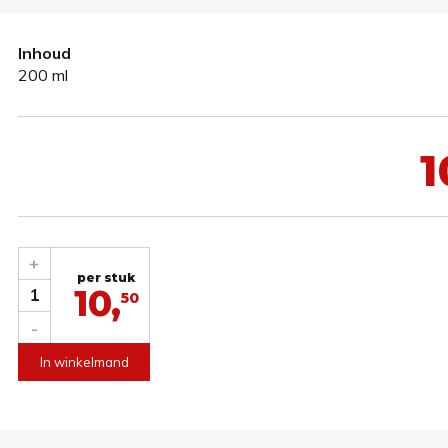
Inhoud
200 ml
1
+
per stuk
10,
1
50
-
In winkelmand