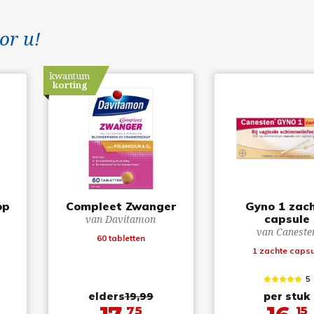
or u!
kwantum
korting
op
Compleet Zwanger
Gyno 1 zac
capsule
van Davitamon
van Caneste
60 tabletten
1 zachte capsu
5
elders
19,99
per stuk
75
15