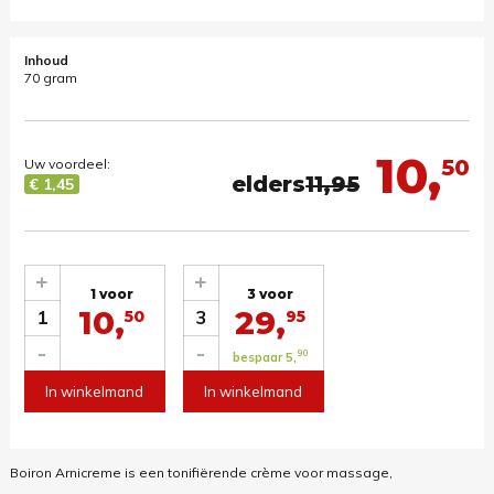
Inhoud
70 gram
10,
50
Uw voordeel:
elders
11,95
€ 1,45
+
+
1 voor
3 voor
10,
29,
1
3
50
95
-
-
90
bespaar 5,
In winkelmand
In winkelmand
Boiron Arnicreme is een tonifiërende crème voor massage,