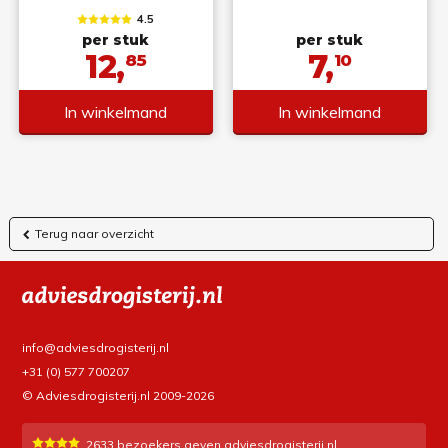
4.5
per stuk
per stuk
12,
7,
85
10
In winkelmand
In winkelmand
Terug naar overzicht
info@adviesdrogisterij.nl
+31 (0) 577 700207
© Adviesdrogisterij.nl 2009-2026
2633
bezoekers geven adviesdrogisterij.nl