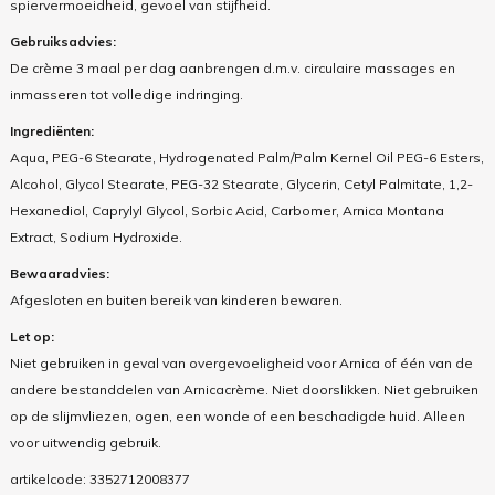
spiervermoeidheid, gevoel van stijfheid.
Gebruiksadvies:
De crème 3 maal per dag aanbrengen d.m.v. circulaire massages en
inmasseren tot volledige indringing.
Ingrediënten:
Aqua, PEG-6 Stearate, Hydrogenated Palm/Palm Kernel Oil PEG-6 Esters,
Alcohol, Glycol Stearate, PEG-32 Stearate, Glycerin, Cetyl Palmitate, 1,2-
Hexanediol, Caprylyl Glycol, Sorbic Acid, Carbomer, Arnica Montana
Extract, Sodium Hydroxide.
Bewaaradvies:
Afgesloten en buiten bereik van kinderen bewaren.
Let op:
Niet gebruiken in geval van overgevoeligheid voor Arnica of één van de
andere bestanddelen van Arnicacrème. Niet doorslikken. Niet gebruiken
op de slijmvliezen, ogen, een wonde of een beschadigde huid. Alleen
voor uitwendig gebruik.
artikelcode:
3352712008377