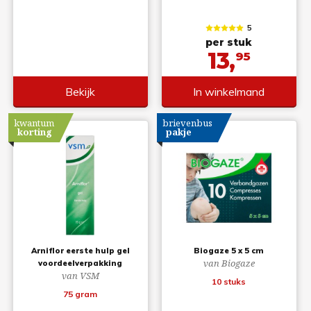
5
per stuk
13,
95
Bekijk
In winkelmand
kwantum
brievenbus
korting
pakje
Arniflor eerste hulp gel
Biogaze 5 x 5 cm
van Biogaze
voordeelverpakking
van VSM
10 stuks
75 gram