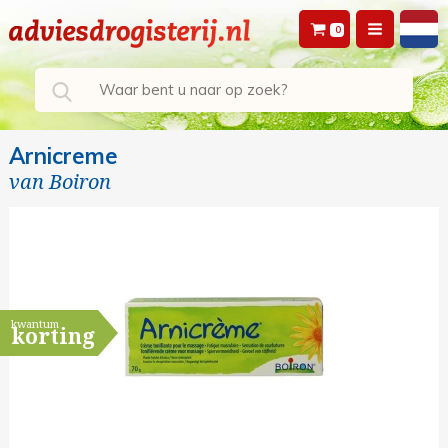
0
Arnicreme
van
Boiron
kwantum
korting