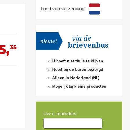
Land van verzending:
via de
nieuw!
brievenbus
5,
35
U hoeft niet thuis te blijven
Nooit bij de buren bezorgd
Alleen in Nederland (NL)
Mogelijk bij
kleine producten
Uw e-mailadres: