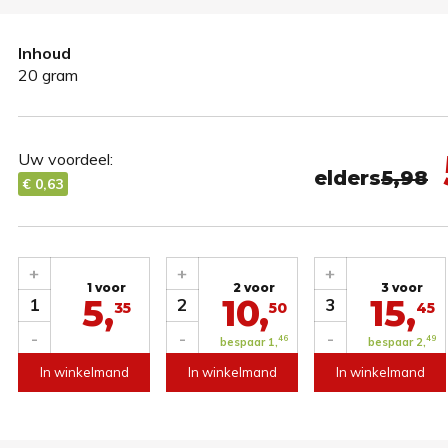
Inhoud
20 gram
Uw voordeel:
elders
5,98
€ 0,63
+
+
+
1 voor
2 voor
3 voor
5,
10,
15,
1
2
3
35
50
45
-
-
-
46
49
bespaar 1,
bespaar 2,
In winkelmand
In winkelmand
In winkelmand