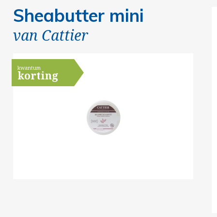
Sheabutter mini
van
Cattier
kwantum
korting