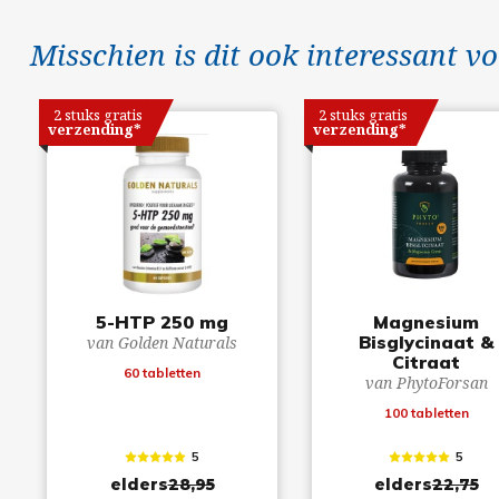
Misschien is dit ook interessant vo
2 stuks gratis
2 stuks gratis
verzending*
verzending*
5-HTP 250 mg
Magnesium
Bisglycinaat &
van Golden Naturals
Citraat
60 tabletten
van PhytoForsan
100 tabletten
5
5
elders
28,95
elders
22,75