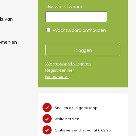
Uw wachtwoord:
is van
Wachtwoord onthouden
komen en
Inloggen
Wachtwoord vergeten
Registreer hier
Nieuwsbrief
Snel en altijd goedkoop
Veilig betalen
Gratis verzending vanaf € 69,95!