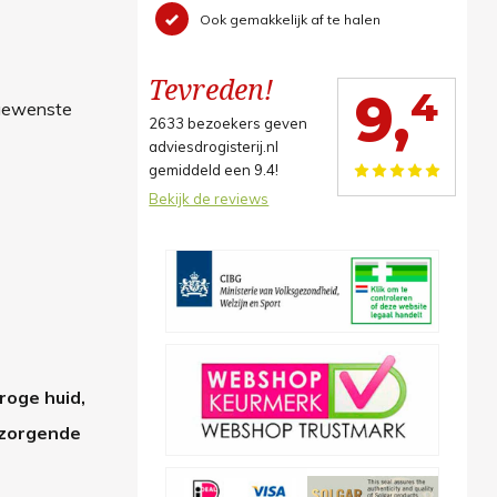
Ook gemakkelijk af te halen
Tevreden!
4
9,
 gewenste
2633
bezoekers geven
adviesdrogisterij.nl
gemiddeld een
9.4
!
Bekijk de reviews
roge huid,
rzorgende