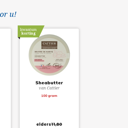
or u!
kwantum
korting
Sheabutter
van Cattier
100 gram
elders
11,80