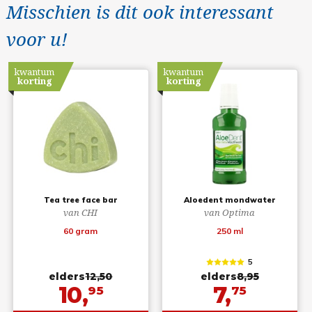
Misschien is dit ook interessant
voor u!
kwantum
kwantum
korting
korting
Tea tree face bar
Aloedent mondwater
van CHI
van Optima
60 gram
250 ml
5
elders
12,50
elders
8,95
10,
7,
95
75