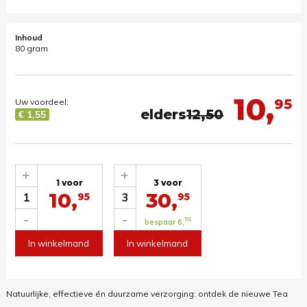
Inhoud
80 gram
10,
95
Uw voordeel:
elders
12,50
€ 1,55
+
+
1 voor
3 voor
10,
30,
1
3
95
95
-
-
55
bespaar 6,
In winkelmand
In winkelmand
Natuurlijke, effectieve én duurzame verzorging: ontdek de nieuwe Tea