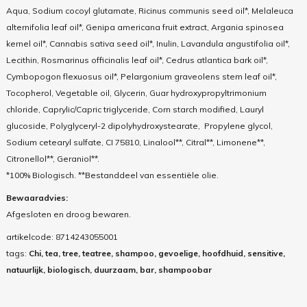
Aqua, Sodium cocoyl glutamate, Ricinus communis seed oil*, Melaleuca
alternifolia leaf oil*, Genipa americana fruit extract, Argania spinosea
kernel oil*, Cannabis sativa seed oil*, Inulin, Lavandula angustifolia oil*,
Lecithin, Rosmarinus officinalis leaf oil*, Cedrus atlantica bark oil*,
Cymbopogon flexuosus oil*, Pelargonium graveolens stem leaf oil*,
Tocopherol, Vegetable oil, Glycerin, Guar hydroxypropyltrimonium
chloride, Caprylic/Capric triglyceride, Corn starch modified, Lauryl
glucoside, Polyglyceryl-2 dipolyhydroxystearate, Propylene glycol,
Sodium cetearyl sulfate, CI 75810, Linalool**, Citral**, Limonene**,
Citronellol**, Geraniol**.
*100% Biologisch. **Bestanddeel van essentiële olie.
Bewaaradvies:
Afgesloten en droog bewaren.
artikelcode:
8714243055001
tags:
Chi, tea, tree, teatree, shampoo, gevoelige, hoofdhuid, sensitive,
natuurlijk, biologisch, duurzaam, bar, shampoobar