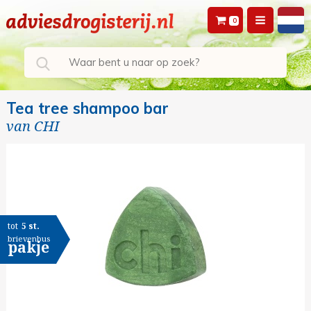
0
Tea tree shampoo bar
van
CHI
tot
5 st.
brievenbus
pakje