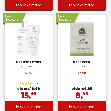
In winkelmand
In winkelmand
kwantum
kwantum
korting
korting
Dagcrème Hydra
Bar houder
van Zarqa
van CHI
50 ml
1 stuk
4.9
elders
19,99
elders
9,95
15,
8,
95
95
In winkelmand
In winkelmand