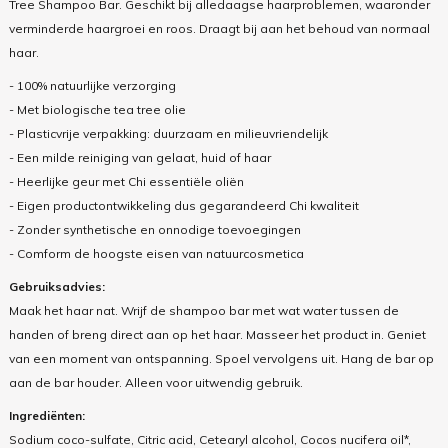
Tree Shampoo Bar. Geschikt bij alledaagse haarproblemen, waaronder
verminderde haargroei en roos. Draagt bij aan het behoud van normaal
haar.
- 100% natuurlijke verzorging
- Met biologische tea tree olie
- Plasticvrije verpakking: duurzaam en milieuvriendelijk
- Een milde reiniging van gelaat, huid of haar
- Heerlijke geur met Chi essentiële oliën
- Eigen productontwikkeling dus gegarandeerd Chi kwaliteit
- Zonder synthetische en onnodige toevoegingen
- Comform de hoogste eisen van natuurcosmetica
Gebruiksadvies:
Maak het haar nat. Wrijf de shampoo bar met wat water tussen de
handen of breng direct aan op het haar. Masseer het product in. Geniet
van een moment van ontspanning. Spoel vervolgens uit. Hang de bar op
aan de bar houder. Alleen voor uitwendig gebruik.
Ingrediënten:
Sodium coco-sulfate, Citric acid, Cetearyl alcohol, Cocos nucifera oil*,