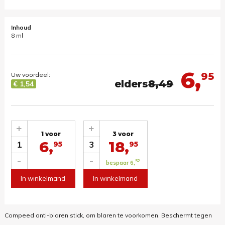
Inhoud
8 ml
6,
95
Uw voordeel:
elders
8,49
€ 1,54
+
+
1 voor
3 voor
6,
18,
1
3
95
95
-
-
52
bespaar 6,
In winkelmand
In winkelmand
Compeed anti-blaren stick, om blaren te voorkomen. Beschermt tegen