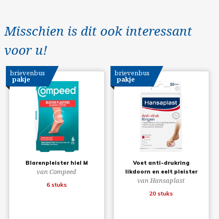
Misschien is dit ook interessant
voor u!
brievenbus
brievenbus
pakje
pakje
Blarenpleister hiel M
Voet anti-drukring
van Compeed
likdoorn en eelt pleister
van Hansaplast
6 stuks
20 stuks