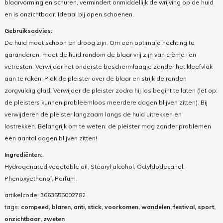
blaarvorming en schuren, vermindert onmiddellijk de wrijving op de huid
en is onzichtbaar. Ideaal bij open schoenen.
Gebruiksadvies:
De huid moet schoon en droog zijn. Om een optimale hechting te
garanderen, moet de huid rondom de blaar vrij zijn van crème- en
vetresten. Verwijder het onderste beschermlaagje zonder het kleefvlak
aan te raken. Plak de pleister over de blaar en strijk de randen
zorgvuldig glad. Verwijder de pleister zodra hij los begint te laten (let op:
de pleisters kunnen probleemloos meerdere dagen blijven zitten). Bij
verwijderen de pleister langzaam langs de huid uitrekken en
lostrekken. Belangrijk om te weten: de pleister mag zonder problemen
een aantal dagen blijven zitten!
Ingrediënten:
Hydrogenated vegetable oil, Stearyl alcohol, Octyldodecanol,
Phenoxyethanol, Parfum.
artikelcode:
3663555002782
tags:
compeed, blaren, anti, stick, voorkomen, wandelen, festival, sport,
onzichtbaar, zweten