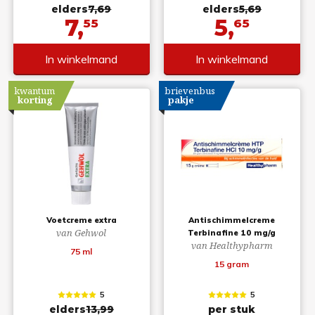
elders
7,69
elders
5,69
7,
5,
55
65
In winkelmand
In winkelmand
kwantum
brievenbus
korting
pakje
Voetcreme extra
Antischimmelcreme
van Gehwol
Terbinafine 10 mg/g
van Healthypharm
75 ml
15 gram
5
5
elders
13,99
per stuk