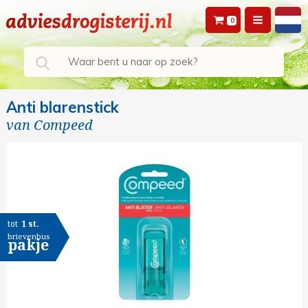
0
Anti blarenstick
van
Compeed
tot
1 st.
brievenbus
pakje