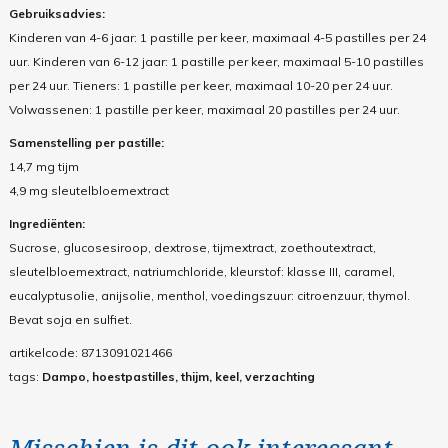
Gebruiksadvies:
Kinderen van 4-6 jaar: 1 pastille per keer, maximaal 4-5 pastilles per 24
uur. Kinderen van 6-12 jaar: 1 pastille per keer, maximaal 5-10 pastilles
per 24 uur. Tieners: 1 pastille per keer, maximaal 10-20 per 24 uur.
Volwassenen: 1 pastille per keer, maximaal 20 pastilles per 24 uur.
Samenstelling per pastille:
14,7 mg tijm
4,9 mg sleutelbloemextract
Ingrediënten:
Sucrose, glucosesiroop, dextrose, tijmextract, zoethoutextract,
sleutelbloemextract, natriumchloride, kleurstof: klasse III, caramel,
eucalyptusolie, anijsolie, menthol, voedingszuur: citroenzuur, thymol.
Bevat soja en sulfiet.
artikelcode:
8713091021466
tags:
Dampo, hoestpastilles, thijm, keel, verzachting
Misschien is dit ook interessant