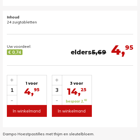
Inhoud
24 zuigtabletten
4,
95
Uw voordeel:
elders
5,69
€ 0,74
+
+
1 voor
3 voor
4,
14,
1
3
95
25
-
-
82
bespaar 2,
In winkelmand
In winkelmand
Dampo Hoestpastilles met thijm en sleutelbloem.