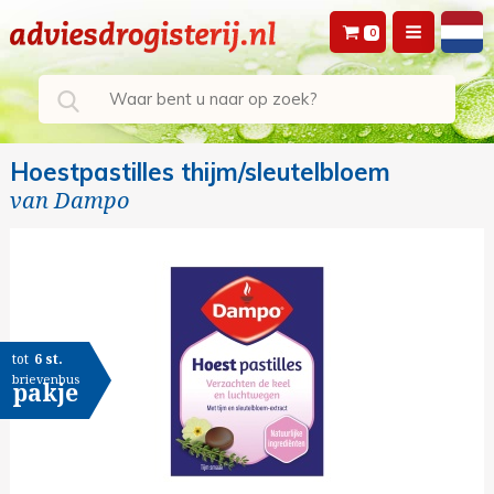
0
Hoestpastilles thijm/sleutelbloem
van
Dampo
tot
6 st.
brievenbus
pakje