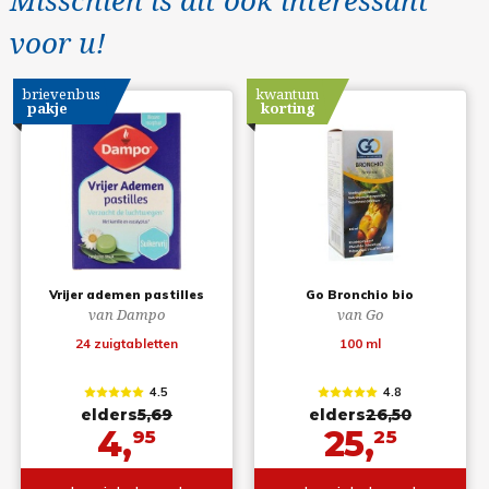
voor u!
brievenbus
kwantum
pakje
korting
Vrijer ademen pastilles
Go Bronchio bio
van Dampo
van Go
24 zuigtabletten
100 ml
4.5
4.8
elders
5,69
elders
26,50
4,
25,
95
25