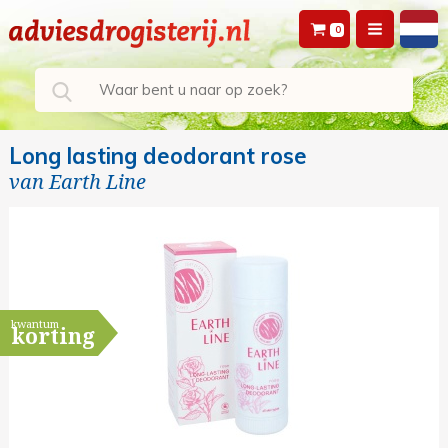
0
Long lasting deodorant rose
van
Earth Line
kwantum
korting