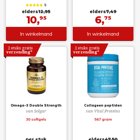
5
elders
12,95
elders
7,49
10,
6,
95
75
In winkelmand
In winkelmand
2 stuks gratis
2 stuks gratis
verzending*
verzending*
Omega-3 Double Strength
Collageen peptiden
van Solgar
van Vital Proteins
30 softgels
567 gram
per stuk
elders
47,50