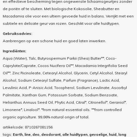
en effectieve bescherming tegen ongewenste lichaamsgeurtjes zonder
de poriën af te sluiten. Met biologische Kokosolie, Sheabutter en
Macadamia olie voor een ultiem gevoede huid in balans. Verrijkt met een
subtiele en delicate geur van rozen. Geschikt voor alle huidtypen.
Gebruiksadvies:
Aanbrengen op een schone huid en goed laten inwerken.
Ingrediënten:
Aqua (Water), Talc, Butyrospermum Parkii (Shea) Butter**, Coco-
Caprylate/Caprate, Cocos Nucifera Oil**, Macadamia Integrifolia Seed
Oil**, Zinc Ricinoleate, Cetearyl Alcohol, Glycerin, Cetyl Alcohol, Stearyl
Alcohol, Sodium Cetearyl Sulfate, Parfum (Fragrance), Lactic Acid,
Levulinic Acid, P-Anisic Acid, Tocopherol, Sodium Levulinate, Ascorbyl
Palmitate, Xanthan Gum, Potassium Sorbate, Sodium Benzoate,
Helianthus Annuus Seed Oil, Phytic Acid, Citral*, Citronellol*, Geraniol*,
Limonene*, Linalool*. *from natural essential oils. **from controlled
organic agriculture. 99,86% natural origin of total.
artikelcode:
8710267081156
tags:
Earth, line, deo, deodorant, alle huidtypen, gevoelige, huid, long