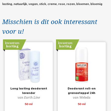
lasting, natuurlijk, vegan, stick, creme, rose, rozen, bloemen, bloemig
Misschien is dit ook interessant
voor u!
kwantum
kwantum
korting
korting
Long lasting deodorant
Deodorant roll-on
lavender
granaatappel 24h
van Earth Line
van Weleda
50 ml
50 ml