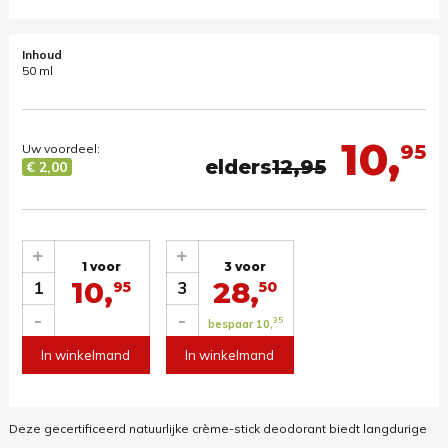
Inhoud
50 ml
10,
95
Uw voordeel:
elders
12,95
€ 2,00
+
+
1 voor
3 voor
10,
28,
1
3
95
50
-
-
35
bespaar 10,
In winkelmand
In winkelmand
Deze gecertificeerd natuurlijke crème-stick deodorant biedt langdurige