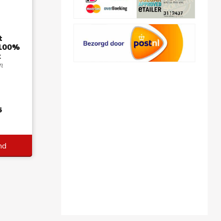
t
 100%
k
n
5
nd