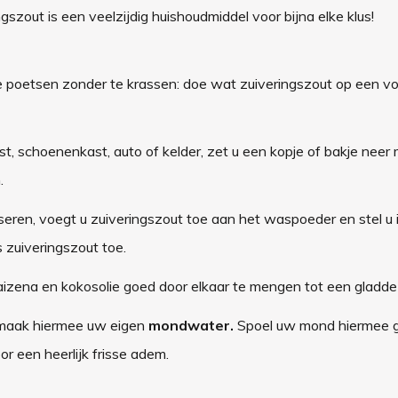
zout is een veelzijdig huishoudmiddel voor bijna elke klus!
 te poetsen zonder te krassen: doe wat zuiveringszout op een v
st, schoenenkast, auto of kelder, zet u een kopje of bakje neer
.
iseren, voegt u zuiveringszout toe aan het waspoeder en stel u 
zuiveringszout toe.
aizena en kokosolie goed door elkaar te mengen tot een gladd
 maak hiermee uw eigen
mondwater.
Spoel uw mond hiermee g
or een heerlijk frisse adem.