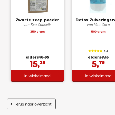
Zwarte zeep poeder
Detox Zuiveringsz
van Eco Conseils
van Vita Cura
350 gram
500 gram
4.3
elders
16,95
elders
7,15
15,
5,
25
75
In winkelmand
In winkelmand
Terug naar overzicht