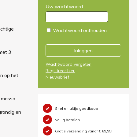
Uw wachtwoord:
ochtige
Wachtwoord onthouden
Inloggen
 met 3
Wachtwoord vergeten
Registreer hier
in op het
Nieuwsbrief
e massa.
Snel en altijd goedkoop
rondig en
Veilig betalen
Gratis verzending vanaf € 69,95!