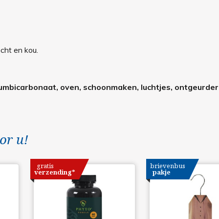
cht en kou.
triumbicarbonaat, oven, schoonmaken, luchtjes, ontgeurder
or u!
gratis
brievenbus
verzending*
pakje