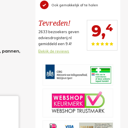
Ook gemakkelijk af te halen
Tevreden!
4
9,
2633
bezoekers geven
adviesdrogisterij.nl
gemiddeld een
9.4
!
, pannen,
Bekijk de reviews