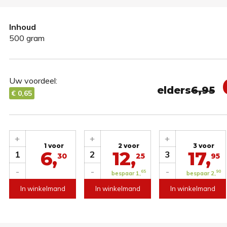
Inhoud
500 gram
Uw voordeel:
elders
6,95
€ 0,65
+
+
+
1 voor
2 voor
3 voor
6,
12,
17,
1
2
3
30
25
95
-
-
-
65
90
bespaar 1,
bespaar 2,
In winkelmand
In winkelmand
In winkelmand