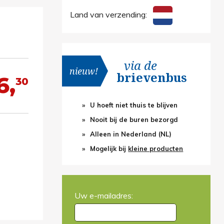
Land van verzending:
via de
nieuw!
brievenbus
6,
30
U hoeft niet thuis te blijven
Nooit bij de buren bezorgd
Alleen in Nederland (NL)
Mogelijk bij
kleine producten
Uw e-mailadres: