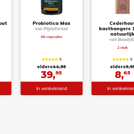
out
Probiotica Max
Cederhou
kasthangers
van PhytoForsan
natuurlij
60 capsules
van Beautyli
2 stuk
5
5
elders
44,95
elders
9,9
39,
8,
95
65
In winkelmand
In winkelma