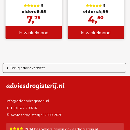
5
5
elders
8,95
elders
4,99
7,
4,
75
50
In winkelmand
In winkelmand
Terug naar overzicht
info@adviesdrogisterij.nl
+31 (0) 577 700207
© Adviesdrogisterij.nl 2009-2026
2634
bezoekers geven adviesdrogisterij.nl