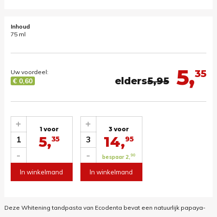
Inhoud
75 ml
5,
35
Uw voordeel:
elders
5,95
€ 0,60
+
+
1 voor
3 voor
5,
14,
1
3
35
95
-
-
90
bespaar 2,
In winkelmand
In winkelmand
Deze Whitening tandpasta van Ecodenta bevat een natuurlijk papaya-