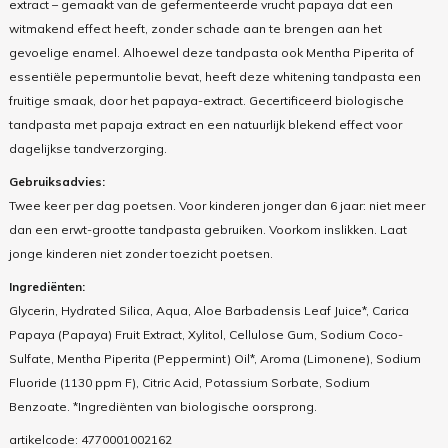
extract – gemaakt van de gefermenteerde vrucht papaya dat een
witmakend effect heeft, zonder schade aan te brengen aan het
gevoelige enamel. Alhoewel deze tandpasta ook Mentha Piperita of
essentiële pepermuntolie bevat, heeft deze whitening tandpasta een
fruitige smaak, door het papaya-extract.
Gecertificeerd biologische
tandpasta met papaja extract en een natuurlijk blekend effect voor
dagelijkse tandverzorging.
Gebruiksadvies:
Twee keer per dag poetsen. Voor kinderen jonger dan 6 jaar: niet meer
dan een erwt-grootte tandpasta gebruiken. Voorkom inslikken. Laat
jonge kinderen niet zonder toezicht poetsen.
Ingrediënten:
Glycerin, Hydrated Silica, Aqua, Aloe Barbadensis Leaf Juice*, Carica
Papaya (Papaya) Fruit Extract, Xylitol, Cellulose Gum, Sodium Coco-
Sulfate, Mentha Piperita (Peppermint) Oil*, Aroma (Limonene), Sodium
Fluoride (1130 ppm F), Citric Acid, Potassium Sorbate, Sodium
Benzoate. *Ingrediënten van biologische oorsprong.
artikelcode:
4770001002162