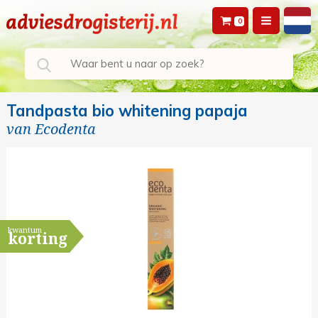
0
Tandpasta bio whitening papaja
van
Ecodenta
kwantum
korting