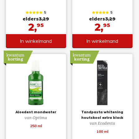
5
5
elders
3,29
elders
3,29
2,
2,
95
95
In winkelmand
In winkelmand
kwantum
kwantum
korting
korting
Aloedent mondwater
Tandpasta whitening
van Optima
houtskool extra black
van Ecodenta
250 ml
100 ml