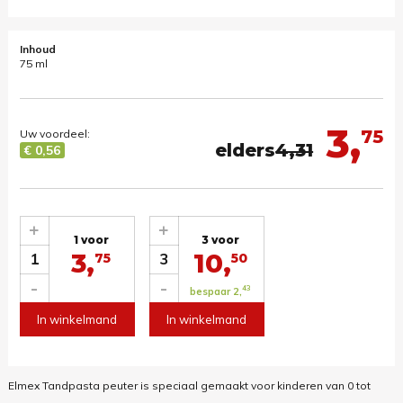
Inhoud
75 ml
3,
75
Uw voordeel:
elders
4,31
€ 0,56
+
+
1 voor
3 voor
3,
10,
1
3
75
50
-
-
43
bespaar 2,
In winkelmand
In winkelmand
Elmex Tandpasta peuter is speciaal gemaakt voor kinderen van 0 tot