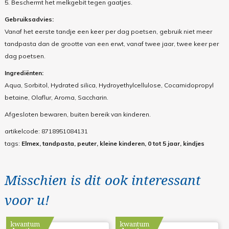
5. Beschermt het melkgebit tegen gaatjes.
Gebruiksadvies:
Vanaf het eerste tandje een keer per dag poetsen, gebruik niet meer
tandpasta dan de grootte van een erwt, vanaf twee jaar, twee keer per
dag poetsen.
Ingrediënten:
Aqua, Sorbitol, Hydrated silica, Hydroyethylcellulose, Cocamidopropyl
betaine, Olaflur, Aroma, Saccharin.
Afgesloten bewaren, buiten bereik van kinderen.
artikelcode:
8718951084131
tags:
Elmex, tandpasta, peuter, kleine kinderen, 0 tot 5 jaar, kindjes
Misschien is dit ook interessant
voor u!
kwantum
kwantum