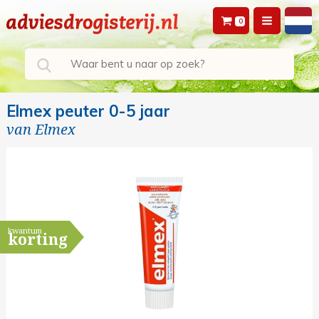
0
Elmex peuter 0-5 jaar
van
Elmex
kwantum
korting