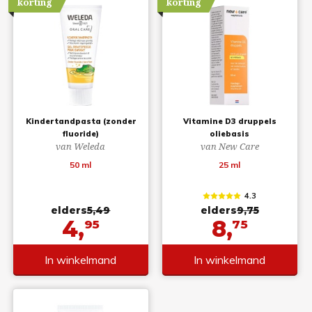
korting
korting
Kindertandpasta (zonder
Vitamine D3 druppels
fluoride)
oliebasis
van Weleda
van New Care
50 ml
25 ml
4.3
elders
5,49
elders
9,75
4,
8,
95
75
In winkelmand
In winkelmand