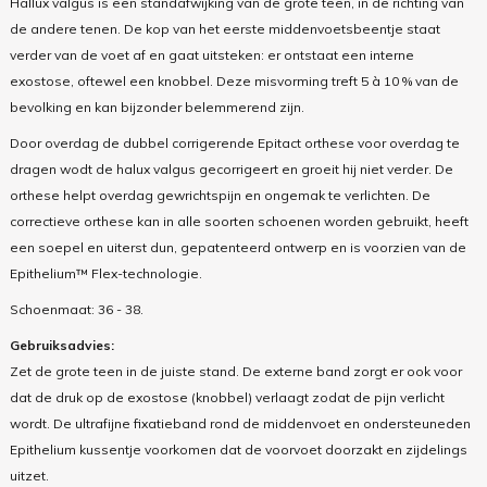
Hallux valgus is een standafwijking van de grote teen, in de richting van
de andere tenen. De kop van het eerste middenvoetsbeentje staat
verder van de voet af en gaat uitsteken: er ontstaat een interne
exostose, oftewel een knobbel. Deze misvorming treft 5 à 10 % van de
bevolking en kan bijzonder belemmerend zijn.
Door overdag de dubbel corrigerende Epitact orthese voor overdag te
dragen wodt de halux valgus gecorrigeert en groeit hij niet verder. De
orthese helpt overdag gewrichtspijn en ongemak te verlichten. De
correctieve orthese kan in alle soorten schoenen worden gebruikt, heeft
een soepel en uiterst dun, gepatenteerd ontwerp en is voorzien van de
Epithelium™ Flex-technologie.
Schoenmaat: 36 - 38.
Gebruiksadvies:
Zet de grote teen in de juiste stand. De externe band zorgt er ook voor
dat de druk op de exostose (knobbel) verlaagt zodat de pijn verlicht
wordt. De ultrafijne fixatieband rond de middenvoet en ondersteuneden
Epithelium kussentje voorkomen dat de voorvoet doorzakt en zijdelings
uitzet.