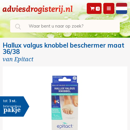
0
Hallux valgus knobbel beschermer maat
36/38
van
Epitact
tot
3 st.
brievenbus
pakje