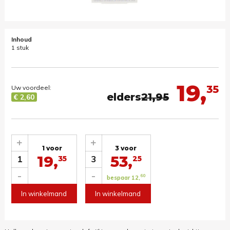
Inhoud
1 stuk
19,
35
Uw voordeel:
elders
21,95
€ 2,60
+
+
1 voor
3 voor
19,
53,
1
3
35
25
-
-
60
bespaar 12,
In winkelmand
In winkelmand