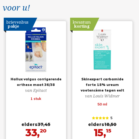
voor u!
brievenbus
kwantum
pakje
korting
Hallux valgus corrigerende
Skinexpert carbamide
orthese maat 36/38
forte 18% ureum
van Epitact
voetencème tegen eelt
van Louis Widmer
1 stuk
50 ml
5
elders
37,45
elders
18,50
33,
15,
20
15