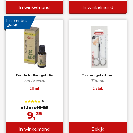
In winkelmand
In winkelmand
brievenbus
pakje
Ferula kalknagelolie
Teennagelschaar
van Aromed
Titania
10 ml
1 stuk
5
elders
10,25
9,
25
In winkelmand
Bekijk