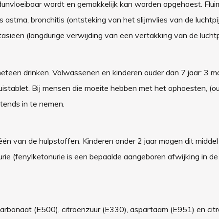
t dunvloeibaar wordt en gemakkelijk kan worden opgehoest. Flui
stma, bronchitis (ontsteking van het slijmvlies van de luchtpij
asieën (langdurige verwijding van een vertakking van de luchtpi
 meteen drinken. Volwassenen en kinderen ouder dan 7 jaar: 3 m
bruistablet. Bij mensen die moeite hebben met het ophoesten, (
tends in te nemen.
én van de hulpstoffen. Kinderen onder 2 jaar mogen dit middel 
ie (fenylketonurie is een bepaalde aangeboren afwijking in de
carbonaat (E500), citroenzuur (E330), aspartaam (E951) en ci