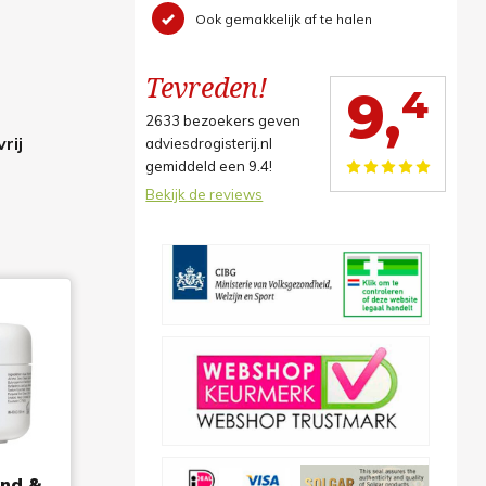
Ook gemakkelijk af te halen
Tevreden!
4
9,
2633
bezoekers geven
rij
adviesdrogisterij.nl
gemiddeld een
9.4
!
Bekijk de reviews
nd &