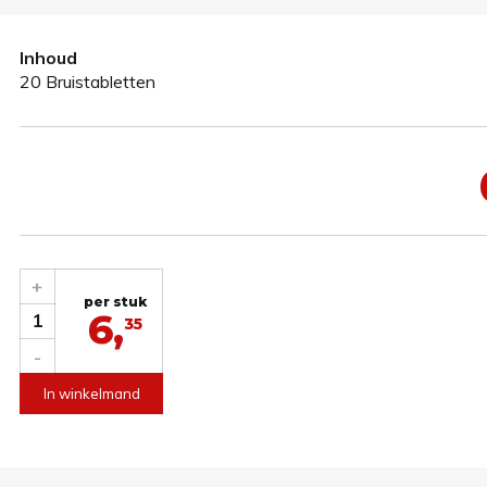
Inhoud
20 Bruistabletten
+
per stuk
6,
1
35
-
In winkelmand