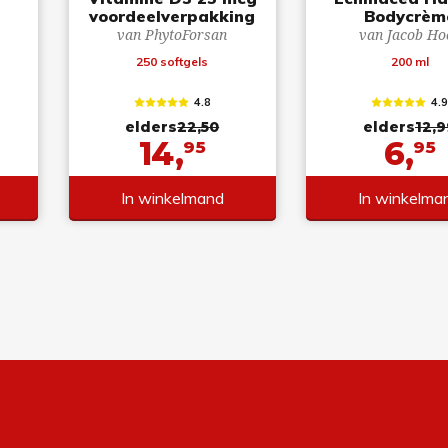
voordeelverpakking
Bodycrèm
van PhytoForsan
van Jacob Ho
250 softgels
200 ml
4.8
4.
elders
22,50
elders
12,9
14,
6,
95
95
In winkelmand
In winkelma