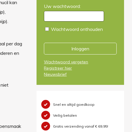
mucil kan
Uw wachtwoord:
p),
jp).
Wachtwoord onthouden
aal per dag
Inloggen
ouderen en
Wachtwoord vergeten
Registreer hier
Nieuwsbrief
niet
Snel en altijd goedkoop
Veilig betalen
troensmaak
Gratis verzending vanaf € 69,95!