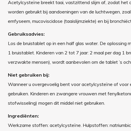
Acetylcysteïne breekt taai, vastzittend slijm af, zodat he
worden gebruikt bij aandoeningen van de luchtwegen, zoals a
emfyseem, mucoviscidose (taaislijmziekte) en bij bronchiëct
Gebruiksadvies:
Los de bruistablet op in een half glas water. De oplossing
1 bruistablet. Kinderen van 2 tot 7 jaar: 2 maal per dag 1 
verzwakte mensen), wordt aanbevolen om de tablet ’s och
Niet gebruiken bij:
Wanneer u overgevoelig bent voor acetylcysteïne of voor é
gebruiken. Kinderen en zwangere vrouwen met fenylketonur
stofwisseling) mogen dit middel niet gebruiken.
Ingrediënten:
Werkzame stoffen: acetylcysteïne. Hulpstoffen: natriumbi