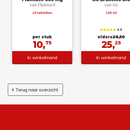
van Fluimucil
van Go
10 tabletten
100 ml
4.8
per stuk
elders
26,50
10,
25,
75
25
In winkelmand
In winkelmand
Terug naar overzicht