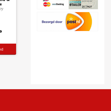
e
oy
9
9
nd