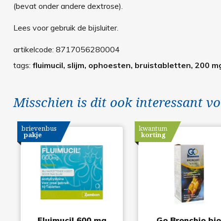
(bevat onder andere dextrose).
Lees voor gebruik de bijsluiter.
artikelcode:
8717056280004
tags:
fluimucil, slijm, ophoesten, bruistabletten, 200 mg
Misschien is dit ook interessant vo
brievenbus
kwantum
pakje
korting
Fluimucil 600 mg
Go Bronchio bi