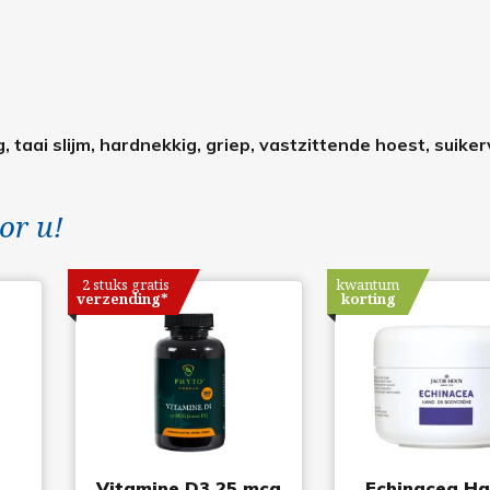
, taai slijm, hardnekkig, griep, vastzittende hoest, suikerv
or u!
2 stuks gratis
kwantum
verzending*
korting
o
Vitamine D3 25 mcg
Echinacea Ha