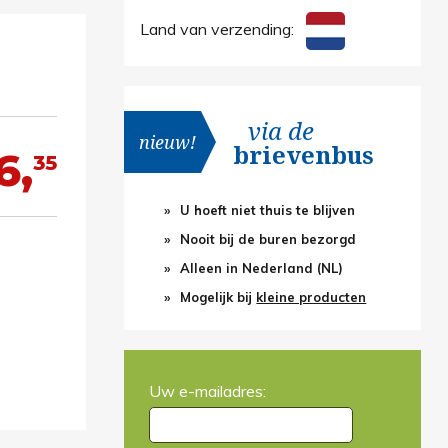
Land van verzending:
via de
nieuw!
brievenbus
6,
35
U hoeft niet thuis te blijven
Nooit bij de buren bezorgd
Alleen in Nederland (NL)
Mogelijk bij
kleine producten
Uw e-mailadres: