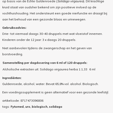
op basis van de Echte Guldenroede (
Solidago virgaurea
). Dit krachtige
kruid staat van oudsher bekend om zijn positieve invloed op de
vochthuishouding. Het ondersteunt een goede nierfunctie en draagt bij
aan het behoud van een gezonde blaas en urinewegen.
Gebruiksadvies:
Drie- tot viermaal daags 30-40 druppels met wat vloeistof innemen.
Kinderen onder de 12 jaar: 3 x daags 20 druppels.
Niet aanbevolen tijdens de zwangerschap en het geven van
borstvoeding.
Samenstelling per dagdosering van 6 ml of 120 druppels:
Alcholische extracten uit: Solidago virgaurea herba 1:1,33
6 ml
Ingrediënten:
Guldenroede, alcohol, water.
Bevat 65,8% vol. alcohol.
Biologisch.
Een voedingssupplement is geen alternatief voor een gezonde leefstijl.
artikelcode:
8717473096806
tags:
Fytomed, uro, biologisch, solidago