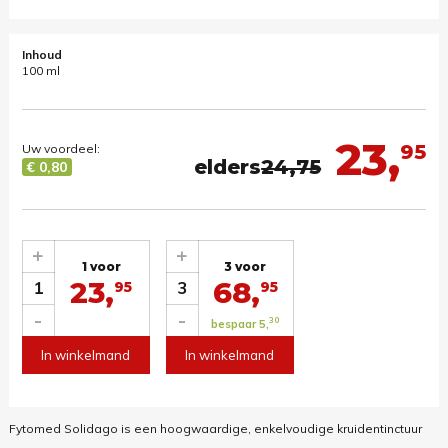
Inhoud
100 ml
23,
95
Uw voordeel:
elders
24,75
€ 0,80
+
+
1 voor
3 voor
23,
68,
1
3
95
95
-
-
30
bespaar 5,
In winkelmand
In winkelmand
Fytomed Solidago is een hoogwaardige, enkelvoudige kruidentinctuur