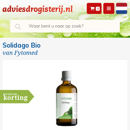
0
Solidago Bio
van
Fytomed
kwantum
korting