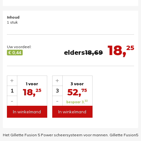
Inhoud
1 stuk
18,
25
Uw voordeel:
elders
18,69
€ 0,44
+
+
1 voor
3 voor
18,
52,
1
3
25
75
-
-
32
bespaar 3,
In winkelmand
In winkelmand
Het Gillette Fusion 5 Power scheersysteem voor mannen.
Gillette Fusion5