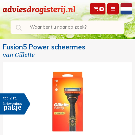
0
Fusion5 Power scheermes
van
Gillette
tot
2 st.
brievenbus
pakje