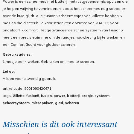
Power is een scheermes met batterij met rustgevende micropulsen die
je helpen wrijving te verminderen, zodat het scheermes nog soepeler
over de huid glijdt.
Alle Fusion5 scheermesjes van Gillette hebben 5
mesjes die dichter bij elkaar staan (ten opzichte van MACH3) voor
ongelooflijk comfort. Het geavanceerde scheersysteem van Fusion5
heeft een precisietrimmer om de randjes nauwkeurig bij te werken en
een Comfort Guard voor gladder scheren.
Gebruiksadvies:
1 mesje per 4 weken. Gebruiken om mee te scheren.
Let op:
Alleen voor uitwendig gebruik.
artikelcode:
8001090420671
tags:
Gillette, fusion5, fusion, power, batterij, oranje, systeem,
scheersysteem, micropulsen, glad, scheren
Misschien is dit ook interessant