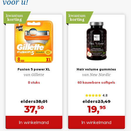
voor u!
kwantum
kwantum
korting
korting
Fusion 5 power XL
Hair volume gummies
van Gillette
van New Nordic
8 stuks
60 kauwbare softgels
4.8
elders
38,01
elders
23,49
37,
19,
50
95
In winkelmand
In winkelmand