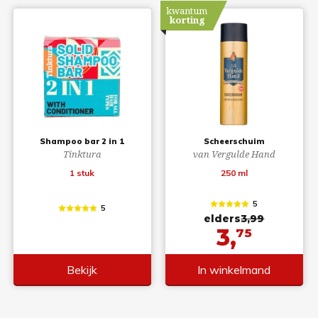
kwantum
korting
Shampoo bar 2 in 1
Scheerschuim
Tinktura
van Vergulde Hand
1 stuk
250 ml
5
5
elders
3,99
3,
75
Bekijk
In winkelmand