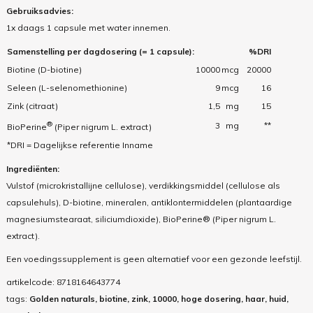
Gebruiksadvies:
1x daags 1 capsule met water innemen.
Samenstelling per dagdosering (= 1 capsule):
%DRI
Biotine (D-biotine)
10000
mcg
20000
Seleen (L-selenomethionine)
9
mcg
16
Zink (citraat)
1,5
mg
15
®
3
mg
**
BioPerine
(Piper nigrum L. extract)
*DRI = Dagelijkse referentie Inname
Ingrediënten:
Vulstof (microkristallijne cellulose), verdikkingsmiddel (cellulose als
capsulehuls), D-biotine, mineralen, antiklontermiddelen (plantaardige
magnesiumstearaat, siliciumdioxide), BioPerine® (Piper nigrum L.
extract).
Een voedingssupplement is geen alternatief voor een gezonde leefstijl.
artikelcode:
8718164643774
tags:
Golden naturals, biotine, zink, 10000, hoge dosering, haar, huid,