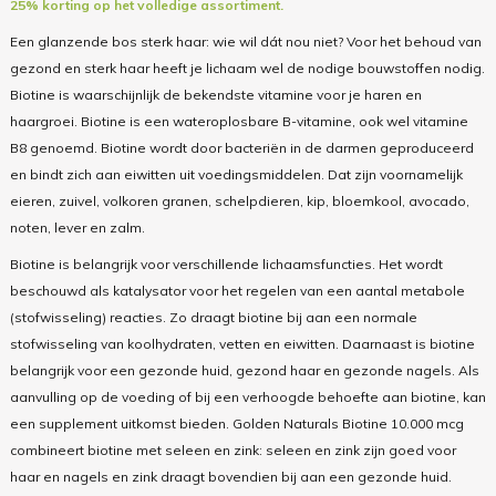
25% korting op het volledige assortiment.
Een glanzende bos sterk haar: wie wil dát nou niet? Voor het behoud van
gezond en sterk haar heeft je lichaam wel de nodige bouwstoffen nodig.
Biotine is waarschijnlijk de bekendste vitamine voor je haren en
haargroei. Biotine is een wateroplosbare B-vitamine, ook wel vitamine
B8 genoemd. Biotine wordt door bacteriën in de darmen geproduceerd
en bindt zich aan eiwitten uit voedingsmiddelen. Dat zijn voornamelijk
eieren, zuivel, volkoren granen, schelpdieren, kip, bloemkool, avocado,
noten, lever en zalm.
Biotine is belangrijk voor verschillende lichaamsfuncties. Het wordt
beschouwd als katalysator voor het regelen van een aantal metabole
(stofwisseling) reacties. Zo draagt biotine bij aan een normale
stofwisseling van koolhydraten, vetten en eiwitten. Daarnaast is biotine
belangrijk voor een gezonde huid, gezond haar en gezonde nagels. Als
aanvulling op de voeding of bij een verhoogde behoefte aan biotine, kan
een supplement uitkomst bieden. Golden Naturals Biotine 10.000 mcg
combineert biotine met seleen en zink: seleen en zink zijn goed voor
haar en nagels en zink draagt bovendien bij aan een gezonde huid.