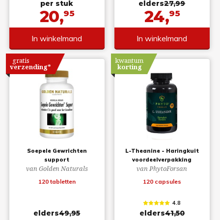
per stuk
elders
27,99
20,
24,
95
95
In winkelmand
In winkelmand
gratis
kwantum
verzending*
korting
Soepele Gewrichten
L-Theanine - Haringkuit
support
voordeelverpakking
van Golden Naturals
van PhytoForsan
120 tabletten
120 capsules
4.8
elders
49,95
elders
41,50