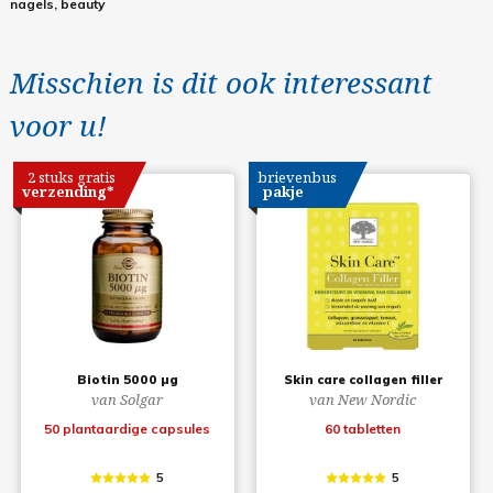
nagels, beauty
Misschien is dit ook interessant
voor u!
2 stuks gratis
brievenbus
verzending*
pakje
Biotin 5000 µg
Skin care collagen filler
van Solgar
van New Nordic
50 plantaardige capsules
60 tabletten
5
5