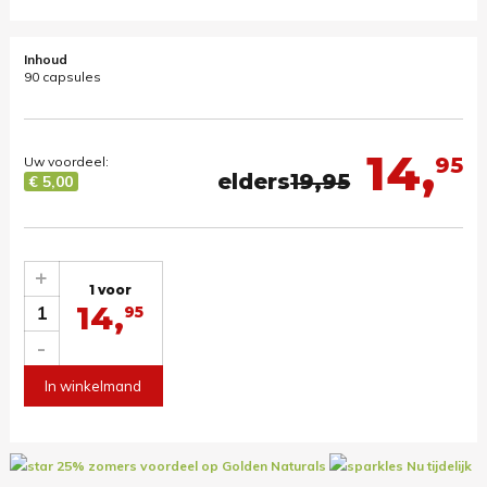
Inhoud
90 capsules
14,
95
Uw voordeel:
elders
19,95
€ 5,00
+
1 voor
14,
1
95
-
In winkelmand
25% zomers voordeel op Golden Naturals
Nu tijdelijk