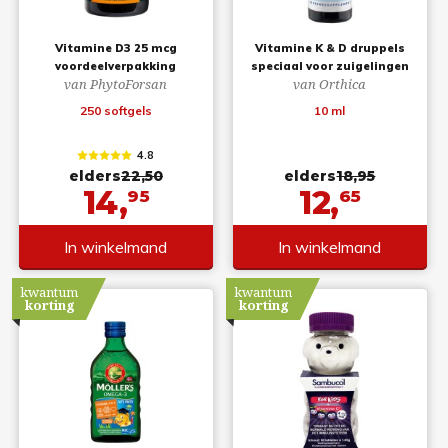
Vitamine D3 25 mcg
Vitamine K & D druppels
voordeelverpakking
speciaal voor zuigelingen
van PhytoForsan
van Orthica
250 softgels
10 ml
4.8
elders
22,50
elders
18,95
14,
12,
95
65
In winkelmand
In winkelmand
kwantum
kwantum
korting
korting