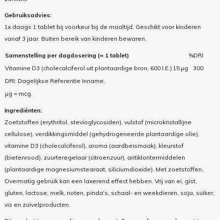
Gebruiksadvies:
1x daags 1 tablet bij voorkeur bij de maaltijd. Geschikt voor kinderen
vanaf 3 jaar. Buiten bereik van kinderen bewaren.
Samenstelling per dagdosering (= 1 tablet)
%DRI
Vitamine D3 (cholecalciferol uit plantaardige bron, 600 I.E.)
15
µg
300
DRI: Dagelijkse Referentie Inname.
µg = mcg.
Ingrediënten:
Zoetstoffen (erythritol, stevioglycosiden), vulstof (microkristallijne
cellulose), verdikkingsmiddel (gehydrogeneerde plantaardige olie),
vitamine D3 (cholecalciferol), aroma (aardbeismaak), kleurstof
(bietenrood), zuurteregelaar (citroenzuur), antiklontermiddelen
(plantaardige magnesiumstearaat, siliciumdioxide). Met zoetstoffen.
Overmatig gebruik kan een laxerend effect hebben. Vrij van ei, gist,
gluten, lactose, melk, noten, pinda's, schaal- en weekdieren, soja, suiker,
vis en zuivelproducten.