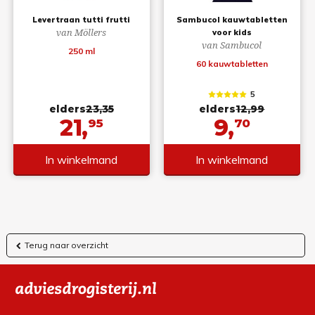
Levertraan tutti frutti
Sambucol kauwtabletten
van Möllers
voor kids
van Sambucol
250 ml
60 kauwtabletten
5
elders
23,35
elders
12,99
21,
9,
95
70
In winkelmand
In winkelmand
Terug naar overzicht