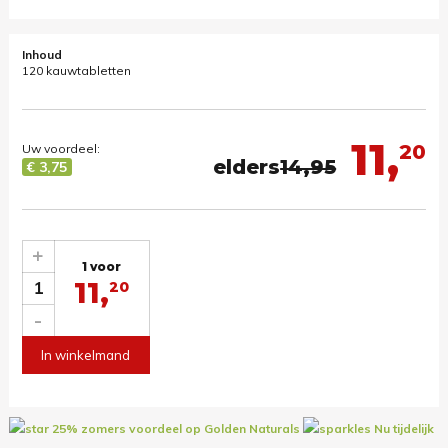
Inhoud
120 kauwtabletten
11,
20
Uw voordeel:
elders
14,95
€ 3,75
+
1 voor
11,
1
20
-
In winkelmand
25% zomers voordeel op Golden Naturals
Nu tijdelijk