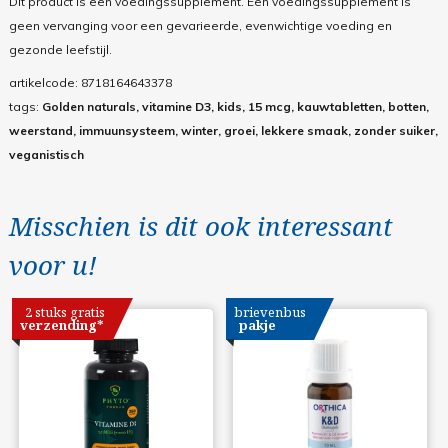
Dit product is een voedingssupplement. Een voedingssupplement is
geen vervanging voor een gevarieerde, evenwichtige voeding en
gezonde leefstijl.
artikelcode:
8718164643378
tags:
Golden naturals, vitamine D3, kids, 15 mcg, kauwtabletten, botten,
weerstand, immuunsysteem, winter, groei, lekkere smaak, zonder suiker,
veganistisch
Misschien is dit ook interessant
voor u!
2 stuks gratis
brievenbus
verzending*
pakje