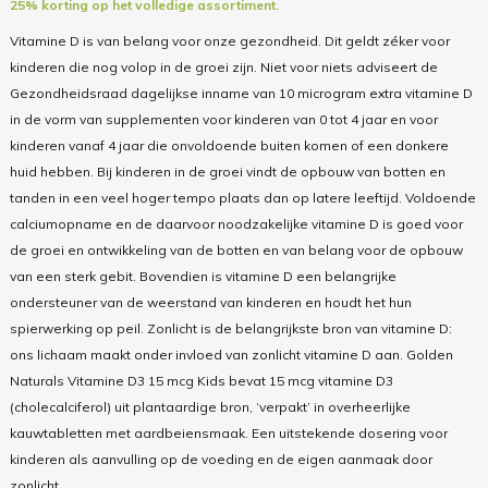
25% korting op het volledige assortiment.
Vitamine D is van belang voor onze gezondheid. Dit geldt zéker voor
kinderen die nog volop in de groei zijn. Niet voor niets adviseert de
Gezondheidsraad dagelijkse inname van 10 microgram extra vitamine D
in de vorm van supplementen voor kinderen van 0 tot 4 jaar en voor
kinderen vanaf 4 jaar die onvoldoende buiten komen of een donkere
huid hebben. Bij kinderen in de groei vindt de opbouw van botten en
tanden in een veel hoger tempo plaats dan op latere leeftijd. Voldoende
calciumopname en de daarvoor noodzakelijke vitamine D is goed voor
de groei en ontwikkeling van de botten en van belang voor de opbouw
van een sterk gebit. Bovendien is vitamine D een belangrijke
ondersteuner van de weerstand van kinderen en houdt het hun
spierwerking op peil. Zonlicht is de belangrijkste bron van vitamine D:
ons lichaam maakt onder invloed van zonlicht vitamine D aan. Golden
Naturals Vitamine D3 15 mcg Kids bevat 15 mcg vitamine D3
(cholecalciferol) uit plantaardige bron, ‘verpakt’ in overheerlijke
kauwtabletten met aardbeiensmaak. Een uitstekende dosering voor
kinderen als aanvulling op de voeding en de eigen aanmaak door
zonlicht.