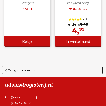
Beautylin
van Jacob Hooy
100 ml
50 theefilters
4.9
elders
7,49
4,
95
Bekijk
In winkelmand
Terug naar overzicht
info@adviesdrogisterij.nl
+31 (0) 577 700207