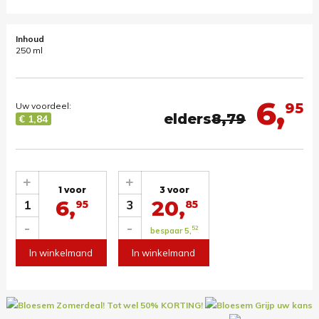
Inhoud
250 ml
6,
95
Uw voordeel:
elders
8,79
€ 1,84
+
+
1 voor
3 voor
6,
20,
1
3
95
85
-
-
52
bespaar 5,
In winkelmand
In winkelmand
Zomerdeal! Tot wel 50% KORTING!
Grijp uw kans