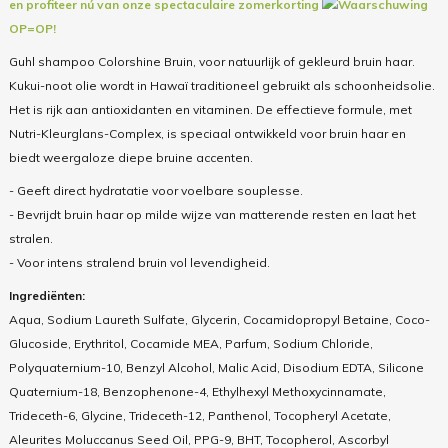
en profiteer nú van onze spectaculaire zomerkorting
OP=OP!
Guhl shampoo Colorshine Bruin, voor natuurlijk of gekleurd bruin haar.
Kukui-noot olie wordt in Hawaï traditioneel gebruikt als schoonheidsolie.
Het is rijk aan antioxidanten en vitaminen. De effectieve formule, met
Nutri-Kleurglans-Complex, is speciaal ontwikkeld voor bruin haar en
biedt weergaloze diepe bruine accenten.
- Geeft direct hydratatie voor voelbare souplesse.
- Bevrijdt bruin haar op milde wijze van matterende resten en laat het
stralen.
- Voor intens stralend bruin vol levendigheid.
Ingrediënten:
Aqua, Sodium Laureth Sulfate, Glycerin, Cocamidopropyl Betaine, Coco-
Glucoside, Erythritol, Cocamide MEA, Parfum, Sodium Chloride,
Polyquaternium-10, Benzyl Alcohol, Malic Acid, Disodium EDTA, Silicone
Quaternium-18, Benzophenone-4, Ethylhexyl Methoxycinnamate,
Trideceth-6, Glycine, Trideceth-12, Panthenol, Tocopheryl Acetate,
Aleurites Moluccanus Seed Oil, PPG-9, BHT, Tocopherol, Ascorbyl