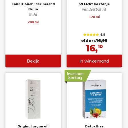
Conditioner Fascinerend
5N Licht Kastanje
van Herbatint
Bruin
Guhl
170 ml
200 ml
4.8
elders
16,95
16,
10
Bekijk
In winkelmand
kwantum
korting
Original argan oil
Detoxthee