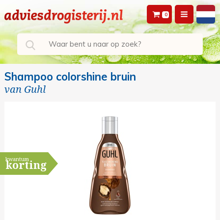
0
Shampoo colorshine bruin
van
Guhl
kwantum
korting