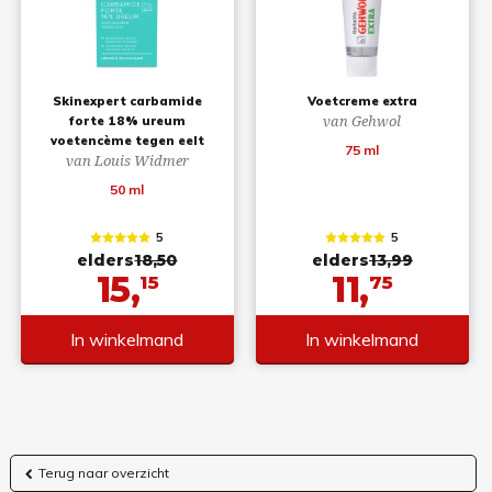
Skinexpert carbamide
Voetcreme extra
van Gehwol
forte 18% ureum
voetencème tegen eelt
75 ml
van Louis Widmer
50 ml
5
5
elders
18,50
elders
13,99
15,
11,
15
75
In winkelmand
In winkelmand
Terug naar overzicht