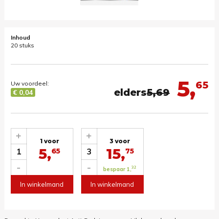
Inhoud
20 stuks
5,
65
Uw voordeel:
elders
5,69
€ 0,04
+
+
1 voor
3 voor
5,
15,
1
3
65
75
-
-
32
bespaar 1,
In winkelmand
In winkelmand