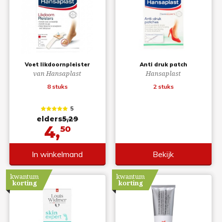
Voet likdoornpleister
Anti druk patch
van Hansaplast
Hansaplast
8 stuks
2 stuks
5
elders
5,29
4,
50
In winkelmand
Bekijk
kwantum
kwantum
korting
korting