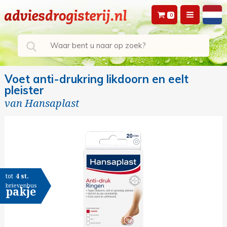
0
Voet anti-drukring likdoorn en eelt
pleister
van
Hansaplast
tot
4 st.
brievenbus
pakje