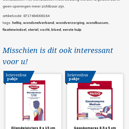
geen openingen meer zichtbaar zijn.
artikelcode:
8717484008164
tags:
heltiq, wondsnelverband, wondverzorging, wondkussen,
fixatiewindsel, steriel, vocht, bloed, eerste hulp
Misschien is dit ook interessant
voor u!
brievenbus
brievenbus
pakje
pakje
Eilandpleisters 8 x 15 cm
Gaaskompres 8.5 x 5 cm