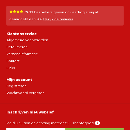
2633
bezoekers geven adviesdrogisterij.nl
gemiddeld een
9.4
!
Bekijk de reviews
Klantenservice
Algemene voorwaarden
Retourneren
Verzendinformatie
Contact
Links
Mijn account
Registreren
Wachtwoord vergeten
Inschrijven nieuwsbrief
Meld u nu aan en ontvang meteen €5,- shoptegoed
i