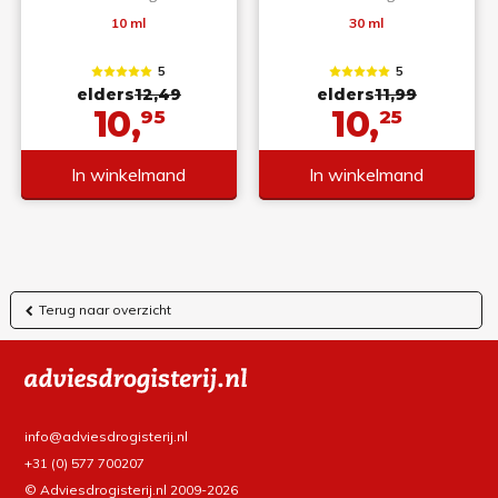
10 ml
30 ml
5
5
elders
12,49
elders
11,99
10,
10,
95
25
In winkelmand
In winkelmand
Terug naar overzicht
info@adviesdrogisterij.nl
+31 (0) 577 700207
© Adviesdrogisterij.nl 2009-2026