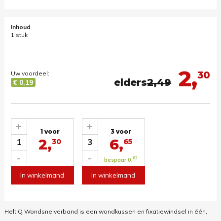
Inhoud
1 stuk
2,
30
Uw voordeel:
elders
2,49
€ 0,19
+
+
1 voor
3 voor
2,
6,
1
3
30
65
-
-
82
bespaar 0,
In winkelmand
In winkelmand
HeltiQ Wondsnelverband is een wondkussen en fixatiewindsel in één,