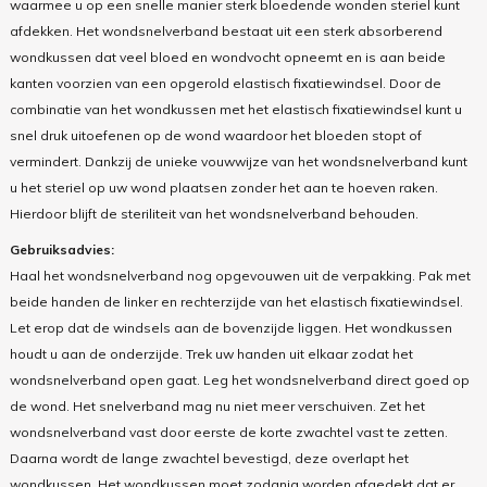
waarmee u op een snelle manier sterk bloedende wonden steriel kunt
afdekken. Het wondsnelverband bestaat uit een sterk absorberend
wondkussen dat veel bloed en wondvocht opneemt en is aan beide
kanten voorzien van een opgerold elastisch fixatiewindsel. Door de
combinatie van het wondkussen met het elastisch fixatiewindsel kunt u
snel druk uitoefenen op de wond waardoor het bloeden stopt of
vermindert. Dankzij de unieke vouwwijze van het wondsnelverband kunt
u het steriel op uw wond plaatsen zonder het aan te hoeven raken.
Hierdoor blijft de steriliteit van het wondsnelverband behouden.
Gebruiksadvies:
Haal het wondsnelverband nog opgevouwen uit de verpakking. Pak met
beide handen de linker en rechterzijde van het elastisch fixatiewindsel.
Let erop dat de windsels aan de bovenzijde liggen. Het wondkussen
houdt u aan de onderzijde. Trek uw handen uit elkaar zodat het
wondsnelverband open gaat. Leg het wondsnelverband direct goed op
de wond. Het snelverband mag nu niet meer verschuiven. Zet het
wondsnelverband vast door eerste de korte zwachtel vast te zetten.
Daarna wordt de lange zwachtel bevestigd, deze overlapt het
wondkussen. Het wondkussen moet zodanig worden afgedekt dat er