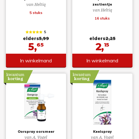
van Heltiq
zestientje
van Heltiq
5 stuks
16 stuks
5
elders
5,99
elders
2,25
5,
2,
65
15
In winkelmand
In winkelmand
kwantum
kwantum
korting
korting
Oorspray oorsmeer
Keelspray
van A. Vogel
van A. Vogel