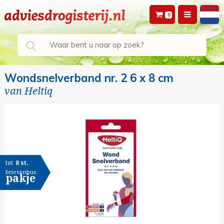
0
Wondsnelverband nr. 2 6 x 8 cm
van
Heltiq
tot
8 st.
brievenbus
pakje