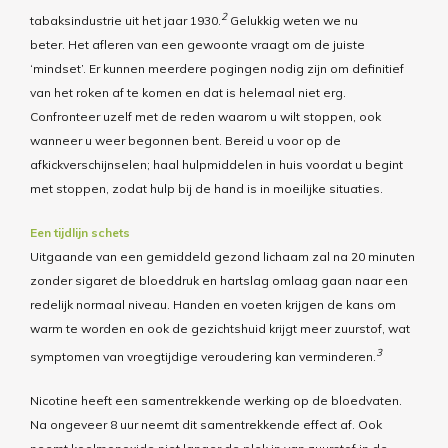
2
tabaksindustrie uit het jaar 1930.
Gelukkig weten we nu
beter. Het afleren van een gewoonte vraagt om de juiste
‘mindset’. Er kunnen meerdere pogingen nodig zijn om definitief
van het roken af te komen en dat is helemaal niet erg.
Confronteer uzelf met de reden waarom u wilt stoppen, ook
wanneer u weer begonnen bent. Bereid u voor op de
afkickverschijnselen; haal hulpmiddelen in huis voordat u begint
met stoppen, zodat hulp bij de hand is in moeilijke situaties.
Een tijdlijn schets
Uitgaande van een gemiddeld gezond lichaam zal na 20 minuten
zonder sigaret de bloeddruk en hartslag omlaag gaan naar een
redelijk normaal niveau. Handen en voeten krijgen de kans om
warm te worden en ook de gezichtshuid krijgt meer zuurstof, wat
3
symptomen van vroegtijdige veroudering kan verminderen.
Nicotine heeft een samentrekkende werking op de bloedvaten.
Na ongeveer 8 uur neemt dit samentrekkende effect af. Ook