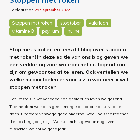
Stoppen met roken
Geplaatst op
29 September 2022
Stoppen met roken
stoptober
valeriaan
vitamine B
psyllium
inuline
Stop met scrollen en lees dit blog over stoppen
met roken! In deze editie van ons blog geven we
een verklaring voor waarom het uitdagend kan
zijn om gewoontes af te leren. Ook vertellen we
welke hulpmiddelen er voor u zijn wanneer u wilt
stoppen met roken.
Het liefste zijn we vandaag nog gestopt en leven we gezond.
Toch hebben we soms geen energie om daar moeite voor te
doen. Uiteraard vanwege goed onderbouwde, logische redenen
die ook begrijpelijk zijn. We stellen het gewoon nog even uit,
misschien wel tot volgend jaar.