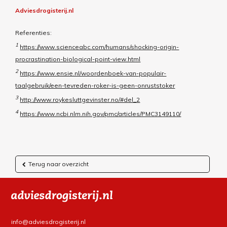
Adviesdrogisterij.nl
Referenties:
1
https://www.scienceabc.com/humans/shocking-origin-
procrastination-biological-point-view.html
2
https://www.ensie.nl/woordenboek-van-populair-
taalgebruik/een-tevreden-roker-is-geen-onruststoker
3
http://www.roykesluttgevinster.no/#del_2
4
https://www.ncbi.nlm.nih.gov/pmc/articles/PMC3149110/
Terug naar overzicht
info@adviesdrogisterij.nl