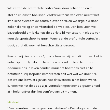
We zetten de prefrontale cortex ‘aan’ door actief doelen te
stellen en ons te focussen.
Zodra we focus verliezen neemt het
limbische systeem de controle over en raken we afgeleid door
zaken die veilig en comfortabel aanvoelen. Dan besluiten we
bijvoorbeeld om lekker op de bank te blijven zitten, in plaats van
naar de sportschool te gaan. Wanneer de prefrontale cortex ‘uit’
1
gaat, zorgt dit voor het beruchte uitstelgedrag.
Kunnen wij hier iets mee? Ja: ons bewust zijn van dit proces. Het is
natuurlijk heel fijn dat de hersenen ons willen beschermen en
daarmee ons in leven houden maar het hoeft ons niet zo te
betuttelen. Wij bepalen immers toch zelf wel wat we doen? Nu
dat we ons bewust zijn van hoe dit systeem in het brein werkt,
kunnen we het de baas zijn. Veranderingen voor de gezondheid
zijn belangrijker dan het comfort van dit moment!
Mindset
“Een tevreden roker is geen onruststoker” - Een slogan van de