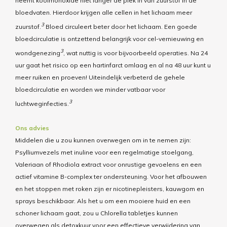
neemt koolmonoxide niet langer de plek in van zuurstof in de
bloedvaten. Hierdoor krijgen alle cellen in het lichaam meer
3
zuurstof.
Bloed circuleert beter door het lichaam. Een goede
bloedcirculatie is ontzettend belangrijk voor cel-vernieuwing en
3
wondgenezing
, wat nuttig is voor bijvoorbeeld operaties. Na 24
uur gaat het risico op een hartinfarct omlaag en al na 48 uur kunt u
meer ruiken en proeven! Uiteindelijk verbeterd de gehele
bloedcirculatie en worden we minder vatbaar voor
3
luchtweginfecties.
Ons advies
Middelen die u zou kunnen overwegen om in te nemen zijn:
Psylliumvezels met inuline voor een regelmatige stoelgang,
Valeriaan of Rhodiola extract voor onrustige gevoelens en een
actief vitamine B-complex ter ondersteuning. Voor het afbouwen
en het stoppen met roken zijn er nicotinepleisters, kauwgom en
sprays beschikbaar. Als het u om een mooiere huid en een
schoner lichaam gaat, zou u Chlorella tabletjes kunnen
overwegen als detoxkuur voor een effectieve verwijdering van