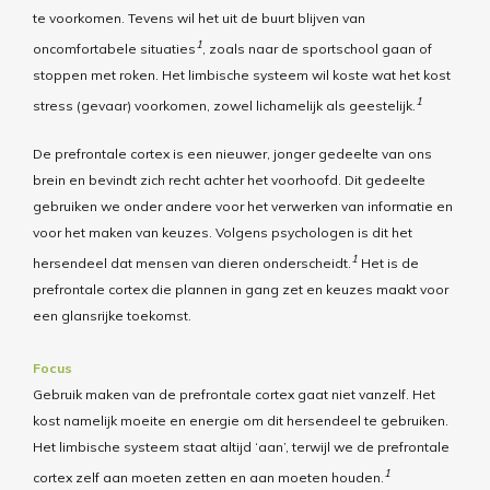
te voorkomen. Tevens wil het uit de buurt blijven van
1
oncomfortabele situaties
, zoals naar de sportschool gaan of
stoppen met roken. Het limbische systeem wil koste wat het kost
1
stress (gevaar) voorkomen, zowel lichamelijk als geestelijk.
De prefrontale cortex is een nieuwer, jonger gedeelte van ons
brein en bevindt zich recht achter het voorhoofd. Dit gedeelte
gebruiken we onder andere voor het verwerken van informatie en
voor het maken van keuzes. Volgens psychologen is dit het
1
hersendeel dat mensen van dieren onderscheidt.
Het is de
prefrontale cortex die plannen in gang zet en keuzes maakt voor
een glansrijke toekomst.
Focus
Gebruik maken van de prefrontale cortex gaat niet vanzelf. Het
kost namelijk moeite en energie om dit hersendeel te gebruiken.
Het limbische systeem staat altijd ‘aan’, terwijl we de prefrontale
1
cortex zelf aan moeten zetten en aan moeten houden.