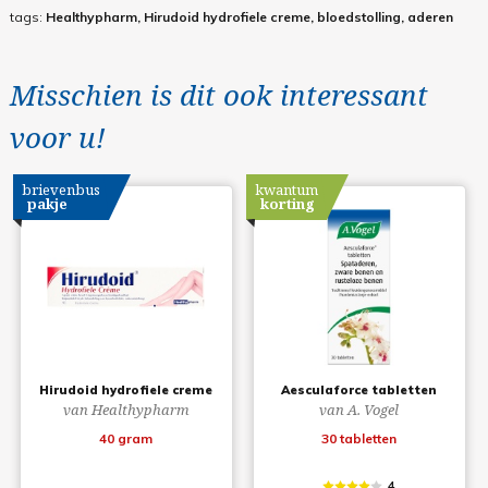
tags:
Healthypharm, Hirudoid hydrofiele creme, bloedstolling, aderen
Misschien is dit ook interessant
voor u!
brievenbus
kwantum
pakje
korting
Hirudoid hydrofiele creme
Aesculaforce tabletten
van Healthypharm
van A. Vogel
40 gram
30 tabletten
4