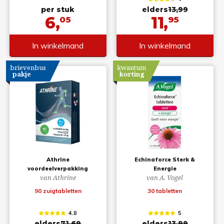
per stuk
elders
13,99
6,
11,
05
95
In winkelmand
In winkelmand
brievenbus
kwantum
pakje
korting
Athrine
Echinaforce Sterk &
voordeelverpakking
Energie
van Athrine
van A. Vogel
90 zuigtabletten
30 tabletten
4.8
5
elders
71,69
elders
13,99