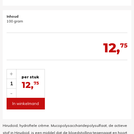
Inhoud
100 gram
12,
75
+
per stuk
12,
1
75
-
In winkelmand
Hirudoid, hydrofiele crème. Mucopolysaccharidepolysulfaat, de actieve
stof in Hirudoid, is een middel dat de bloedstolling tegengaat en hoort