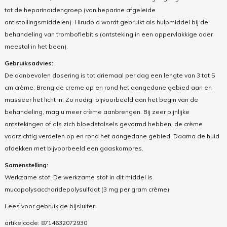
tot de heparinoïdengroep (van heparine afgeleide
antistollingsmiddelen). Hirudoid wordt gebruikt als hulpmiddel bij de
behandeling van tromboflebitis (ontsteking in een oppervlakkige ader
meestal in het been).
Gebruiksadvies:
De aanbevolen dosering is tot driemaal per dag een lengte van 3 tot 5
cm crème. Breng de creme op en rond het aangedane gebied aan en
masseer het licht in. Zo nodig, bijvoorbeeld aan het begin van de
behandeling, mag u meer crème aanbrengen. Bij zeer pijnlijke
ontstekingen of als zich bloedstolsels gevormd hebben, de crème
voorzichtig verdelen op en rond het aangedane gebied. Daarna de huid
afdekken met bijvoorbeeld een gaaskompres.
Samenstelling:
Werkzame stof: De werkzame stof in dit middel is
mucopolysaccharidepolysulfaat (3 mg per gram crème).
Lees voor gebruik de bijsluiter.
artikelcode:
8714632072930