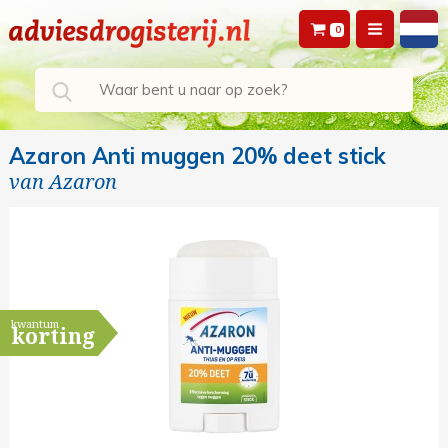
0
Azaron Anti muggen 20% deet stick
van
Azaron
kwantum
korting