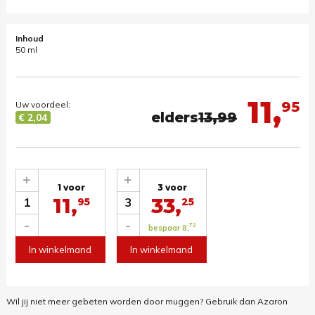
Inhoud
50 ml
11,
95
Uw voordeel:
elders
13,99
€ 2,04
+
+
1 voor
3 voor
11,
33,
1
3
95
25
-
-
72
bespaar 8,
In winkelmand
In winkelmand
Wil jij niet meer gebeten worden door muggen? Gebruik dan Azaron