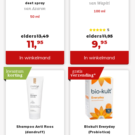
van Wapiti
deet spray
van Azaron
100 ml
50 ml
5
elders
13,49
elders
11,95
11,
9,
95
95
In winkelmand
In winkelmand
kwantum
gratis
korting
verzending*
Shampoo Anti Roos
Biokult Everyday
(dandruff)
(Probiotica)