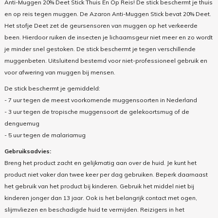
Anti-Muggen 20% Deet Stick Thuis En Op Reis! De stick beschermt je thuis
en op reis tegen muggen. De Azaron Anti-Muggen Stick bevat 20% Deet.
Het stofje Deet zet de geursensoren van muggen op het verkeerde
been. Hierdoor ruiken de insecten je lichaamsgeur niet meer en zo wordt
je minder snel gestoken. De stick beschermt je tegen verschillende
muggenbeten. Uitsluitend bestemd voor niet-professioneel gebruik en
voor afwering van muggen bij mensen.
De stick beschermt je gemiddeld:
- 7 uur tegen de meest voorkomende muggensoorten in Nederland
- 3 uur tegen de tropische muggensoort de gelekoortsmug of de
denguemug
- 5 uur tegen de malariamug
Gebruiksadvies:
Breng het product zacht en gelijkmatig aan over de huid. Je kunt het
product niet vaker dan twee keer per dag gebruiken. Beperk daarnaast
het gebruik van het product bij kinderen. Gebruik het middel niet bij
kinderen jonger dan 13 jaar. Ook is het belangrijk contact met ogen,
slijmvliezen en beschadigde huid te vermijden. Reizigers in het