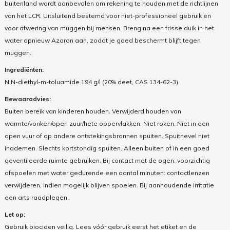
buitenland wordt aanbevolen om rekening te houden met de richtlijnen
van het LCR. Uitsluitend bestemd voor niet-professioneel gebruik en
voor afwering van muggen bij mensen. Breng na een frisse duik in het
water opnieuw Azaron aan, zodat je goed beschermt blijft tegen
muggen.
Ingrediënten:
N,N-diethyl-m-toluamide 194 g/l (20% deet, CAS 134-62-3).
Bewaaradvies:
Buiten bereik van kinderen houden. Verwijderd houden van
warmte/vonken/open zuur/hete oppervlakken. Niet roken. Niet in een
open vuur of op andere ontstekingsbronnen spuiten. Spuitnevel niet
inademen. Slechts kortstondig spuiten. Alleen buiten of in een goed
geventileerde ruimte gebruiken. Bij contact met de ogen: voorzichtig
afspoelen met water gedurende een aantal minuten: contactlenzen
verwijderen, indien mogelijk blijven spoelen. Bij aanhoudende irritatie
een arts raadplegen.
Let op:
Gebruik biociden veilig. Lees vóór gebruik eerst het etiket en de