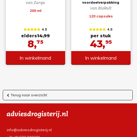
van Zarqa
voordeelverpakking
van Biokult
200 ml
120 capsules
4.8
4.8
elders
14,99
per stuk
8,
43,
75
95
In winkelmand
In winkelmand
Terug naar overzicht
info@adviesdrogisterij.nl