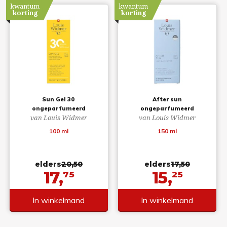
kwantum
kwantum
korting
korting
Sun Gel 30
After sun
ongeparfumeerd
ongeparfumeerd
van Louis Widmer
van Louis Widmer
100 ml
150 ml
elders
20,50
elders
17,50
17,
15,
75
25
In winkelmand
In winkelmand