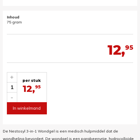
Inhoud
75 gram
12,
95
+
per stuk
12,
1
95
-
In winkelmand
De Nestosyl 3-in-1 Wondgel is een medisch hulpmiddel dat de
wondheling bevordert. De wondgel is een parabeenvrije, hydrocolloïde