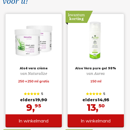
voor u!
kwantum
korting
Aloë vera crème
Aloe Vera pure gel 98%
van Naturalize
van Aurea
250 +250 ml gratis
150 ml
5
5
elders
19,90
elders
14,95
9,
13,
95
50
In winkelmand
In winkelmand