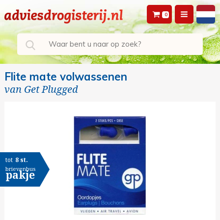
0
Flite mate volwassenen
van
Get Plugged
tot
8 st.
brievenbus
pakje