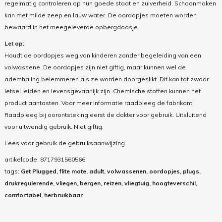
regelmatig controleren op hun goede staat en zuiverheid. Schoonmaken
kan met milde zeep en lauw water. De oordopjes moeten worden
bewaard in het meegeleverde opbergdoosje
Let op:
Houdt de oordopjes weg van kinderen zonder begeleiding van een
volwassene. De oordopjes zijn niet giftig, maar kunnen wel de
ademhaling belemmeren als ze worden doorgeslikt. Dit kan tot zwaar
letsel leiden en levensgevaarlijk zijn. Chemische stoffen kunnen het
product aantasten. Voor meer informatie raadpleeg de fabrikant.
Raadpleeg bij oorontsteking eerst de dokter voor gebruik. Uitsluitend
voor uitwendig gebruik. Niet giftig.
Lees voor gebruik de gebruiksaanwijzing.
artikelcode:
8717931560566
tags:
Get Plugged, flite mate, adult, volwassenen, oordopjes, plugs,
drukregulerende, vliegen, bergen, reizen, vliegtuig, hoogteverschil,
comfortabel, herbruikbaar