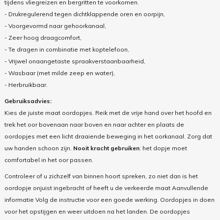
tijdens vliegreizen en bergritten te voorkomen.
- Drukregulerend tegen dichtklappende oren en oorpijn,
- Voorgevormd naar gehoorkanaal,
- Zeer hoog draagcomfort,
- Te dragen in combinatie met koptelefoon,
- Vrijwel onaangetaste spraakverstaanbaarheid,
- Wasbaar (met milde zeep en water),
- Herbruikbaar.
Gebruiksadvies:
Kies de juiste maat oordopjes. Reik met de vrije hand over het hoofd en
trek het oor bovenaan naar boven en naar achter en plaats de
oordopjes met een licht draaiende beweging in het oorkanaal. Zorg dat
uw handen schoon zijn.
Nooit kracht gebruiken
: het dopje moet
comfortabel in het oor passen.
Controleer of u zichzelf van binnen hoort spreken, zo niet dan is het
oordopje onjuist ingebracht of heeft u de verkeerde maat Aanvullende
informatie Volg de instructie voor een goede werking. Oordopjes in doen
voor het opstijgen en weer uitdoen na het landen. De oordopjes