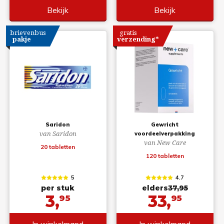
Bekijk
Bekijk
brievenbus
gratis
pakje
verzending*
Saridon
Gewricht
van Saridon
voordeelverpakking
van New Care
20 tabletten
120 tabletten
5
4.7
per stuk
elders
37,95
3,
33,
95
95
In winkelmand
In winkelmand