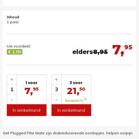
Inhoud
1 paar
7,
95
Uw voordeel:
elders
8,95
€ 1,00
+
+
1 voor
3 voor
7,
21,
1
3
95
50
-
-
35
bespaar 5,
In winkelmand
In winkelmand
Get Plugged Flite Mate zijn drukreducerende oordopjes, helpen oorpijn