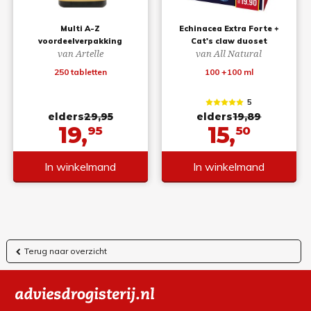
Multi A-Z
Echinacea Extra Forte +
voordeelverpakking
Cat's claw duoset
van Artelle
van All Natural
250 tabletten
100 +100 ml
5
elders
29,95
elders
19,89
19,
15,
95
50
In winkelmand
In winkelmand
Terug naar overzicht