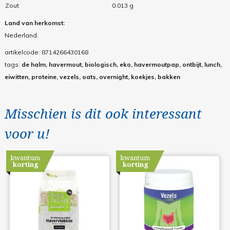
Zout
0.013 g
Land van herkomst:
Nederland.
artikelcode:
8714266430168
tags:
de halm, havermout, biologisch, eko, havermoutpap, ontbijt, lunch,
eiwitten, proteine, vezels, oats, overnight, koekjes, bakken
Misschien is dit ook interessant
voor u!
kwantum
kwantum
korting
korting