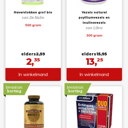
Havervlokken grof bio
Vezels naturel
van De Halm
psylliumvezels en
inulinevezels
500 gram
van Libra
300 gram
elders
2,59
elders
15,95
2,
13,
35
25
In winkelmand
In winkelmand
kwantum
kwantum
korting
korting