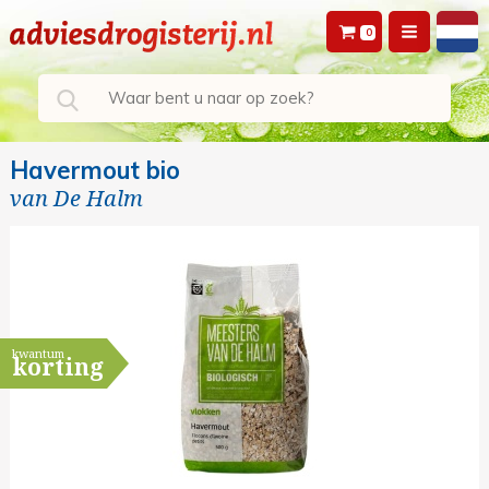
0
Havermout bio
van
De Halm
kwantum
korting