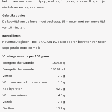
het maken van havermoutpap, koekjes, flapjacks, ter aanvulling van je
eiwitshake en nog veel meer!
Gebruiksadvies:
De kooktijd van de havermout bedraagt 15 minuten met een naweltijd
van 10 minuten.
Ingrediënten:
Havermout (gluten). Bio (SKAL 001107). Kan sporen bevatten van noten,
soja, pinda, mais en melk.
Voedingswaarde per 100 gram:
Energetische waarde
1595.0 kJ
Energetische waarde
380.9 kcal
Vetten
7.0 g
Waarvan verzadigde vetzuren
1.0 g
Koolhydraten
62.0 g
Waarvan suikers
4.5 g
Vezels
7.5 g
Eiwitten
13.1 g