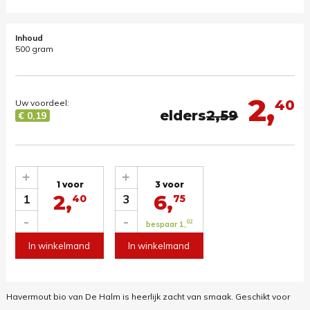
Inhoud
500 gram
2,
40
Uw voordeel:
elders
2,59
€ 0,19
+
+
1 voor
3 voor
2,
6,
1
3
40
75
-
-
02
bespaar 1,
In winkelmand
In winkelmand
Havermout bio van De Halm is heerlijk zacht van smaak. Geschikt voor