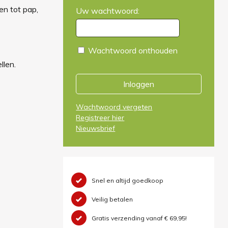
n tot pap,
Uw wachtwoord:
Wachtwoord onthouden
llen.
Inloggen
Wachtwoord vergeten
Registreer hier
Nieuwsbrief
Snel en altijd goedkoop
Veilig betalen
Gratis verzending vanaf € 69,95!