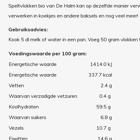
Speltvlokken bio van De Halm kan op dezelfde manier verw
verwerken in koekjes en andere baksels en nog veel meer!
Gebruiksadvies:
Kook 5 dl melk of water in een pan. Voeg 50 gram vlokken 
Voedingswaarde per 100 gram:
Energetische waarde
1414.0 kJ
Energetische waarde
337.7 kcal
Vetten
2.4 g
Waarvan verzadigde vetzuren
0.4 g
Koolhydraten
59.5 g
Waarvan suikers
6.8 g
Vezels
10.7 g
Eiwitten
14.6 g