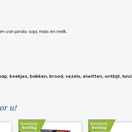
 van pinda, soja, mais en melk.
p, koekjes, bakken, brood, vezels, eiwitten, ontbijt, lunc
or u!
kwantum
kwantum
korting
korting