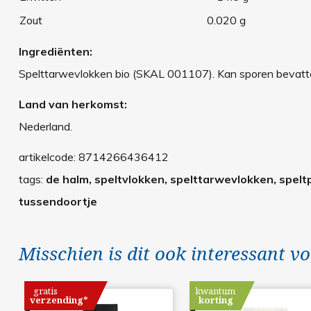
Zout
0.020 g
Ingrediënten:
Spelttarwevlokken bio (SKAL 001107). Kan sporen bevatten
Land van herkomst:
Nederland.
artikelcode:
8714266436412
tags:
de halm, speltvlokken, spelttarwevlokken, speltpa
tussendoortje
Misschien is dit ook interessant vo
gratis
kwantum
verzending*
korting