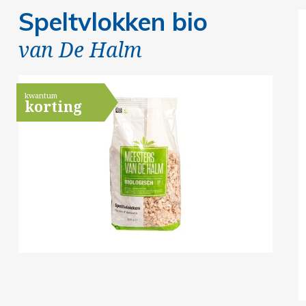
Speltvlokken bio
van
De Halm
kwantum
korting