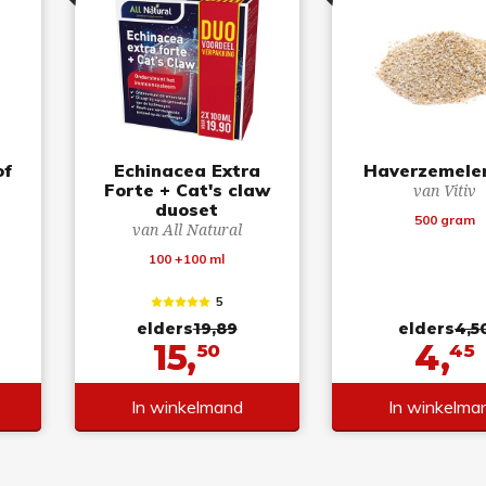
of
Echinacea Extra
Haverzemelen
Forte + Cat's claw
van Vitiv
duoset
500 gram
van All Natural
100 +100 ml
5
elders
19,89
elders
4,5
15,
4,
50
45
In winkelmand
In winkelma