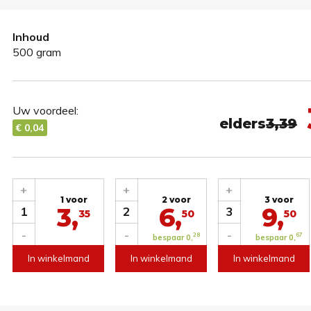
Inhoud
500 gram
Uw voordeel:
elders
3,39
€ 0,04
+
+
+
1 voor
2 voor
3 voor
3,
6,
9,
1
2
3
35
50
50
-
-
-
28
67
bespaar 0,
bespaar 0,
In winkelmand
In winkelmand
In winkelmand