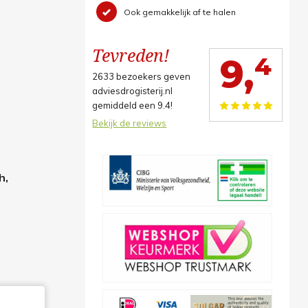
Ook gemakkelijk af te halen
Tevreden!
4
9,
2633
bezoekers geven
adviesdrogisterij.nl
gemiddeld een
9.4
!
Bekijk de reviews
h,