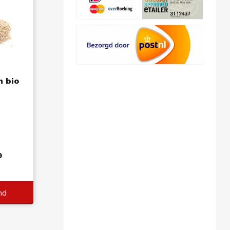
 bio
0
nd