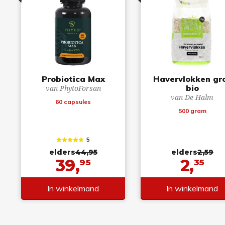
Probiotica Max
Havervlokken gr
bio
van PhytoForsan
van De Halm
60 capsules
500 gram
5
elders
44,95
elders
2,59
39,
2,
95
35
In winkelmand
In winkelmand