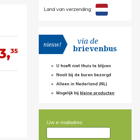
Land van verzending:
via de
nieuw!
brievenbus
3,
35
U hoeft niet thuis te blijven
Nooit bij de buren bezorgd
Alleen in Nederland (NL)
Mogelijk bij
kleine producten
Uw e-mailadres: