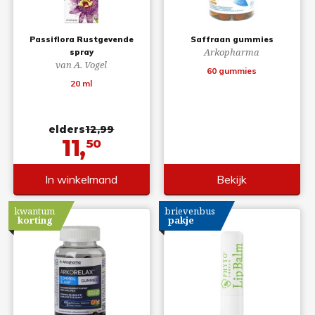
Passiflora Rustgevende
Saffraan gummies
Arkopharma
spray
van A. Vogel
60 gummies
20 ml
elders
12,99
11,
50
In winkelmand
Bekijk
kwantum
brievenbus
korting
pakje