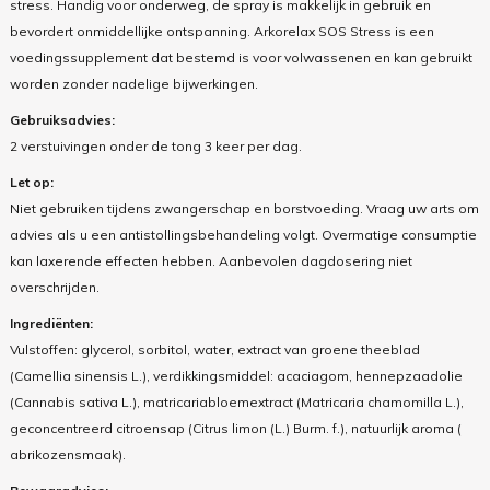
stress. Handig voor onderweg, de spray is makkelijk in gebruik en
bevordert onmiddellijke ontspanning. Arkorelax SOS Stress is een
voedingssupplement dat bestemd is voor volwassenen en kan gebruikt
worden zonder nadelige bijwerkingen.
Gebruiksadvies:
2 verstuivingen onder de tong 3 keer per dag.
Let op:
Niet gebruiken tijdens zwangerschap en borstvoeding. Vraag uw arts om
advies als u een antistollingsbehandeling volgt. Overmatige consumptie
kan laxerende effecten hebben. Aanbevolen dagdosering niet
overschrijden.
Ingrediënten:
Vulstoffen: glycerol, sorbitol, water, extract van groene theeblad
(Camellia sinensis L.), verdikkingsmiddel: acaciagom, hennepzaadolie
(Cannabis sativa L.), matricariabloemextract (Matricaria chamomilla L.),
geconcentreerd citroensap (Citrus limon (L.) Burm. f.), natuurlijk aroma (
abrikozensmaak).