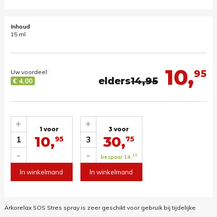
Inhoud
15 ml
10,
95
Uw voordeel:
elders
14,95
€ 4,00
+
+
1 voor
3 voor
10,
30,
1
3
95
75
-
-
10
bespaar 14,
In winkelmand
In winkelmand
Arkorelax SOS Stres spray is zeer geschikt voor gebruik bij tijdelijke