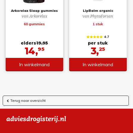
Arkorelax Slaap gummies
LipBalm organic
van Arkorelax
van PhytoForsan
60 gummies
1 stuk
4.7
elders
19,95
per stuk
14,
3,
95
25
In winkelmand
In winkelmand
Terug naar overzicht