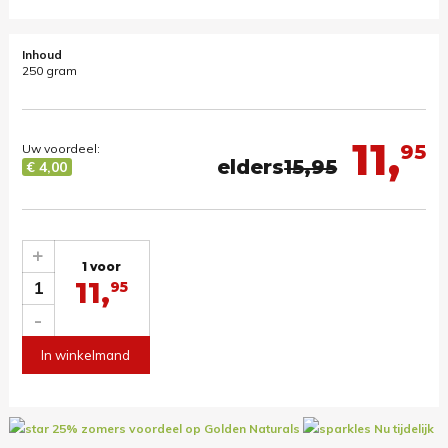
Inhoud
250 gram
11,
95
Uw voordeel:
elders
15,95
€ 4,00
+
1 voor
11,
1
95
-
In winkelmand
25% zomers voordeel op Golden Naturals
Nu tijdelijk