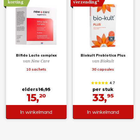
korting
verzending*
Bifido Lacto complex
Biokult Probiotica Plus
van New Care
van Biokult
10 sachets
30 capsules
4.7
elders
16,95
per stuk
15,
33,
20
95
In winkelmand
In winkelmand