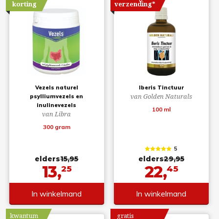
korting
verzending*
Vezels naturel
Iberis Tinctuur
van Golden Naturals
psylliumvezels en
inulinevezels
100 ml
van Libra
300 gram
5
elders
15,95
elders
29,95
13,
22,
25
45
In winkelmand
In winkelmand
kwantum
gratis