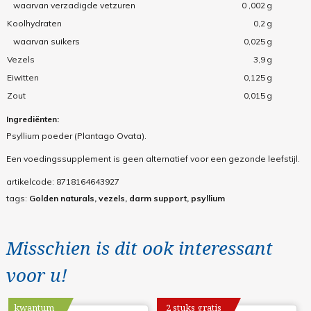
waarvan verzadigde vetzuren
0 ,002
g
Koolhydraten
0,2
g
waarvan suikers
0,025
g
Vezels
3,9
g
Eiwitten
0,125
g
Zout
0,015
g
Ingrediënten:
Psyllium poeder (Plantago Ovata).
Een voedingssupplement is geen alternatief voor een gezonde leefstijl.
artikelcode:
8718164643927
tags:
Golden naturals, vezels, darm support, psyllium
Misschien is dit ook interessant
voor u!
kwantum
2 stuks gratis