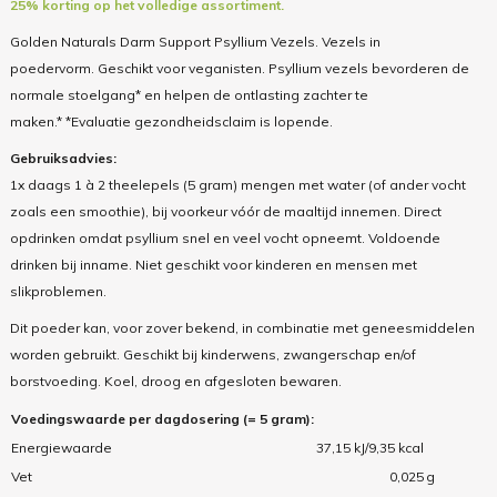
25% korting op het volledige assortiment.
Golden Naturals Darm Support Psyllium Vezels. Vezels in
poedervorm. Geschikt voor veganisten. Psyllium vezels bevorderen de
normale stoelgang* en helpen de ontlasting zachter te
maken.* *Evaluatie gezondheidsclaim is lopende.
Gebruiksadvies:
1x daags 1 à 2 theelepels (5 gram) mengen met water (of ander vocht
zoals een smoothie), bij voorkeur vóór de maaltijd innemen. Direct
opdrinken omdat psyllium snel en veel vocht opneemt. Voldoende
drinken bij inname. Niet geschikt voor kinderen en mensen met
slikproblemen.
Dit poeder kan, voor zover bekend, in combinatie met geneesmiddelen
worden gebruikt. Geschikt bij kinderwens, zwangerschap en/of
borstvoeding. Koel, droog en afgesloten bewaren.
Voedingswaarde per dagdosering (= 5 gram):
Energiewaarde
37,15 kJ/9,35 kcal
Vet
0,025
g