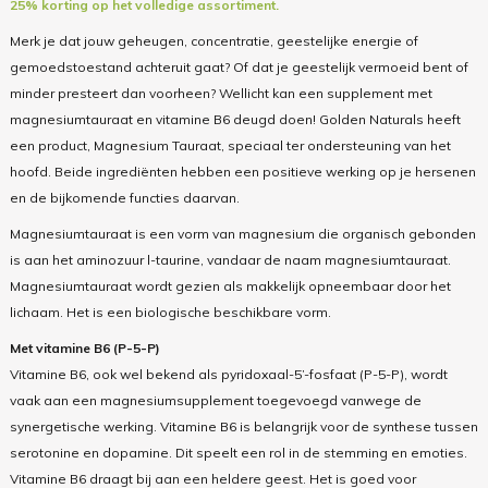
25% korting op het volledige assortiment.
Merk je dat jouw geheugen, concentratie, geestelijke energie of
gemoedstoestand achteruit gaat? Of dat je geestelijk vermoeid bent of
minder presteert dan voorheen? Wellicht kan een supplement met
magnesiumtauraat en vitamine B6 deugd doen! Golden Naturals heeft
een product, Magnesium Tauraat, speciaal ter ondersteuning van het
hoofd. Beide ingrediënten hebben een positieve werking op je hersenen
en de bijkomende functies daarvan.
Magnesiumtauraat is een vorm van magnesium die organisch gebonden
is aan het aminozuur l-taurine, vandaar de naam magnesiumtauraat.
Magnesiumtauraat wordt gezien als makkelijk opneembaar door het
lichaam. Het is een biologische beschikbare vorm.
Met vitamine B6 (P-5-P)
Vitamine B6, ook wel bekend als pyridoxaal-5’-fosfaat (P-5-P), wordt
vaak aan een magnesiumsupplement toegevoegd vanwege de
synergetische werking. Vitamine B6 is belangrijk voor de synthese tussen
serotonine en dopamine. Dit speelt een rol in de stemming en emoties.
Vitamine B6 draagt bij aan een heldere geest. Het is goed voor