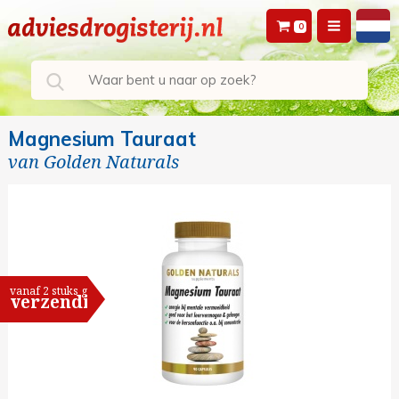
0
Magnesium Tauraat
van
Golden Naturals
vanaf 2 stuks gratis
verzending