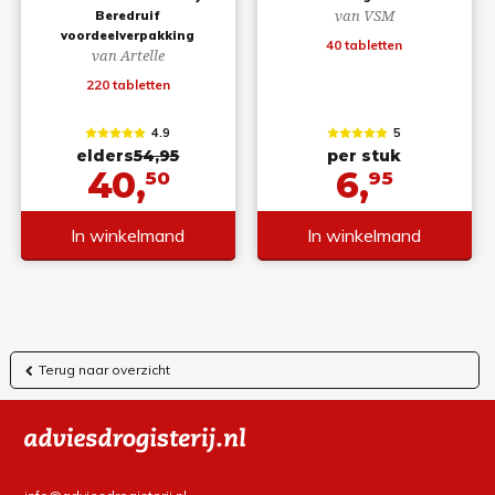
van VSM
Beredruif
voordeelverpakking
40 tabletten
van Artelle
220 tabletten
4.9
5
elders
54,95
per stuk
40,
6,
50
95
In winkelmand
In winkelmand
Terug naar overzicht