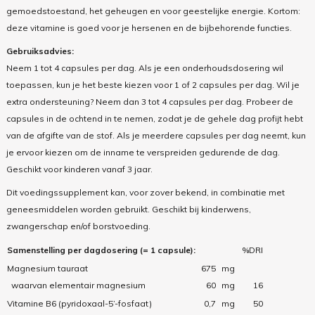
gemoedstoestand, het geheugen en voor geestelijke energie. Kortom:
deze vitamine is goed voor je hersenen en de bijbehorende functies.
Gebruiksadvies:
Neem 1 tot 4 capsules per dag. Als je een onderhoudsdosering wil
toepassen, kun je het beste kiezen voor 1 of 2 capsules per dag. Wil je
extra ondersteuning? Neem dan 3 tot 4 capsules per dag. Probeer de
capsules in de ochtend in te nemen, zodat je de gehele dag profijt hebt
van de afgifte van de stof. Als je meerdere capsules per dag neemt, kun
je ervoor kiezen om de inname te verspreiden gedurende de dag.
Geschikt voor kinderen vanaf 3 jaar.
Dit voedingssupplement kan, voor zover bekend, in combinatie met
geneesmiddelen worden gebruikt. Geschikt bij kinderwens,
zwangerschap en/of borstvoeding.
Samenstelling per dagdosering (= 1 capsule):
%DRI
Magnesium tauraat
675
mg
waarvan elementair magnesium
60
mg
16
Vitamine B6 (pyridoxaal-5’-fosfaat)
0,7
mg
50