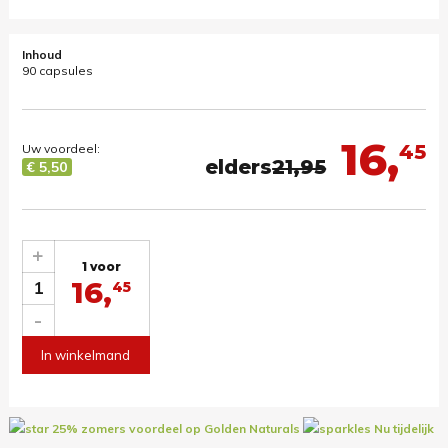
Inhoud
90 capsules
16,
45
Uw voordeel:
elders
21,95
€ 5,50
+
1 voor
16,
1
45
-
In winkelmand
25% zomers voordeel op Golden Naturals
Nu tijdelijk