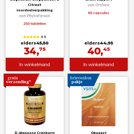
van Orthica
Citraat
voordeelverpakking
60 capsules
van PhytoForsan
250 tabletten
4.9
elders
45,50
elders
44,95
34,
40,
75
45
In winkelmand
In winkelmand
gratis
brievenbus
verzending*
pakje
D-Mannose Cranberry
Okugest