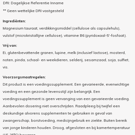
DRI: Dagelijkse Referentie Inname
** Geen wettelijke DRI vastgesteld
Ingrediënten:
Magnesium tauraat, verdikkingsmiddel (cellulose als capsulehuls),
vulstof (microkristallijne cellulose), vitamine B6 (pyridoxaal-5'-fosfaat).
Vrij van:
Ei, glutenbevattende granen, lupine, melk (inclusief lactose), mosterd,
noten, pinda, schaal- en weekdieren, selderij, sesamzaad, soja, sulfiet,
vis.
Voorzorgsmaatregelen:
Dit product is een voedingssupplement. Een gevarieerde, evenwichtige
voeding en een gezonde levensstijl zijn belangrijk. Een
voedingssupplement is geen vervanging van een gevarieerde voeding.
Aanbevolen dosering niet overschrijden. Raadpleeg bij twijfel een
deskundige alvorens supplementen te gebruiken in geval van
zwangerschap, borstvoeding, medicijngebruik en ziekte. Buiten bereik
van jonge kinderen houden. Droog, afgesloten en bij kamertemperatuur
(15-25°C) bewaren.