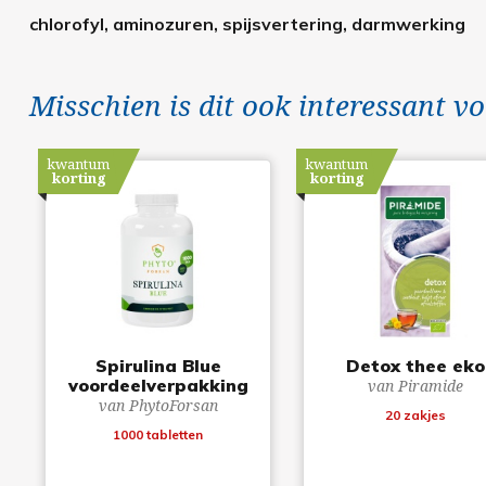
chlorofyl, aminozuren, spijsvertering, darmwerking
Misschien is dit ook interessant vo
kwantum
kwantum
korting
korting
Spirulina Blue
Detox thee eko
voordeelverpakking
van Piramide
van PhytoForsan
20 zakjes
1000 tabletten