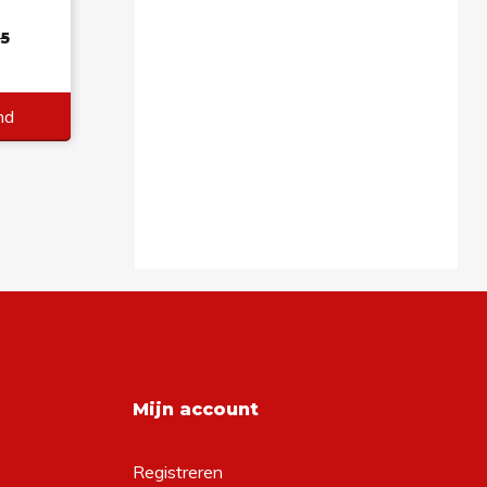
7
95
nd
Mijn account
Registreren