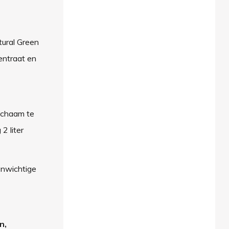
tural Green
entraat en
lichaam te
2 liter
enwichtige
n,