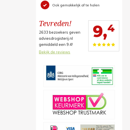
Ook gemakkelijk af te halen
Tevreden!
4
9,
2633
bezoekers geven
adviesdrogisterij.nl
gemiddeld een
9.4
!
Bekijk de reviews