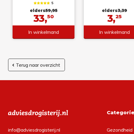
5
elders
59,95
elders
3,39
33,
3,
50
25
In winkelmand
In winkelmand
Terug naar overzicht
Categori
info@adviesdrogisterij.nl
Gezondheid