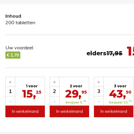
Inhoud
200 tabletten
1
Uw voordeel:
elders
17,95
€ 2,70
+
+
+
1 voor
2 voor
3 voor
15,
29,
43,
1
2
3
25
95
50
-
-
-
95
35
bespaar 5,
bespaar 10,
In winkelmand
In winkelmand
In winkelmand