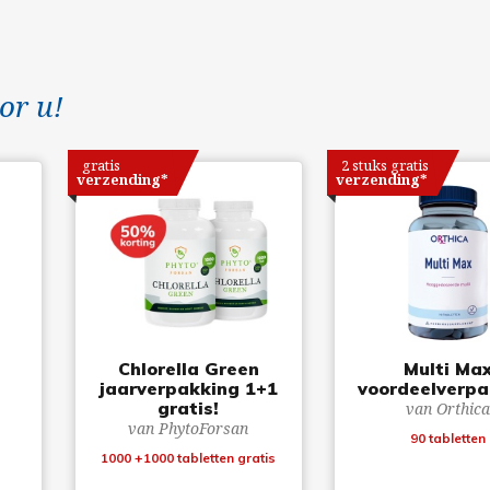
or u!
gratis
2 stuks gratis
verzending*
verzending*
Chlorella Green
Multi Ma
jaarverpakking 1+1
voordeelverpa
gratis!
van Orthic
van PhytoForsan
90 tabletten
1000 +1000 tabletten gratis