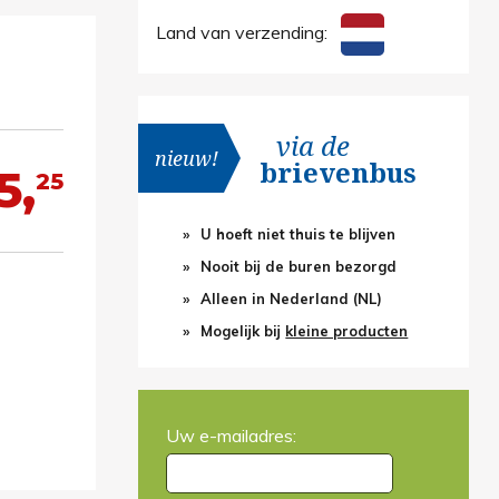
Land van verzending:
via de
nieuw!
brievenbus
5,
25
U hoeft niet thuis te blijven
Nooit bij de buren bezorgd
Alleen in Nederland (NL)
Mogelijk bij
kleine producten
Uw e-mailadres: