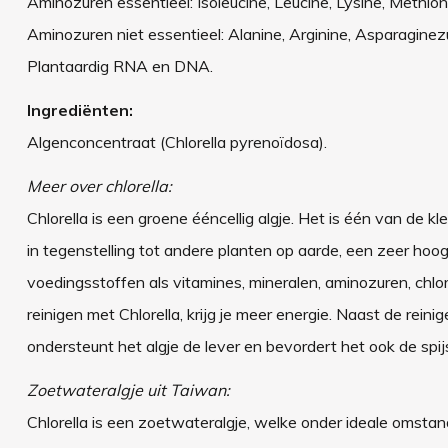
Aminozuren essentieel: Isoleucine, Leucine, Lysine, Methioni
Aminozuren niet essentieel: Alanine, Arginine, Asparaginezuur
Plantaardig RNA en DNA.
Ingrediënten:
Algenconcentraat (Chlorella pyrenoïdosa).
Meer over chlorella:
Chlorella is een groene ééncellig algje. Het is één van de 
in tegenstelling tot andere planten op aarde, een zeer hoog
voedingsstoffen als vitamines, mineralen, aminozuren, chlo
reinigen met Chlorella, krijg je meer energie. Naast de rei
ondersteunt het algje de lever en bevordert het ook de spij
Zoetwateralgje uit Taiwan:
Chlorella is een zoetwateralgje, welke onder ideale omst