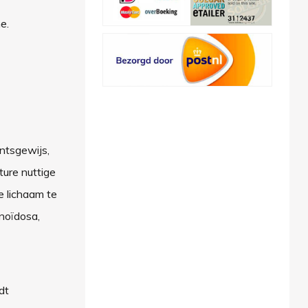
e.
entsgewijs,
ture nuttige
e lichaam te
enoïdosa,
dt