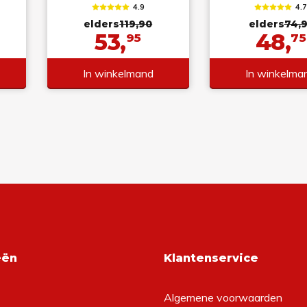
4.9
4.
elders
119,90
elders
74,
53,
48,
95
75
In winkelmand
In winkelma
eën
Klantenservice
Algemene voorwaarden