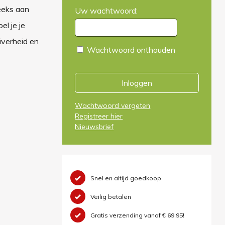
reeks aan
Uw wachtwoord:
el je je
uiverheid en
Wachtwoord onthouden
Inloggen
Wachtwoord vergeten
Registreer hier
Nieuwsbrief
Snel en altijd goedkoop
Veilig betalen
Gratis verzending vanaf € 69,95!