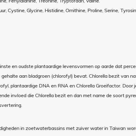
ne, Fenylalanine, Treonine, Tryptofaan, Valine.
, Cystine, Glycine, Histidine, Ornithine, Proline, Serine, Tyrosin
kleinste en oudste plantaardige levensvormen op aarde dat perc
 gehalte aan bladgroen (chlorofyl) bevat. Chlorella bezit van na
rofyl, plantaardige DNA en RNA en Chlorella Groeifactor. Door j
nigende invloed die Chlorella bezit en dan met name de soort pyr
svertering.
andigheden in zoetwaterbassins met zuiver water in Taiwan wor