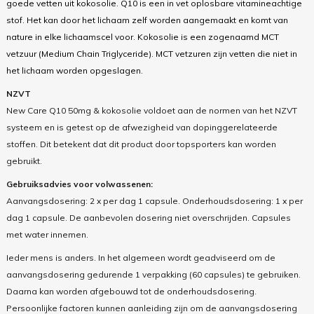
goede vetten uit kokosolie. Q10 is een in vet oplosbare vitamineachtige
stof. Het kan door het lichaam zelf worden aangemaakt en komt van
nature in elke lichaamscel voor. Kokosolie is een zogenaamd MCT
vetzuur (Medium Chain Triglyceride). MCT vetzuren zijn vetten die niet in
het lichaam worden opgeslagen.
NZVT
New Care Q10 50mg & kokosolie voldoet aan de normen van het NZVT
systeem en is getest op de afwezigheid van dopinggerelateerde
stoffen. Dit betekent dat dit product door topsporters kan worden
gebruikt.
Gebruiksadvies voor volwassenen:
Aanvangsdosering: 2 x per dag 1 capsule. Onderhoudsdosering: 1 x per
dag 1 capsule. De aanbevolen dosering niet overschrijden. Capsules
met water innemen.
Ieder mens is anders. In het algemeen wordt geadviseerd om de
aanvangsdosering gedurende 1 verpakking (60 capsules) te gebruiken.
Daarna kan worden afgebouwd tot de onderhoudsdosering.
Persoonlijke factoren kunnen aanleiding zijn om de aanvangsdosering