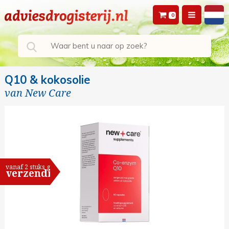
0
Q10 & kokosolie
van
New Care
vanaf 2 stuks gratis
verzending