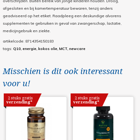
overschrijden. Buiten bereik van jonge kinderen houden. Droog,
afgesloten en bij kamertemperatuur bewaren, tenzij anders
geadviseerd op het etiket. Raadpleeg een deskundige alvorens
supplementen te gebruiken in geval van zwangerschap, lactatie,
medicijngebruik en ziekte.
artikelcode:
8714354150183
tags:
Q10, energie, kokos olie, MCT, newcare
Misschien is dit ook interessant
voor u!
2 stuks gratis
2 stuks gratis
verzending*
verzending*