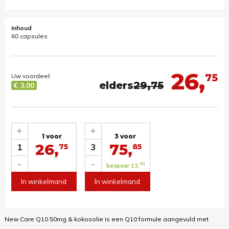
Inhoud
60 capsules
26,
75
Uw voordeel:
elders
29,75
€ 3,00
+
+
1 voor
3 voor
26,
75,
1
3
75
85
-
-
40
bespaar 13,
In winkelmand
In winkelmand
New Care Q10 50mg & kokosolie is een Q10 formule aangevuld met