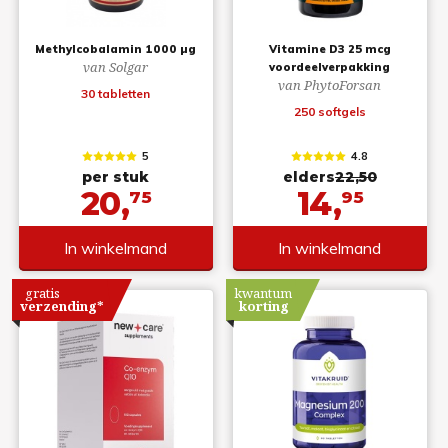
Methylcobalamin 1000 µg
Vitamine D3 25 mcg
van Solgar
voordeelverpakking
van PhytoForsan
30 tabletten
250 softgels
5
4.8
per stuk
elders
22,50
20,
14,
75
95
In winkelmand
In winkelmand
gratis
kwantum
verzending*
korting