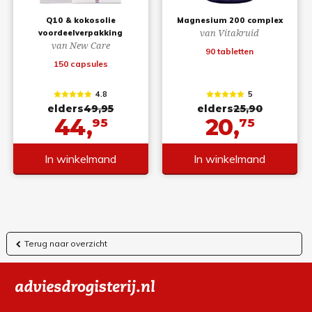
Q10 & kokosolie
Magnesium 200 complex
van Vitakruid
voordeelverpakking
van New Care
90 tabletten
150 capsules
4.8
5
elders
49,95
elders
25,90
44,
20,
95
75
In winkelmand
In winkelmand
Terug naar overzicht