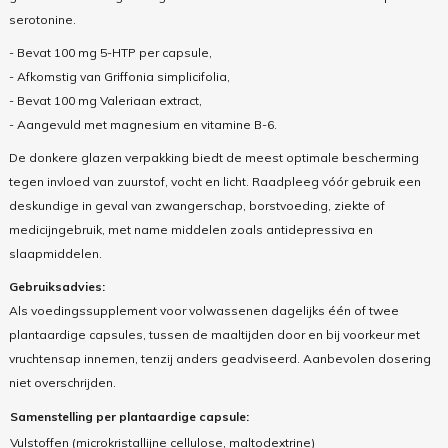
serotonine.
- Bevat 100 mg 5-HTP per capsule,
- Afkomstig van Griffonia simplicifolia,
- Bevat 100 mg Valeriaan extract,
- Aangevuld met magnesium en vitamine B-6.
De donkere glazen verpakking biedt de meest optimale bescherming
tegen invloed van zuurstof, vocht en licht. Raadpleeg vóór gebruik een
deskundige in geval van zwangerschap, borstvoeding, ziekte of
medicijngebruik, met name middelen zoals antidepressiva en
slaapmiddelen.
Gebruiksadvies:
Als voedingssupplement voor volwassenen dagelijks één of twee
plantaardige capsules, tussen de maaltijden door en bij voorkeur met
vruchtensap innemen, tenzij anders geadviseerd. Aanbevolen dosering
niet overschrijden.
Samenstelling per plantaardige capsule:
Vulstoffen (
microkristallijne cellulose
,
maltodextrine
)