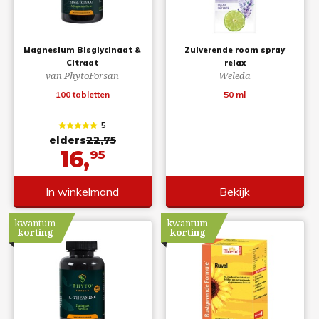
Magnesium Bisglycinaat &
Zuiverende room spray
Citraat
relax
van PhytoForsan
Weleda
100 tabletten
50 ml
5
elders
22,75
16,
95
In winkelmand
Bekijk
kwantum
kwantum
korting
korting