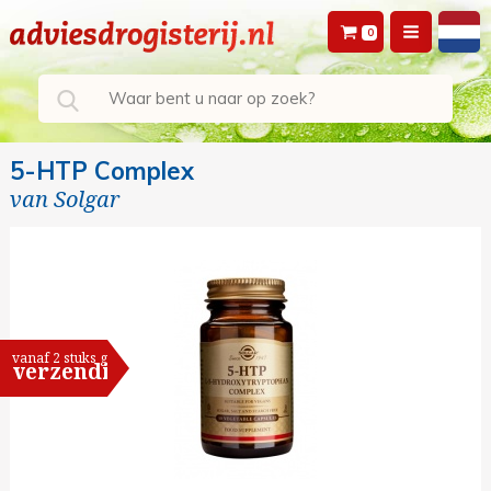
0
5-HTP Complex
van
Solgar
vanaf 2 stuks gratis
verzending