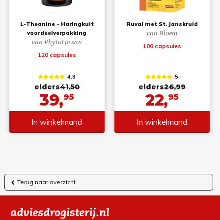
L-Theanine - Haringkuit
Ruval met St. Janskruid
van Bloem
voordeelverpakking
van PhytoForsan
100 capsules
120 capsules
4.8
5
elders
41,50
elders
26,99
39,
22,
95
95
In winkelmand
In winkelmand
Terug naar overzicht