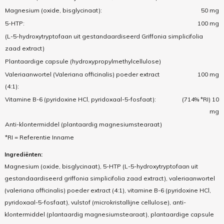
Magnesium
(oxide, bisglycinaat):
50 mg
5-HTP:
100 mg
(L-5-hydroxytryptofaan uit gestandaardiseerd Griffonia simplicifolia
zaad extract)
Plantaardige capsule (
hydroxypropylmethylcellulose
)
Valeriaanwortel (
Valeriana officinalis
) poeder extract
100 mg
(4:1):
Vitamine B-6
(pyridoxine HCl, pyridoxaal-5-fosfaat):
(714% *RI) 10
mg
Anti-klontermiddel (
plantaardig magnesiumstearaat
)
*RI = Referentie Inname
Ingrediënten:
Magnesium (oxide, bisglycinaat), 5-HTP (L-5-hydroxytryptofaan uit
gestandaardiseerd griffonia simplicifolia zaad extract), valeriaanwortel
(valeriana officinalis) poeder extract (4:1), vitamine B-6 (pyridoxine HCl,
pyridoxaal-5-fosfaat), vulstof (microkristallijne cellulose), anti-
klontermiddel (plantaardig magnesiumstearaat), plantaardige capsule