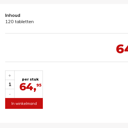
Inhoud
120 tabletten
6
+
per stuk
64,
1
95
-
In winkelmand