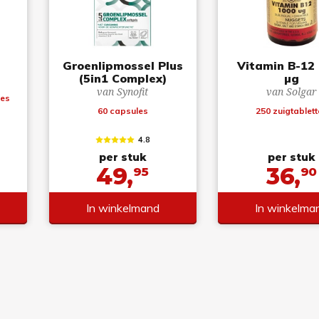
Groenlipmossel Plus
Vitamin B-12
(5in1 Complex)
µg
van Synofit
van Solgar
les
60 capsules
250 zuigtablet
4.8
per stuk
per stuk
49,
36,
95
90
In winkelmand
In winkelma