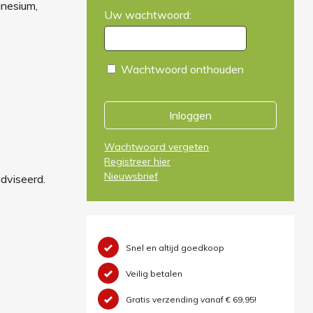
gnesium,
Uw wachtwoord:
Wachtwoord onthouden
Inloggen
Wachtwoord vergeten
Registreer hier
Nieuwsbrief
adviseerd.
Snel en altijd goedkoop
Veilig betalen
Gratis verzending vanaf € 69,95!