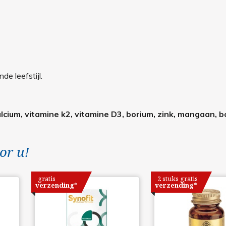
e leefstijl.
lcium, vitamine k2, vitamine D3, borium, zink, mangaan, 
or u!
gratis
2 stuks gratis
verzending*
verzending*