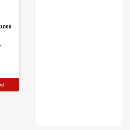
 1000
ten
nd