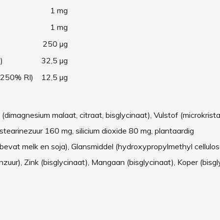
1 mg
1 mg
250 µg
)
32,5 µg
 (250% RI)
12,5 µg
(dimagnesium malaat, citraat, bisglycinaat), Vulstof (microkristal
 stearinezuur 160 mg, silicium dioxide 80 mg, plantaardig
evat melk en soja), Glansmiddel (hydroxypropylmethyl cellulo
nzuur), Zink (bisglycinaat), Mangaan (bisglycinaat), Koper (bisgl