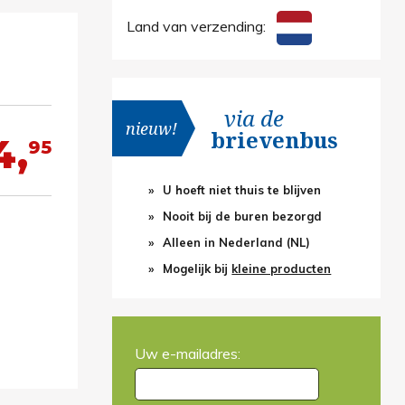
Land van verzending:
via de
nieuw!
brievenbus
4,
95
U hoeft niet thuis te blijven
Nooit bij de buren bezorgd
Alleen in Nederland (NL)
Mogelijk bij
kleine producten
Uw e-mailadres: