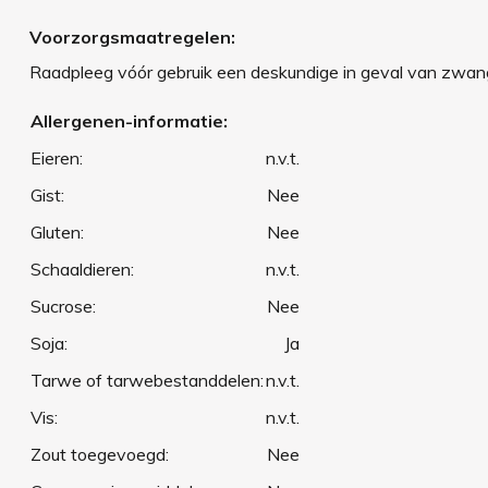
Voorzorgsmaatregelen:
Raadpleeg vóór gebruik een deskundige in geval van zwange
Allergenen-informatie:
Eieren:
n.v.t.
Gist:
Nee
Gluten:
Nee
Schaaldieren:
n.v.t.
Sucrose:
Nee
Soja:
Ja
Tarwe of tarwebestanddelen:
n.v.t.
Vis:
n.v.t.
Zout toegevoegd:
Nee