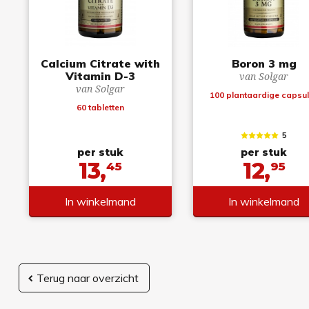
Calcium Citrate with
Boron 3 mg
Vitamin D-3
van Solgar
van Solgar
100 plantaardige capsu
60 tabletten
5
per stuk
per stuk
13,
12,
45
95
In winkelmand
In winkelmand
Terug naar overzicht