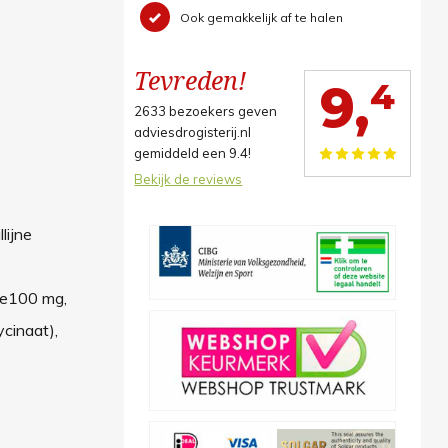
Ook gemakkelijk af te halen
Tevreden!
4
9,
2633
bezoekers geven
adviesdrogisterij.nl
gemiddeld een
9.4
!
Bekijk de reviews
lijne
se100 mg,
ycinaat),