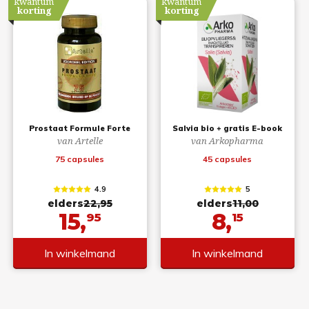
kwantum
kwantum
korting
korting
Prostaat Formule Forte
Salvia bio + gratis E-book
van Artelle
van Arkopharma
75 capsules
45 capsules
4.9
5
elders
22,95
elders
11,00
15,
8,
95
15
In winkelmand
In winkelmand