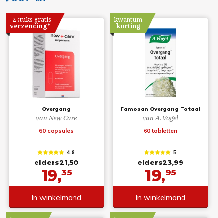
2 stuks gratis
kwantum
verzending*
korting
Overgang
Famosan Overgang Totaal
van New Care
van A. Vogel
60 capsules
60 tabletten
4.8
5
elders
21,50
elders
23,99
19,
19,
35
95
In winkelmand
In winkelmand