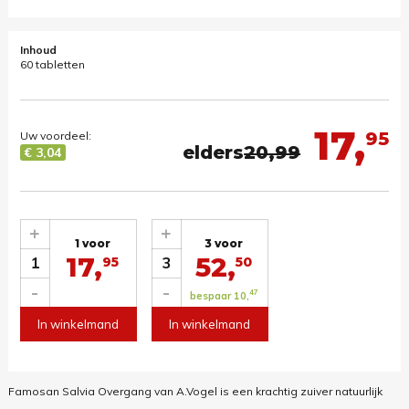
Inhoud
60 tabletten
17,
95
Uw voordeel:
elders
20,99
€ 3,04
+
+
1 voor
3 voor
17,
52,
1
3
95
50
-
-
47
bespaar 10,
In winkelmand
In winkelmand
Famosan Salvia Overgang van A.Vogel is een krachtig zuiver natuurlijk